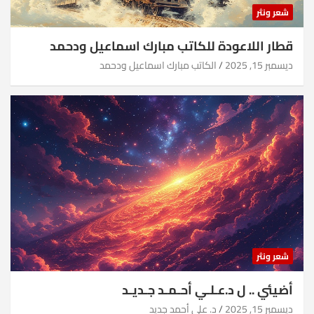
شعر ونثر
قطار اللاعودة للكاتب مبارك اسماعيل ودحمد
ديسمبر 15, 2025
الكاتب مبارك اسماعيل ودحمد
شعر ونثر
أضيئي .. ل د.عـلـي أحـمـد جـديـد
ديسمبر 15, 2025
د. علي أحمد جديد