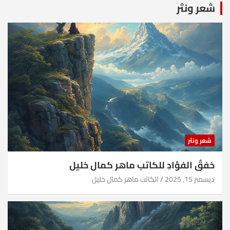
شعر ونثر
شعر ونثر
خفقُ الفؤادِ للكاتب ماهر كمال خليل
ديسمبر 15, 2025
الكاتب ماهر كمال خليل