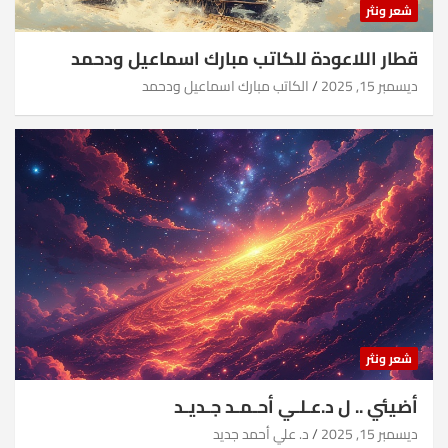
شعر ونثر
قطار اللاعودة للكاتب مبارك اسماعيل ودحمد
ديسمبر 15, 2025
الكاتب مبارك اسماعيل ودحمد
شعر ونثر
أضيئي .. ل د.عـلـي أحـمـد جـديـد
ديسمبر 15, 2025
د. علي أحمد جديد