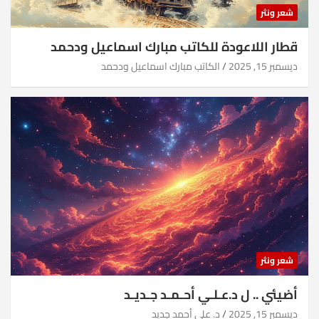
شعر ونثر
قطار اللاعودة للكاتب مبارك اسماعيل ودحمد
ديسمبر 15, 2025
الكاتب مبارك اسماعيل ودحمد
شعر ونثر
أضيئي .. ل د.عـلـي أحـمـد جـديـد
ديسمبر 15, 2025
د. علي أحمد جديد