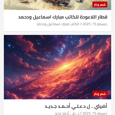
شعر ونثر
قطار اللاعودة للكاتب مبارك اسماعيل ودحمد
ديسمبر 15, 2025
الكاتب مبارك اسماعيل ودحمد
شعر ونثر
أضيئي .. ل د.عـلـي أحـمـد جـديـد
ديسمبر 15, 2025
د. علي أحمد جديد