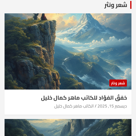
شعر ونثر
شعر ونثر
خفقُ الفؤادِ للكاتب ماهر كمال خليل
ديسمبر 15, 2025
الكاتب ماهر كمال خليل