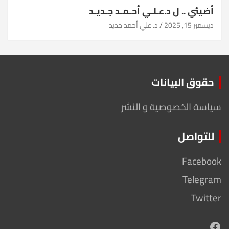
أضيئي .. ل د.عـلـي أحـمـد جـديـد
ديسمبر 15, 2025
د. علي أحمد جديد
حقوق البيانات
سياسة الخصوصية و النشر
للتواصل
Facebook
Telegram
Twitter
Facebook