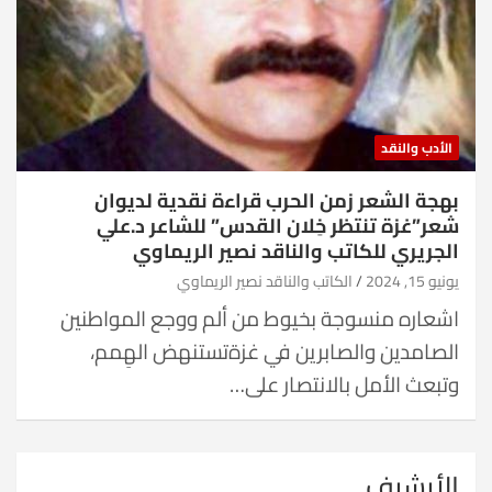
الأدب والنقد
بهجة الشعر زمن الحرب قراءة نقدية لديوان
شعر”غزة تنتظر خِلان القدس” للشاعر د.علي
الجريري للكاتب والناقد نصير الريماوي
يونيو 15, 2024
الكاتب والناقد نصير الريماوي
اشعاره منسوجة بخيوط من ألم ووجع المواطنين
الصامدين والصابرين في غزةتستنهض الهِمم،
وتبعث الأمل بالانتصار على…
الأرشيف