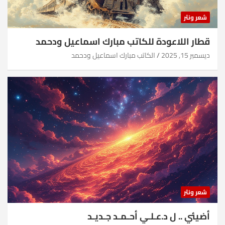
شعر ونثر
قطار اللاعودة للكاتب مبارك اسماعيل ودحمد
ديسمبر 15, 2025
الكاتب مبارك اسماعيل ودحمد
شعر ونثر
أضيئي .. ل د.عـلـي أحـمـد جـديـد