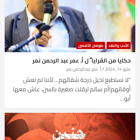
الأدب والنقد
طوفان الأقصى
حكايا من القرايا ّ ل أ. عمر عبد الرحمن نمر
مايو 14, 2024
أ. عمر عبدالرحمن نمر
“لا نستطيع تخيل درجة شقائهم… لأننا لم نعش
أوقاتهم!أم سالم ترمّلت صغيرة بالسن، عاش معها
أبو…