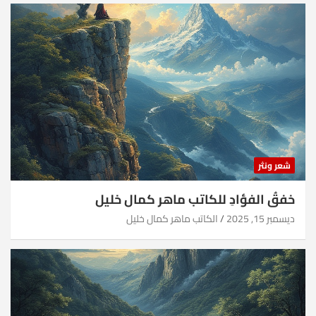
شعر ونثر
خفقُ الفؤادِ للكاتب ماهر كمال خليل
ديسمبر 15, 2025
الكاتب ماهر كمال خليل