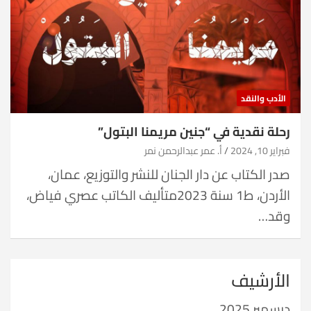
الأدب والنقد
رحلة نقدية في “جنين مريمنا البتول”
فبراير 10, 2024
أ. عمر عبدالرحمن نمر
صدر الكتاب عن دار الجنان للنشر والتوزيع، عمان،
الأردن، ط1 سنة 2023متأليف الكاتب عصري فياض،
وقد…
الأرشيف
ديسمبر 2025