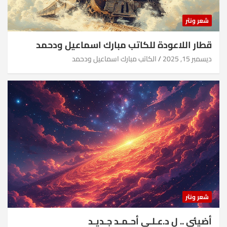
شعر ونثر
قطار اللاعودة للكاتب مبارك اسماعيل ودحمد
ديسمبر 15, 2025
الكاتب مبارك اسماعيل ودحمد
شعر ونثر
أضيئي .. ل د.عـلـي أحـمـد جـديـد