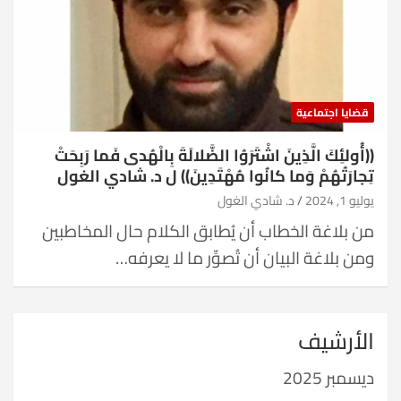
قضايا اجتماعية
((أُولئِكَ الَّذِينَ اشْتَرَوُا الضَّلالَةَ بِالْهُدى فَما رَبِحَتْ
تِجارَتُهُمْ وَما كانُوا مُهْتَدِينَ)) ل د. شادي الغول
يوليو 1, 2024
د. شادي الغول
من بلاغة الخطاب أن يُطابق الكلام حال المخاطبين
ومن بلاغة البيان أن تُصوِّر ما لا يعرفه…
الأرشيف
ديسمبر 2025