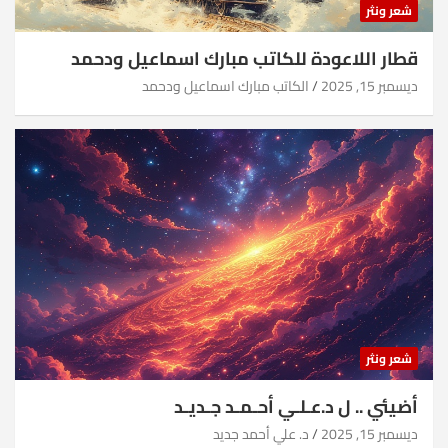
شعر ونثر
قطار اللاعودة للكاتب مبارك اسماعيل ودحمد
ديسمبر 15, 2025
الكاتب مبارك اسماعيل ودحمد
شعر ونثر
أضيئي .. ل د.عـلـي أحـمـد جـديـد
ديسمبر 15, 2025
د. علي أحمد جديد