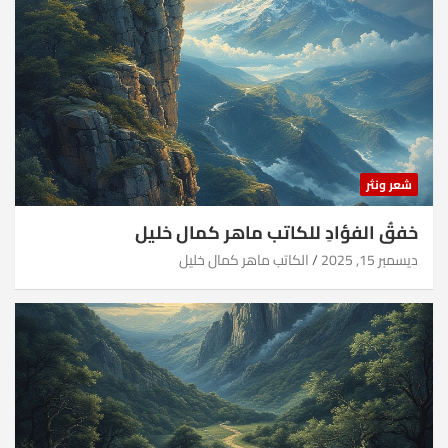
شعر ونثر
خفقُ الفؤادِ للكاتب ماهر كمال خليل
ديسمبر 15, 2025
الكاتب ماهر كمال خليل