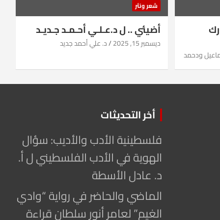
شعر ونثر
رك
أضيئي .. ل د.عـلـي أحـمـد جـديـد
ديسمبر 15, 2025
د. علي أحمد جديد
ماعيل ودحمد
أخر التحديثات
فلسطينية الأدب والأديب: سؤال
الهوية في الأدب الفلسطيني ل أ.
د. عادل الأسطة
الماضي والحاضر في رواية “وادي
الغيم” لعامر أنور سلطان قراءة