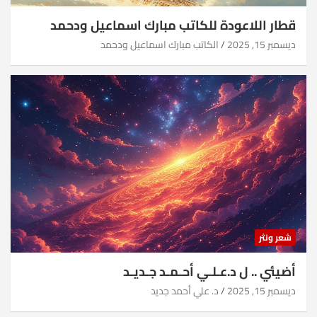
قطار اللاعودة للكاتب مبارك اسماعيل ودحمد
ديسمبر 15, 2025
الكاتب مبارك اسماعيل ودحمد
شعر ونثر
أضيئي .. ل د.عـلـي أحـمـد جـديـد
ديسمبر 15, 2025
د. علي أحمد جديد