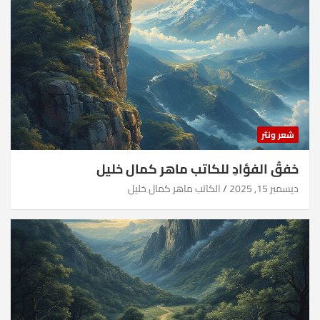
شعر ونثر
خفقُ الفؤادِ للكاتب ماهر كمال خليل
ديسمبر 15, 2025
الكاتب ماهر كمال خليل