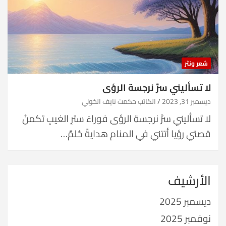
شعر ونثر
لا تسأليني سرَّ نرجسة الرؤى
ديسمبر 31, 2023
الكاتب حكمت نايف الخولي
لا تسأليني سرَّ نرجسةِ الرؤى فوراءَ سترِ الغيبِ تكمنُ
قصتي رؤيا أتتني في المنامِ هِدايةً حُلمٌ…
الأرشيف
ديسمبر 2025
نوفمبر 2025