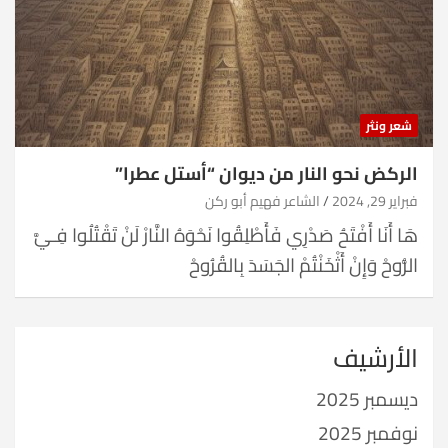
شعر ونثر
الركض نحو النار من ديوان “أستل عطرا”
فبراير 29, 2024
الشاعر فهيم أبو ركن
هَا أَنَا أَفْتَحُ صَدْرِي فَأَطْلِقُوا نَحْوَهُ النَّارْ لَنْ تَقْتُلُوا فِـيَّ
الرُّوحْ وَإِنْ أَثْخَنْتُمْ الجَسَدَ بِالقُرُوحْ
الأرشيف
ديسمبر 2025
نوفمبر 2025