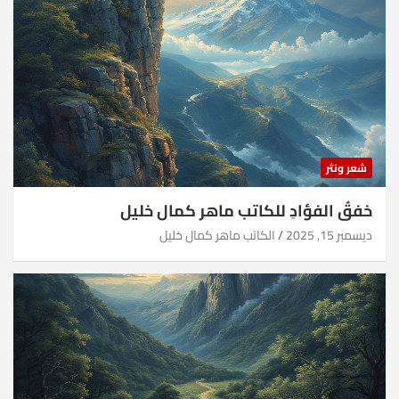
شعر ونثر
خفقُ الفؤادِ للكاتب ماهر كمال خليل
ديسمبر 15, 2025
الكاتب ماهر كمال خليل