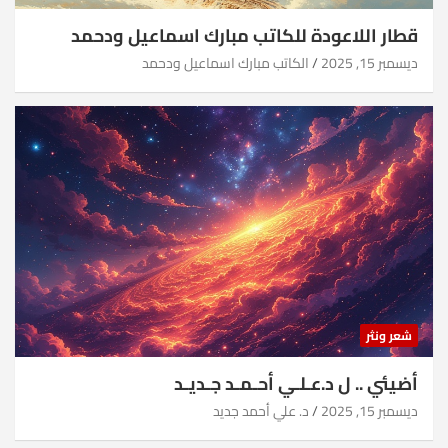
قطار اللاعودة للكاتب مبارك اسماعيل ودحمد
ديسمبر 15, 2025
الكاتب مبارك اسماعيل ودحمد
شعر ونثر
أضيئي .. ل د.عـلـي أحـمـد جـديـد
ديسمبر 15, 2025
د. علي أحمد جديد