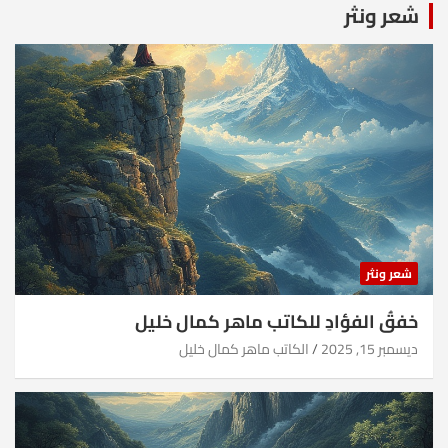
شعر ونثر
شعر ونثر
خفقُ الفؤادِ للكاتب ماهر كمال خليل
ديسمبر 15, 2025
الكاتب ماهر كمال خليل