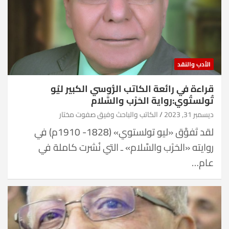
الأدب والنقد
قراءة في رائعة الكاتب الرُّوسي الكبير ليُو
تُولستُوي:رواية الحَرْب والسَّلام
ديسمبر 31, 2023
الكاتب والباحث وفيق صفوت مختار
لقد تَفوَّق «ليو تولستوي» (1828- 1910م) في
روايته «الحَرْب والسَّلام» ـ التي نُشرت كاملة في
عام…