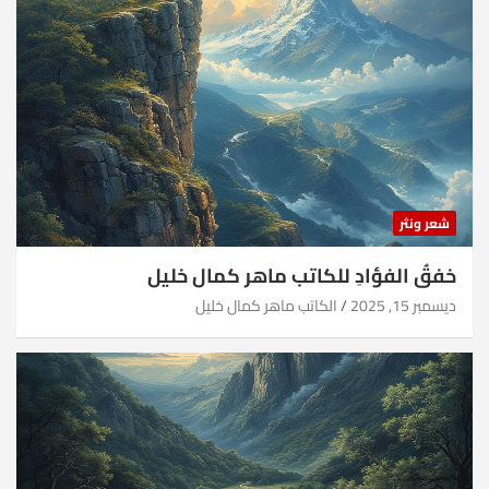
شعر ونثر
خفقُ الفؤادِ للكاتب ماهر كمال خليل
ديسمبر 15, 2025
الكاتب ماهر كمال خليل