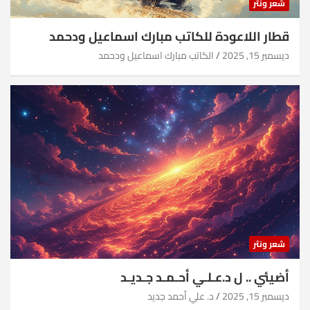
شعر ونثر
قطار اللاعودة للكاتب مبارك اسماعيل ودحمد
ديسمبر 15, 2025
الكاتب مبارك اسماعيل ودحمد
شعر ونثر
أضيئي .. ل د.عـلـي أحـمـد جـديـد
ديسمبر 15, 2025
د. علي أحمد جديد