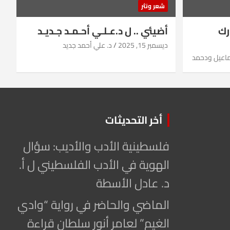
شعر ونثر
رك
أضيئي .. ل د.عـلـي أحـمـد جـديـد
ديسمبر 15, 2025
د. علي أحمد جديد
ماعيل ودحمد
أخر التحديثات
فلسطينية الأدب والأديب: سؤال
الهوية في الأدب الفلسطيني ل أ.
د. عادل الأسطة
الماضي والحاضر في رواية “وادي
الغيم” لعامر أنور سلطان قراءة