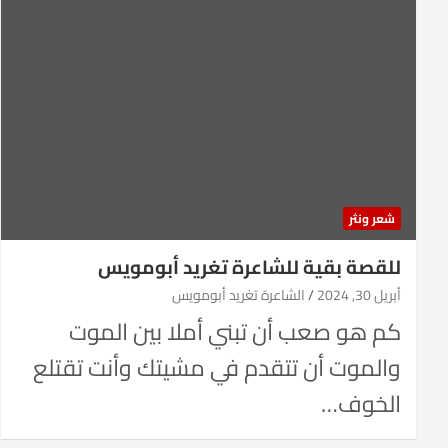
شعر ونثر
للقصة بقية للشاعرة تغريد أبومويس
أبريل 30, 2024
الشاعرة تغريد أبومويس
كم هو صعب أن تبني أملا بين الموت
والموت أن تتقدم في مشيتك وأنت تقتلع
الخوف…