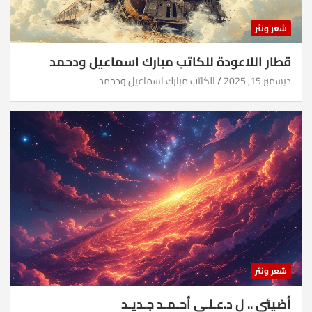
شعر ونثر
قطار اللاعودة للكاتب مبارك اسماعيل ودحمد
ديسمبر 15, 2025
الكاتب مبارك اسماعيل ودحمد
شعر ونثر
أضيئي .. ل د.عـلـي أحـمـد جـديـد