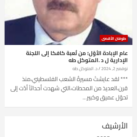
طوفان الأقصى
عام الإبادة الأوّل؛ من لُعبة كافكا إلى اللجنة
الإدارية ل د .المتوكل طه
نوفمبر 2, 2024
د. المتوكل طه
*** لقد عايشتْ مسيرةُ الشعب الفلسطيني،منذ
قرن،العديدَ من المحطات،التي شهدت أحداثاً أدّت إلى
تحوّل عميق وكبير…
الأرشيف