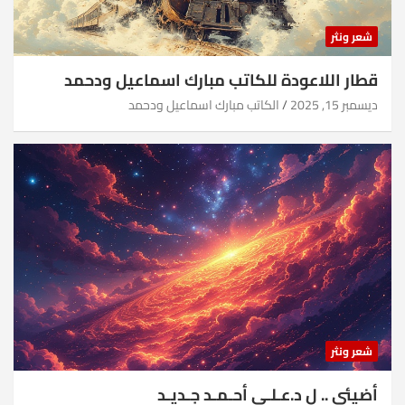
شعر ونثر
قطار اللاعودة للكاتب مبارك اسماعيل ودحمد
ديسمبر 15, 2025
الكاتب مبارك اسماعيل ودحمد
شعر ونثر
أضيئي .. ل د.عـلـي أحـمـد جـديـد