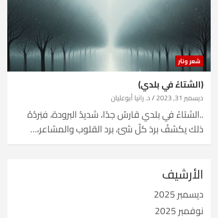
شعر ونثر
(الشتاءُ في بلدي)
ديسمبر 31, 2023
د. رانيا أبوعليان
..الشتاءُ في بلدي قارسٌ جدًا، شديدُ البرودة، فبَردُهُ
ذلك يكشفُ بردَ كلّ شئ، برد القلوب والمشاعر،…
الأرشيف
ديسمبر 2025
نوفمبر 2025