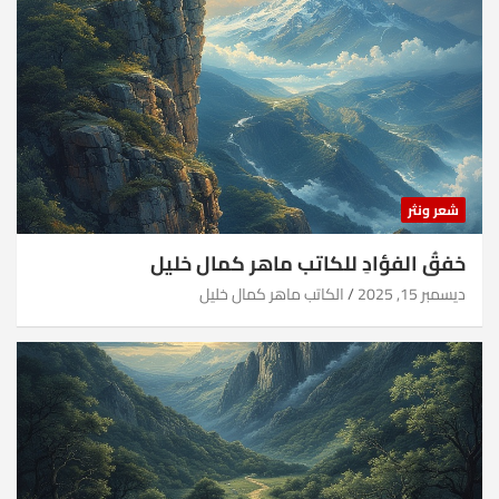
شعر ونثر
خفقُ الفؤادِ للكاتب ماهر كمال خليل
ديسمبر 15, 2025
الكاتب ماهر كمال خليل