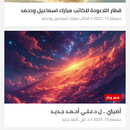
قطار اللاعودة للكاتب مبارك اسماعيل ودحمد
ديسمبر 15, 2025
الكاتب مبارك اسماعيل ودحمد
شعر ونثر
أضيئي .. ل د.عـلـي أحـمـد جـديـد
ديسمبر 15, 2025
د. علي أحمد جديد