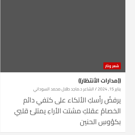
شعر ونثر
((مدارات الأنتظار))
يناير 15, 2024
الشاعر د.ماجد طلال محمد السوداني
يرفضُ رأسكِ الأتكاء على كتفي دائم
الخصامُ عقلكِ مشتت الأراءِ يمتلئُ قلبي
بكؤوسِ الحنين