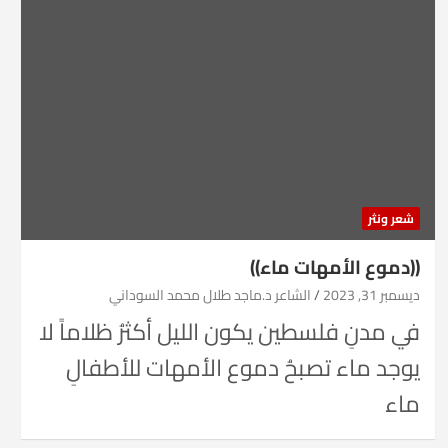
شعر ونثر
((دموع الأمهات ماء))
ديسمبر 31, 2023
الشاعر د.ماجد طلال محمد السوداني
في مدنِ فلسطين يكون الليل أكثرُ ظلاماً لا
يوجد ماء تصبحُ دموع الأمهات للأطفالِ
ماء