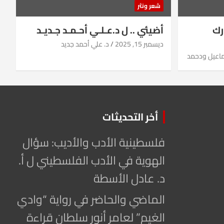
شعر ونثر
رك
أضيئي .. ل د.عـلـي أحـمـد جـديـد
ديسمبر 15, 2025
د. علي أحمد جديد
ماعيل ودحمد
أخر التحديثات
فلسطينية الأدب والأديب: سؤال
الهوية في الأدب الفلسطيني ل أ.
د. عادل الأسطة
الماضي والحاضر في رواية “وادي
الغيم” لعامر أنور سلطان قراءة