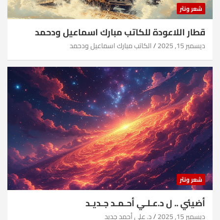
شعر ونثر
قطار اللاعودة للكاتب مبارك اسماعيل ودحمد
ديسمبر 15, 2025
الكاتب مبارك اسماعيل ودحمد
شعر ونثر
أضيئي .. ل د.عـلـي أحـمـد جـديـد
ديسمبر 15, 2025
د. علي أحمد جديد