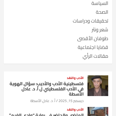
السياسة
الصحة
تحقيقات ودراسات
شعر ونثر
طوفان الأقصى
قضايا اجتماعية
مقالات الرأي
الأدب والنقد
فلسطينية الأدب والأديب: سؤال الهوية
في الأدب الفلسطيني ل أ. د. عادل
الأسطة
ديسمبر 15, 2025
أ. د. عادل الأسطة
الأدب والنقد
الماضي والحاضر في رواية “وادي الغيم”