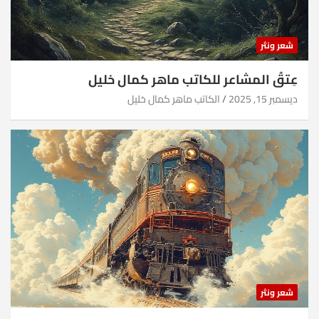
شعر ونثر
عِتقُ المشاعر للكاتب ماهر كمال خليل
ديسمبر 15, 2025
الكاتب ماهر كمال خليل
شعر ونثر