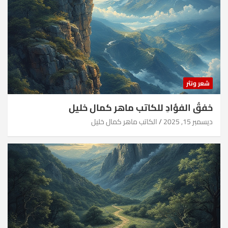
شعر ونثر
خفقُ الفؤادِ للكاتب ماهر كمال خليل
ديسمبر 15, 2025
الكاتب ماهر كمال خليل