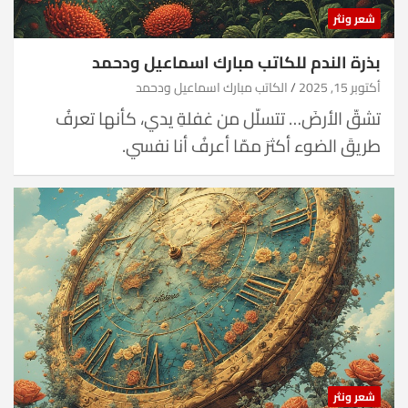
شعر ونثر
بذرة الندم للكاتب مبارك اسماعيل ودحمد
أكتوبر 15, 2025
الكاتب مبارك اسماعيل ودحمد
تشقّ الأرضَ… تتسلّل من غفلةِ يدي، كأنها تعرفُ
طريقَ الضوء أكثرَ ممّا أعرفُ أنا نفسي.
شعر ونثر