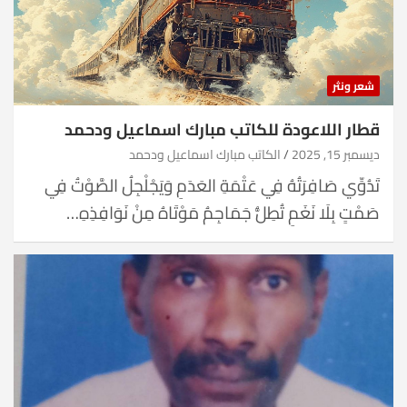
شعر ونثر
قطار اللاعودة للكاتب مبارك اسماعيل ودحمد
ديسمبر 15, 2025
الكاتب مبارك اسماعيل ودحمد
تَدُوِّي صَافِرَتُهُ فِي عَتْمَةِ العَدَمِ وَيَجْلْجِلُ الصَّوْتُ فِي
صَمْتٍ بِلَا نَغَمِ تُطِلُّ جَمَاجِمُ مَوْتَاهُ مِنْ نَوَافِذِهِ…