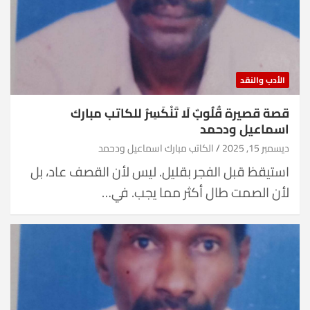
الأدب والنقد
قصة قصيرة قُلُوبٌ لَا تَنْكَسِرُ للكاتب مبارك
اسماعيل ودحمد
ديسمبر 15, 2025
الكاتب مبارك اسماعيل ودحمد
استيقظ قبل الفجر بقليل. ليس لأن القصف عاد، بل
لأن الصمت طال أكثر مما يجب. في…