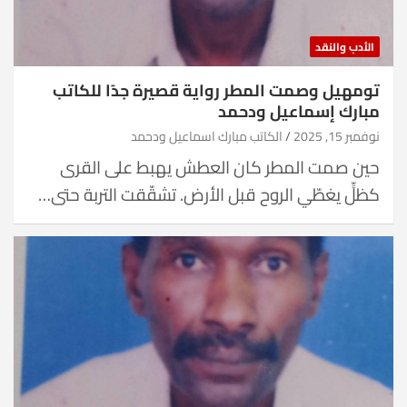
الأدب والنقد
تومهيل وصمت المطر رواية قصيرة جدًا للكاتب
مبارك إسماعيل ودحمد
نوفمبر 15, 2025
الكاتب مبارك اسماعيل ودحمد
حين صمت المطر كان العطش يهبط على القرى
كظلٍّ يغطّي الروح قبل الأرض. تشقّقت التربة حتى…