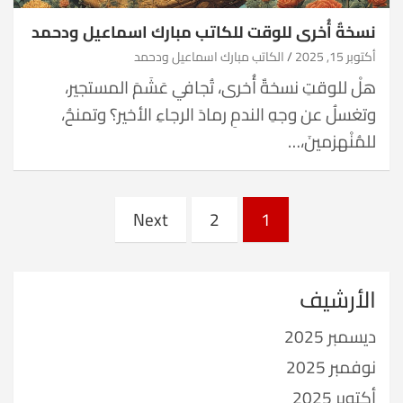
نسخةٌ أُخرى للوقت للكاتب مبارك اسماعيل ودحمد
أكتوبر 15, 2025
الكاتب مبارك اسماعيل ودحمد
هلْ للوقتِ نسخةٌ أُخرى، تُجافي عَشَمَ المستجير،
وتغسلُ عن وجهِ الندمِ رمادَ الرجاءِ الأخير؟ وتمنحُ،
للمُنْهزمينَ،…
Posts
Next
2
1
pagination
الأرشيف
ديسمبر 2025
نوفمبر 2025
أكتوبر 2025