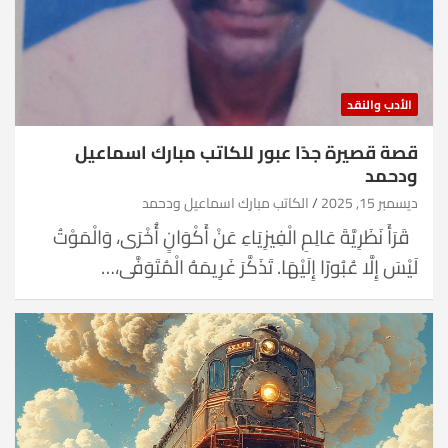
الأدب والنقد
قصة قصيرة جدًا عبور للكاتب مبارك اسماعيل
ودحمد
ديسمبر 15, 2025
الكاتب مبارك اسماعيل ودحمد
قَرَأَ نَظَرِيَّةَ عَالِمِ الْفِيزِيَاءِ عَنْ أَكْوَانٍ أُخْرَى، وَالْمَوْتُ
لَيْسَ إِلَّا عُبُورًا إِلَيْهَا. تَذَكَّرَ غَرِيمَهُ الْمُتَوَفَّى،…