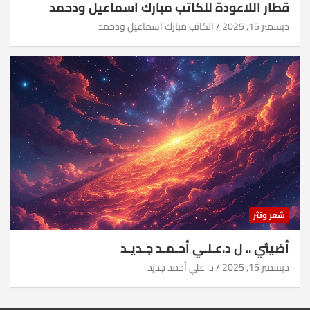
قطار اللاعودة للكاتب مبارك اسماعيل ودحمد
ديسمبر 15, 2025
الكاتب مبارك اسماعيل ودحمد
شعر ونثر
أضيئي .. ل د.عـلـي أحـمـد جـديـد
ديسمبر 15, 2025
د. علي أحمد جديد