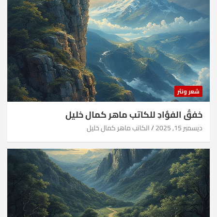
شعر ونثر
خفقُ الفؤادِ للكاتب ماهر كمال خليل
ديسمبر 15, 2025
الكاتب ماهر كمال خليل