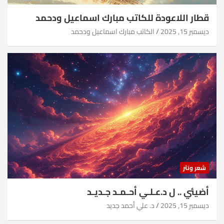
قطار اللاعودة للكاتب مبارك اسماعيل ودحمد
ديسمبر 15, 2025
الكاتب مبارك اسماعيل ودحمد
شعر ونثر
أضيئي .. ل د.عـلـي أحـمـد جـديـد
ديسمبر 15, 2025
د. علي أحمد جديد