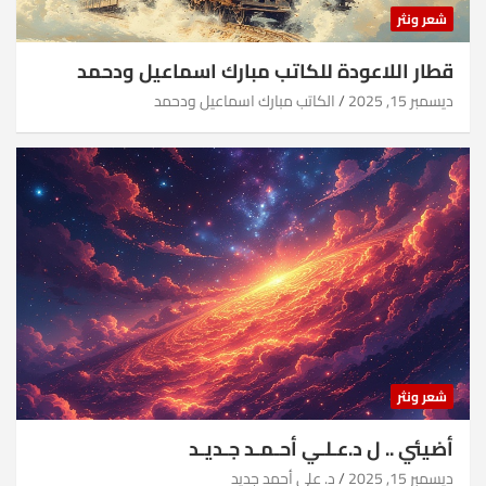
شعر ونثر
قطار اللاعودة للكاتب مبارك اسماعيل ودحمد
ديسمبر 15, 2025
الكاتب مبارك اسماعيل ودحمد
شعر ونثر
أضيئي .. ل د.عـلـي أحـمـد جـديـد
ديسمبر 15, 2025
د. علي أحمد جديد