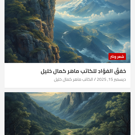
شعر ونثر
خفقُ الفؤادِ للكاتب ماهر كمال خليل
ديسمبر 15, 2025
الكاتب ماهر كمال خليل