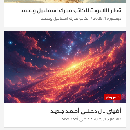
قطار اللاعودة للكاتب مبارك اسماعيل ودحمد
ديسمبر 15, 2025
الكاتب مبارك اسماعيل ودحمد
شعر ونثر
أضيئي .. ل د.عـلـي أحـمـد جـديـد
ديسمبر 15, 2025
د. علي أحمد جديد