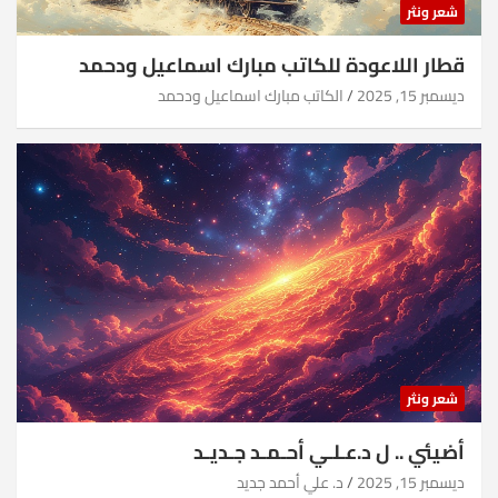
شعر ونثر
قطار اللاعودة للكاتب مبارك اسماعيل ودحمد
ديسمبر 15, 2025
الكاتب مبارك اسماعيل ودحمد
شعر ونثر
أضيئي .. ل د.عـلـي أحـمـد جـديـد
ديسمبر 15, 2025
د. علي أحمد جديد