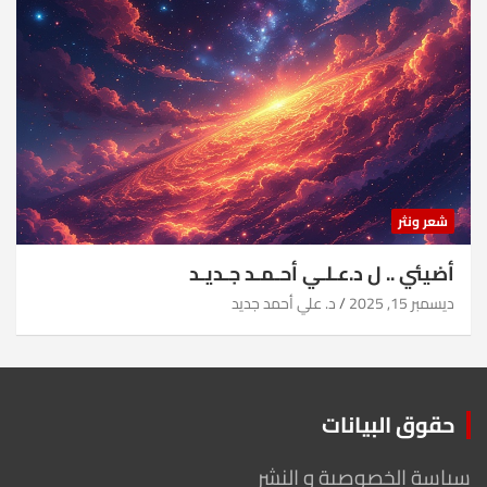
شعر ونثر
أضيئي .. ل د.عـلـي أحـمـد جـديـد
ديسمبر 15, 2025
د. علي أحمد جديد
حقوق البيانات
سياسة الخصوصية و النشر