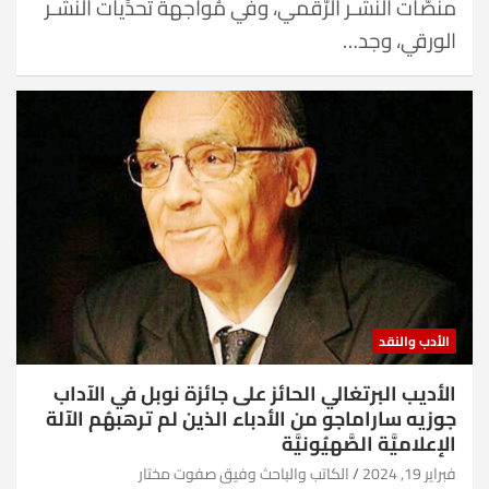
منصَّات النَّشـر الرَّقمي، وفي مُواجهة تحدِّيات النَّشـر
الورقي، وجد…
الأدب والنقد
الأديب البرتغالي الحائز على جائزة نوبل في الآداب
جوزيه ساراماجو من الأدباء الذين لم ترهبهُم الآلة
الإعلاميَّة الصَّهيُونيَّة
فبراير 19, 2024
الكاتب والباحث وفيق صفوت مختار