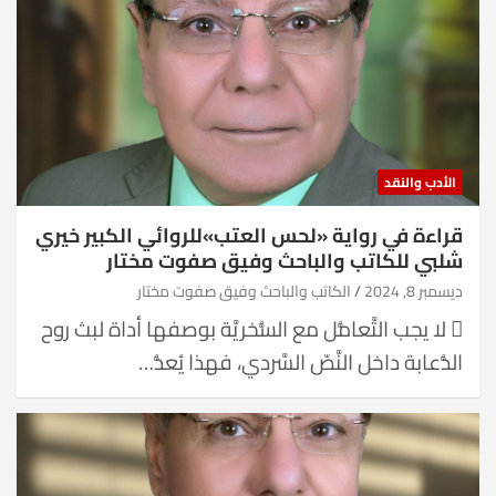
الأدب والنقد
قراءة في رواية «لحس العتب»للروائي الكبير خيري
شلبي للكاتب والباحث وفيق صفوت مختار
ديسمبر 8, 2024
الكاتب والباحث وفيق صفوت مختار
 لا يجب التَّعامُّل مع السُّخريَّة بوصفها أداة لبث روح
الدُّعابة داخل النَّصّ السَّردي، فهذا يُعدُّ…