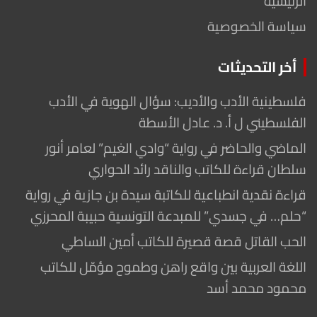
الرئيسية
سياسة الخصوصية
أخر التحديثات
فلسطينية الأدب والأديب: سؤال الهوية في الأدب
الفلسطيني ل أ. د. عادل الأسطة
الماضي والحاضر في رواية “وادي الغيم” لعامر أنور
سلطان قراءة للكاتب والناقد رائد الحواري
قراءة نقدية انطباعية للكاتبة سيدة بن جازية في رواية
“حلم… في جسدي” للمبدعة التونسية حبيبة المحرزي
الحب القاتل قصة قصيرة للكاتب أمين الساطي
اللغة العربية بين واقع راهن وطموح مؤمّل للكاتب
محمود محمد أسد