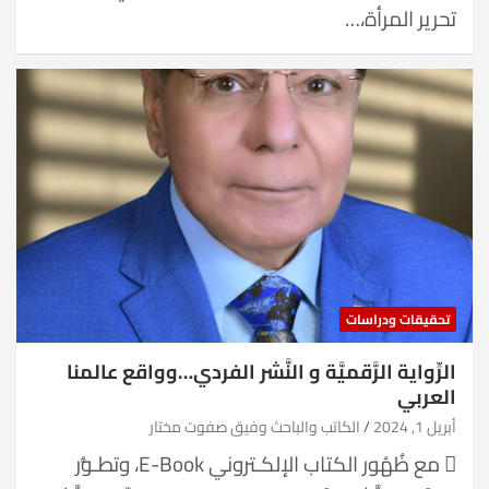
تحرير المرأة،…
تحقيقات ودراسات
الرِّواية الرَّقميَّة و النَّشر الفردي…وواقع عالمنا
العربي
أبريل 1, 2024
الكاتب والباحث وفيق صفوت مختار
 مع ظُهُور الكتاب الإلكـتروني E-Book، وتطـوُّر