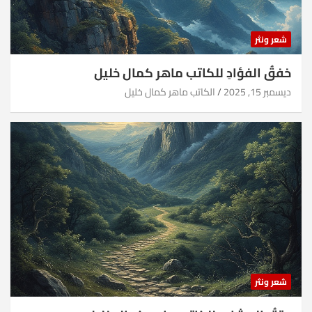
شعر ونثر
خفقُ الفؤادِ للكاتب ماهر كمال خليل
ديسمبر 15, 2025
الكاتب ماهر كمال خليل
شعر ونثر