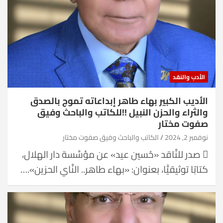
الأدب والنقد
الأديب الكبير بهاء طاهر إبداعاته تموج بالصدق
والثراء والحزن النبيل !!للكاتب والباحث وفيق
صفوت مختار
نوفمبر 2, 2024
الكاتب والباحث وفيق صفوت مختار
 صدر للنَّاقد «حُسين عيد» عن مؤسَّسة دار الهلال،
كتابًا توثيقيًّا، بعنوان: «بهاء طاهر.. النَّاي الحزين».…