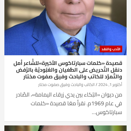
الأدب والنقد
قصيدة «كلمات سبارتاكوس الأخيرة»للشَّاعر أمل
دنقل التَّحريض على الطُّغيان والعُبُوديَّة بالرَّفض
والتَّمرُّد للكاتب والباحث وفيق صفوت مختار
أكتوبر 1, 2024
الكاتب والباحث وفيق صفوت مختار
من ديوان «البُكاء بين يدي زرقاء اليمامة»، الصَّادر
في عام 1969م. نقرأ معًا قصيدة «كلمات
سبارتاكوس…