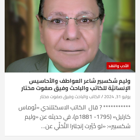
الأدب والنقد
وليم شكسبير شاعر العواطف والأحاسيس
الإنسانيَّة للكاتب والباحث وفيق صفوت مختار
يوليو 31, 2024
الكاتب والباحث وفيق صفوت مختار
*********** ? قال ‏ الكاتب الاسكتلندي «تُوماس
كارليل» (1795- 1881م)، في حديثه عن «وليم
شكسبير»: «لو خُيِّرت إنجلترا التَّخلِّي عن…