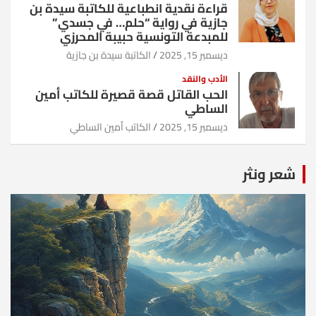
قراءة نقدية انطباعية للكاتبة سيدة بن
جازية في رواية “حلم… في جسدي”
للمبدعة التونسية حبيبة المحرزي
ديسمبر 15, 2025
الكاتبة سيدة بن جازية
الأدب والنقد
الحب القاتل قصة قصيرة للكاتب أمين
الساطي
ديسمبر 15, 2025
الكاتب أمين الساطي
شعر ونثر