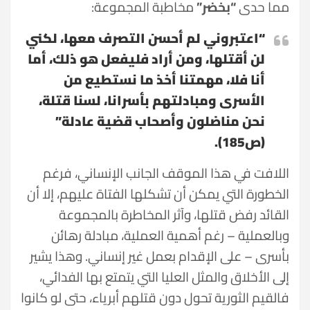
مما حدى
“بخضر”
مخاطبة المجموعة:
“اعتبروني لم أحسن التصرف معها، لكني
لن أقتلها، ومن أراد فليفعل هو ذلك، أما
أنا فلا، مهمتنا أخذ ما نستطيع من
الأسرى ومبادلتهم بأسرانا، لسنا قتلة،
نحن مناضلون وأصحاب قضية عادلة”
(ص185).
اللافت في هذا الموقف الجانب الإنساني، فرغم
الخطورة التي يمكن أن تشكلها الفتاة عليهم، إلا أن
القائد رفض قتلها، وآثر المخاطرة بالمجموعة
وبالعملية – رغم أهمية العملية، مبادلة رهائن
بأسرى – على الإقدام بعمل غير إنساني. وهذا يشير
إلى الأخلاق والمثل العليا التي يتمتع بها الفدائي،
فالقيم الثورية تحول دون قتلهم أبرياء، حتى لو كانوا