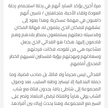
مرة أخرى يؤكد السارد أنهم في رحلة استجمام، رحلة
العودة ولقاء الأحبة، متجاهلين / ناسين أنهم
ذاهبون في مهمة عسكرية. وهذا يعود إلى
عشقهم للمكان الذي ينتمون له، فهالة المكان
وقدسيته جعلتهم يستمتعون بمنظر بلادهم وهم
قادمون إليها. هكذا هو الفدائي الذي يجعل
مشاعره هي من تقوده، فكانت فرحتهم
وسعادتهم وبهجتهم برؤية فلسطين تنسيهم الخطر
المحدق أمامهم.
الفدائي ليس مجرماً ولا قاتلاً، بل صاحب قضية، وما
حمله البندقية إلا ليسترد وطنه السليب. بعد وصول
المجموعة إلى شاطئ يافا، يجدون فتاة مع شاب.
الشاب يولي هارباً والفتاة ترفض الابتعاد وتصر على
السير مع المجموعة، وهنا يحدث إرباك بين أفرادها،