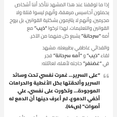
إذا ما توقفنا عند هذا المشهد نتأكد أننا أشخاص
يحملون أحاسيس مرهفة، وأنهم ليسوا قتلة ولا
مجرمين، وأنهم لا يلتزمون بشكلية القوانين، بل بروح
القوانين والتعليمات. لهذا تركوا
“ذيب”
مع
أمه
“سرحانة”
يشبع كل منهما من الآخر.
والفدائي عاطفي بطبيعته. مشهد
لقاء
“ذيب”
و
“أمه سرحانة”
فجر
في
“غضنفر”
حاجته لأهله، لعائلته:
“على السرير… غمرت نفسي تحت وسائد
السرير وألحقتها بكل الأغطية والحرامات
الموجودة… وتكورت على نفسي، علي
أخفي الدموع، لم أعرف حينها أن الدمع له
أصوات” (ص44).