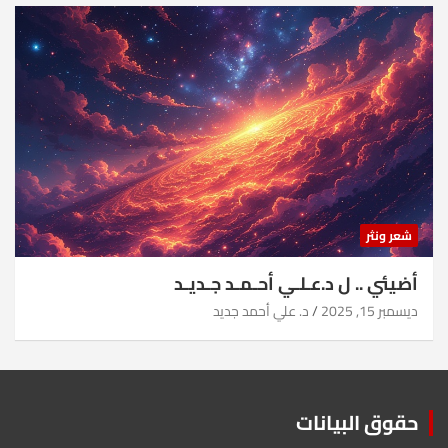
شعر ونثر
أضيئي .. ل د.عـلـي أحـمـد جـديـد
ديسمبر 15, 2025
د. علي أحمد جديد
حقوق البيانات