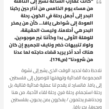
“كانت عقارب الساعة تشير إلى الثامنة
من مساء يوم الخامس من آذار حين ركبنا
البحر إلى أجمل رحلة في الكون، رحلة
العودة إلى شواطئ يافا… كأن من يمخر
البحر هي أحلامنا، وليست الحقيقة،
للوهلة الأولى بدا وكأننا غير موجودين،
ولولا تنبيهات خضر ونايف للجميع إن كان
هناك أحد آخر يريد قضاء حاجته لما عدنا
من شرودنا” (ص176).
نلاحظ دقة تحديد الوقت الذي يشير إلى نشوة
المجموعة الفدائية ولهفتها للوصول إلى فلسطين،
إلى يافا. فالسارد لا يقدم لنا عملية فدائية قتالية، بل
رحلة استجمام، رحلة فرح، رحلة لقاء الأحبة. من هنا
وجدناهم يحلمون / يفكرون بمن يحبون، بفلسطين
وبحرها، بحر يافا.