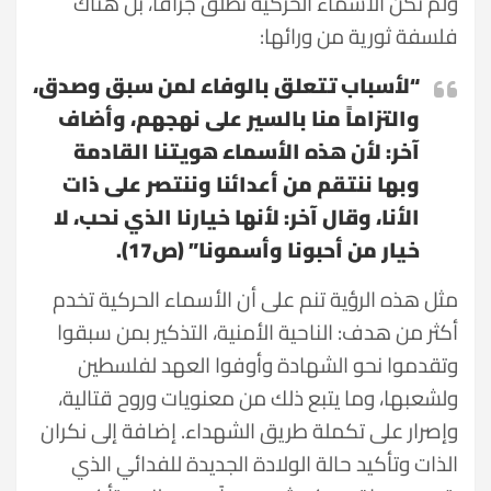
ولم تكن الأسماء الحركية تطلق جزافاً، بل هناك
فلسفة ثورية من ورائها:
“لأسباب تتعلق بالوفاء لمن سبق وصدق،
والتزاماً منا بالسير على نهجهم، وأضاف
آخر: لأن هذه الأسماء هويتنا القادمة
وبها ننتقم من أعدائنا وننتصر على ذات
الأنا، وقال آخر: لأنها خيارنا الذي نحب، لا
خيار من أحبونا وأسمونا” (ص17).
مثل هذه الرؤية تنم على أن الأسماء الحركية تخدم
أكثر من هدف: الناحية الأمنية، التذكير بمن سبقوا
وتقدموا نحو الشهادة وأوفوا العهد لفلسطين
ولشعبها، وما يتبع ذلك من معنويات وروح قتالية،
وإصرار على تكملة طريق الشهداء. إضافة إلى نكران
الذات وتأكيد حالة الولادة الجديدة للفدائي الذي