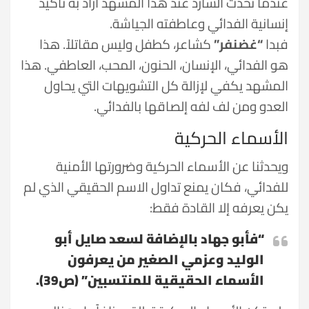
عندما تحدث السارد عند هذا المشهد أراد به تأكيد
إنسانية الفدائي وعاطفته الجياشة.
فبدا
“غضنفر”
كشاعر، كطفل وليس مقاتلاً. هذا
هو الفدائي، الإنسان، الحنون، المحب، العاطفي. هذا
المشهد يكفي لإزالة كل التشويهات التي يحاول
العدو ومن لف لفه إلصاقها بالفدائي.
الأسماء الحركية
ويحدثنا عن الأسماء الحركية وضرورتها الأمنية
للفدائي، فكان يمنع تداول الاسم الحقيقي الذي لم
يكن يعرفه إلا القادة فقط:
“فأبو جهاد بالإضافة لسعد صايل أبو
الوليد وعزمي الصغير من يعرفون
الأسماء الحقيقية للمنتسبين” (ص39).