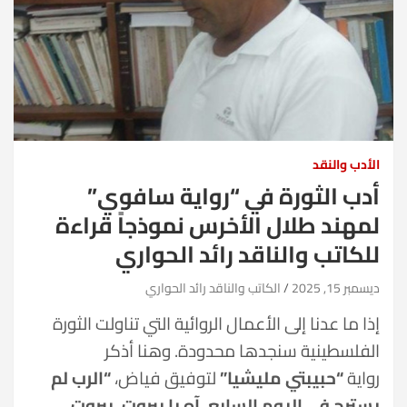
الأدب والنقد
أدب الثورة في “رواية سافوي”
لمهند طلال الأخرس نموذجاً قراءة
للكاتب والناقد رائد الحواري
ديسمبر 15, 2025
الكاتب والناقد رائد الحواري
إذا ما عدنا إلى الأعمال الروائية التي تناولت الثورة
الفلسطينية سنجدها محدودة. وهنا أذكر
رواية
“حبيبتي مليشيا”
لتوفيق فياض،
“الرب لم
يسترح في اليوم السابع، آه يا بيروت، بيروت