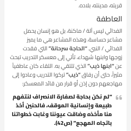
قريته، مدينته، بلاده.
العاطفة
الفدائي ليس آلة / ماكنة، بل هو إنسان يحمل
مشاعر حساسة، وهذه المشاعر هي ما يميز
الفدائي / النبي.
“الحاجة سرحانة”
التي فقدت
زوجها وابنها شهداء، تأتي إلى معسكر التدريب تبحث
عن
“ابنها ذيب”
الذي تلتقي به. اللقاء كان عاطفياً
مثيراً، حتى أن رفاق
“ذيب”
تركوا التدريب وعادوا إلى
مهاجعهم دون إذن أو قرار من قائد المعسكر:
“لم نكن بحاجة لصفارة الانصراف لنتفهم
طبيعة وإنسانية الموقف، فالحنين أخذ
منا مأخذه وضاقت عيوننا وغابت خطواتنا
باتجاه المهجع” (ص42).