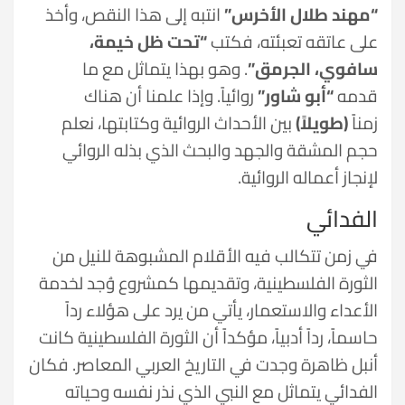
“مهند طلال الأخرس”
انتبه إلى هذا النقص، وأخذ
على عاتقه تعبئته، فكتب
“تحت ظل خيمة،
سافوي، الجرمق”
. وهو بهذا يتماثل مع ما
قدمه
“أبو شاور”
روائياً. وإذا علمنا أن هناك
زمناً
(طويلاً)
بين الأحداث الروائية وكتابتها، نعلم
حجم المشقة والجهد والبحث الذي بذله الروائي
لإنجاز أعماله الروائية.
الفدائي
في زمن تتكالب فيه الأقلام المشبوهة للنيل من
الثورة الفلسطينية، وتقديمها كمشروع وُجد لخدمة
الأعداء والاستعمار، يأتي من يرد على هؤلاء رداً
حاسماً، رداً أدبياً، مؤكداً أن الثورة الفلسطينية كانت
أنبل ظاهرة وجدت في التاريخ العربي المعاصر. فكان
الفدائي يتماثل مع النبي الذي نذر نفسه وحياته