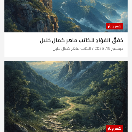
شعر ونثر
خفقُ الفؤادِ للكاتب ماهر كمال خليل
ديسمبر 15, 2025
الكاتب ماهر كمال خليل
شعر ونثر