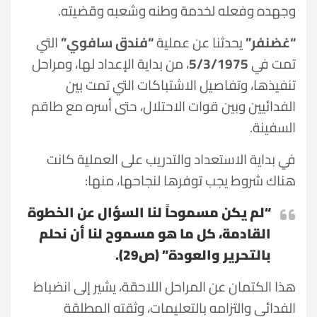
وجهده وفعله لخدمة وطنه وشعبه وقضيته.
“غضنفر”
يحدثنا عن عملية
“فندق سافوي”
التي
تمت في
5/3/1975
، من بداية الإعداد لها، ومراحل
تنفيذها، وتفاصيل الاشتباكات التي تمت بين
الفدائيين وبين قوات الاحتلال، حتى أسره مع طاقم
السفينة.
في بداية الاستعداد والتدريب على العملية كانت
هناك شروط يجب توفرها لنجاحها، منها:
“لم يكن مسموحاً لنا السؤال عن الخطوة
القادمة، كل ما هو مسموح لنا أن نحلم
بالتحرير والعودة” (ص29).
هذا الكتمان عن المراحل اللاحقة، يشير إلى انضباط
الفدائي والتزامه بالتعليمات، وثقته المطلقة