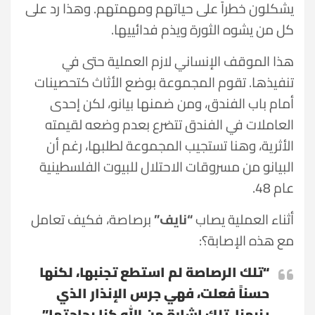
يشكلون خطراً على حياتهم ومهمتهم. وهذا رد على
كل من يشوه الثورة ويذم فدائييها.
هذا الموقف الإنساني لازم العملية حتى في
تنفيذها. تقوم المجموعة بوضع الأثاث كتحصينات
أمام باب الفندق، ومن ضمنها بيانو، لكن إحدى
العاملات في الفندق تتضرع بعدم وضعه لقيمته
الأثرية، وهنا تستجيب المجموعة لطلبها، رغم أن
البيانو من مسروقات الاحتلال للبيوت الفلسطينية
عام 48.
أثناء العملية يصاب
“نايف”
برصاصة، فكيف تعامل
مع هذه الإصابة؟:
“تلك الرصاصة لم استطع تجنبها، لكنها
حسناً فعلت، فهي جرس الإنذار الذي
ينبهنا، تلك إشارة من الله كنا بحاجتها”