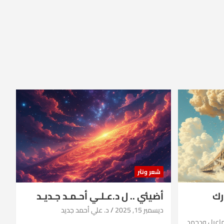
شعر ونثر
رك
أضيئي .. ل د.عـلـي أحـمـد جـديـد
ديسمبر 15, 2025
د. علي أحمد جديد
ماعيل ودحمد