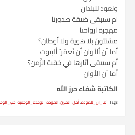
ونعود للبلدان
ام ستبقى ضيقة صدورنا
مهجرة ارواحنا
مشتتونَ بلا هوية ولا أوطان؟
أما آن ألأوان أن نُعمّر َ ألبيوت
أم ستبقى آثارها في حُقبةِ الزَّمن؟
أما آن الأوان
الكاتبة شفاء حرز الله
Tags:
أما_آن_للعودة
,
أمل
,
الحنين
,
العودة
,
الوحدة_الوطنية
,
حب_الوط
تصفّح