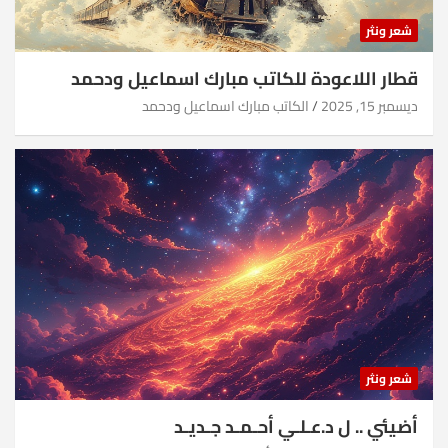
شعر ونثر
قطار اللاعودة للكاتب مبارك اسماعيل ودحمد
ديسمبر 15, 2025
الكاتب مبارك اسماعيل ودحمد
شعر ونثر
أضيئي .. ل د.عـلـي أحـمـد جـديـد