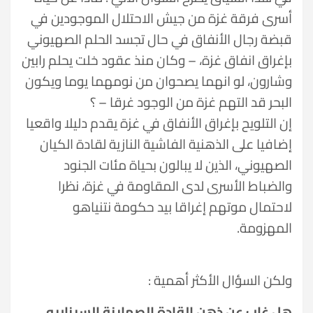
أسرى فرقة غزة من جيش الاحتلال الموجودين في
قبضة رجال الأنفاق في حال تجسد الحلم الصهيوني
بإغراق انفاق غزة، – وكان منذ عقود خلت يحلم رابين
وشارون، لو انهما يصحوان من نومهما يوما ويكون
البحر قد التهم غزة من الوجود غرقا – ؟
إن التلويح بإغراق الأنفاق في غزة يقدم دليلا واقعيا
إضافيا على الذهنية الفاشية النازية لقادة الكيان
الصهيوني، الذين لا يبالون بحياة مئات الجنود
والضباط الأسرى لدى المقاومة في غزة، نظرا
لاحتمال موتهم إغراقا بيد حكومة نتنياهو
المهزومة.
ولكن السؤال الأكثر أهمية :
هل غاب عن ذهن القادة الصهاينة السيناريو