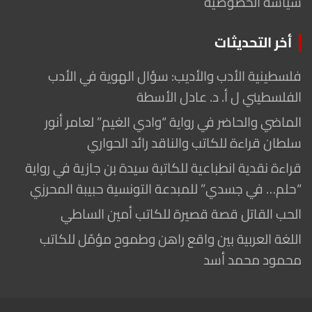
سياسة الخصوصية
أخر التحديثات
فلسطينية الأدب والأديب: سؤال الهوية في الأدب
الفلسطيني ل أ. د. عادل الأسطة
الماضي والحاضر في رواية “وادي الغيم” لعامر أنور
سلطان قراءة للكاتب والناقد رائد الحواري
قراءة نقدية انطباعية للكاتبة سيدة بن جازية في رواية
“حلم… في جسدي” للمبدعة التونسية حبيبة المحرزي
الحب القاتل قصة قصيرة للكاتب أمين الساطي
اللغة العربية بين واقع راهن وطموح مؤمّل للكاتب
محمود محمد أسد