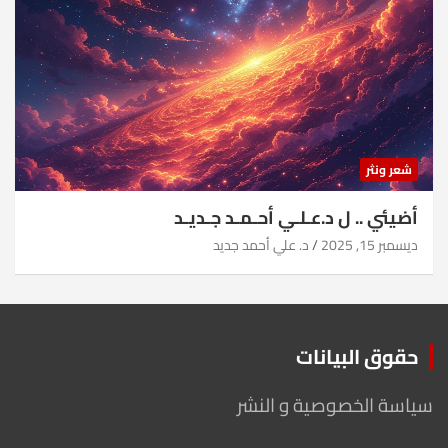
شعر ونثر
أضيئي .. ل د.عـلـي أحـمـد جـديـد
ديسمبر 15, 2025
د. علي أحمد جديد
حقوق البيانات
سياسة الخصوصية و النشر