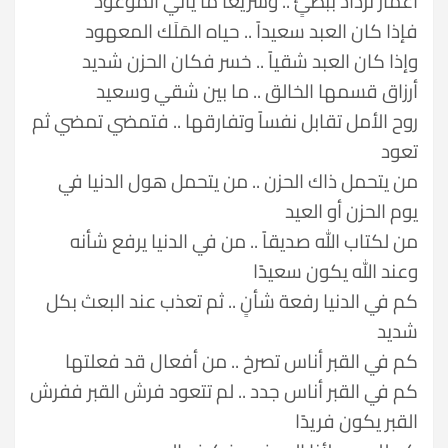
أعمار تزداد ببطئٍ .. وسريعاً ما يأتي الموعود
فإذا كان العبد سعيداً .. حياه المَلَك المعهود
وإذا كان العبد شقياً .. خسر فكان الحزن شديد
أرزاق قسمها الخالق .. ما بين شقي وسعيد
روح الأمل تقابل نفساً وتفارقها .. فتمضي تمضي ثم
تعود
من يتحمل ذاك الحزن .. من يتحمل هول الدنيا في
يوم الحزن أو العيد
من لكتاب الله صديقاً .. من في الدنيا يرفع شأنه
وعند الله يكون سعيدًا
كم في الدنيا رفعة شأنٍ .. ثم تعذب عند البعث بكل
شديد
كم في القبر أناس تصرخ .. من أفعال قد فعلتها
كم في القبر أناس جدد .. لم تتعود فرش القبر ففرش
القبر يكون فريدًا