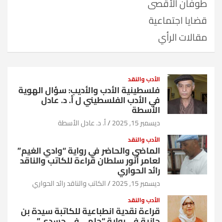
طوفان الأقصى
قضايا اجتماعية
مقالات الرأي
الأدب والنقد
فلسطينية الأدب والأديب: سؤال الهوية
في الأدب الفلسطيني ل أ. د. عادل
الأسطة
ديسمبر 15, 2025
أ. د. عادل الأسطة
الأدب والنقد
الماضي والحاضر في رواية “وادي الغيم”
لعامر أنور سلطان قراءة للكاتب والناقد
رائد الحواري
ديسمبر 15, 2025
الكاتب والناقد رائد الحواري
الأدب والنقد
قراءة نقدية انطباعية للكاتبة سيدة بن
جازية في رواية “حلم… في جسدي”