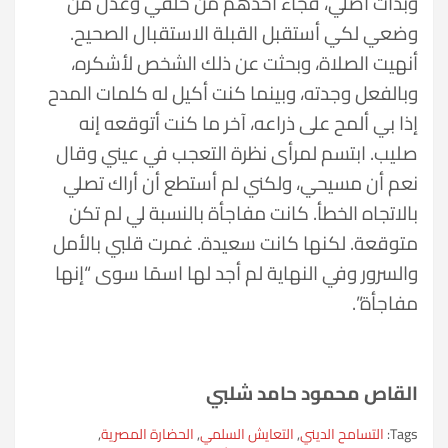
وبدأت أصلي، فجاء أحدهم من خلفي وعدل من
وضعي لكي أستقبل القبلة الاستقبال الصحيح.
أنهيت الصلاة، وبحثت عن ذلك الشخص لأشكره،
وبالفعل وجدته، وبينما كنت أكيل له كلمات المدح
إذا بي ألمح على ذراعه، آخر ما كنت أتوقعه إنه
صليب. ابتسم لمرأى نظرة التعجب في عيني وقال
نعم أن مسيحي، ولكني لم أستطع أن أراك تصلي
بالاتجاه الخطأ. كانت مفاجأة بالنسبة لي لم تكن
متوقعة. لكنها كانت سعيدة. غمرت قلبي بالأمل
والسرور وفي النهاية لم أجد لها اسمًا سوى “إنها
مفاجأة”.
القاص محمود حامد شلبي
Tags:
التسامح الديني
,
التعايش السلمي
,
الحضارة المصرية
,