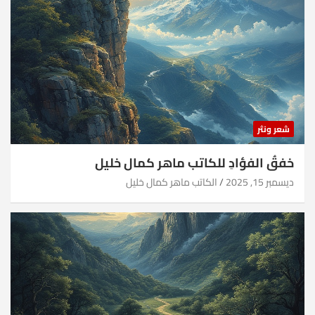
شعر ونثر
خفقُ الفؤادِ للكاتب ماهر كمال خليل
ديسمبر 15, 2025
الكاتب ماهر كمال خليل