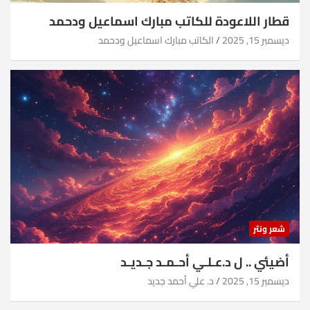
قطار اللاعودة للكاتب مبارك اسماعيل ودحمد
ديسمبر 15, 2025
الكاتب مبارك اسماعيل ودحمد
شعر ونثر
أضيئي .. ل د.عـلـي أحـمـد جـديـد
ديسمبر 15, 2025
د. علي أحمد جديد