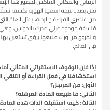
الزماني والمكاني العاكس لحضور هذا الإنسا
نحن بصدد نتيجة اسمها الهوية تكشف نسقًا ف
من عنصري القراءة والرحلة، يمثل العلة ال
فلسفة موجود مرئي مدرك بالحواس، وهي ت
والخروج من وراء صنيعها برؤى تستعين به
في العالم.
إذًا فإن الوقوف الاستقرائي المتأني أما
استكشافيًا في فعل القراءة أو التلقي ال
الأول: من المرسِل؟
الثاني: ما طبيعة المادة المرسَلة؟
الثالث: كيف استقبلت الذات هذه المادة