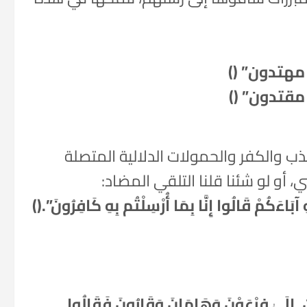
م مهتدون” ()
م مقتدون” ()
ذب والكفر والحمولات الدلالية المتصلة
 أو لو شئنا قلنا التلقي المضاد:
 آبَاءَكُمْ قَالُوا إِنَّا بِمَا أُرْسِلْتُم بِهِ كَافِرُونَ”.()
نٍ. إِلَىٰ فِرْعَوْنَ وَهَامَانَ وَقَارُونَ فَقَالُوا