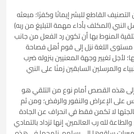
أن التصنيف القاطع للبشر إيمانًا وكفرًا؛ مبعثه
ل النبي (المكلف بأداء مهمة التبليغ من ربه)
قية المنوط بها أن تكون رد الفعل من جانب
لى مستوى اللغة نزل إلى قوم أهل فصاحة
ا؛ لأجل تغيير وجهة المعنيين بنزوله ضرب
اء والمرسلين السابقين زمنًا على النبي
 إلى هذه القصص أمام نوع من التلقي هو
س على الإعراض والنفور والرفض؛ ومن ثم
الجتها لا تكمن فقط في انحراف عن الجادة
طاعة لله رب العالمين، إنها تزداد بالتمادي
ا لمبررات ساقوها إلى رسلهم، نلمحها في هذه