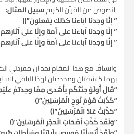
النصوص من القرآن الكريم
سبيل المثال:
” إنَّا وجدنا آباءنا كذلك يفعلون”()
” إنَّا وجدنا آباءنا على أمة وإنَّا على آثاره
” إنَّا وجدنا آباءنا على أمة وإنَّا على آثاره
واتساقًا مع هذا المقام نجد أن مفردتي الك
بهما كاشفتان ومحددتان لهذا التلقي السلبي،
“قَالَ أَوَلَوْ جِئْتُكُم بِأَهْدَىٰ مِمَّا وَجَدتُّمْ عَلَيْهِ
“كَذَّبَتْ قَوْمُ نُوحٍ الْمُرْسَلِينَ”()
“كَذَّبَتْ عَادٌ الْمُرْسَلِينَ”()
“وَلَقَدْ كَذَّبَ أَصْحَابُ الْحِجْرِ الْمُرْسَلِينَ”()
“وَلَقَدْ أَرْسَلْنَا مُوسَىٰ بِآيَاتِنَا وَسُلْطَانٍ مُّبِي