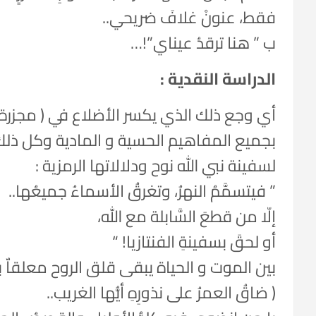
فقط، عنونْ غلافَ ضريحي..
ب ” هنا ترقدُ عيناي”!…
الدراسة النقدية :
أي وجع ذلك الذي يكسر الأضلاع في ( مجزرة 
بجميع المفاهيم الحسية و المادية وكل ذلك
لسفينة نبي الله نوح ودلالاتها الرمزية :
” فيتسمَّمُ النهرُ، وتغرقُ الأسماءُ جميعُها..
إلّا من قطعَ السَّابلة مع الله،
أو لحقَ بسفينةِ الفنتازيا! “
بين الموت و الحياة يبقى قلق الروح معلقاٌ
( ضاقُ العمرُ على نذورِهِ أيُّها الغريب..