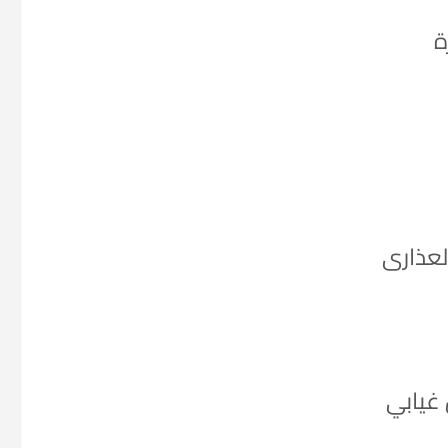
ة
لعذارى
 غيابي