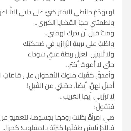
لو تهدّمَ حائطي الافتراضيَّ على ذاتي الشَّاعر
ولطمتني حجرُ القضايا الكبرى..
ومتُّ قبلَ أن تدركَ لهفتي..
واظبْ على تربيةِ الزّرازير في ضحكتِك
ولا تُلبسِ الغزلَ ربطةَ عنقٍ سوداء
حتّى لا أموتَ أكثر..
وأغدقْ كفّيكَ ملوكَ الأقحوانِ على قاماتِ ا
أحيلُ لهنَّ، أيضاً، حصّتي من القُبلِ!
لا تبرّرني أيها الغريب..
فتقولَ:
هي امرأةٌ بطَّنت روحها بجسدِها، لتعميهِ عن
فالأمُّ تُلبسُ طفلَها كنزتَهُ بالمقلوبِ؛ كحرزٍ!..