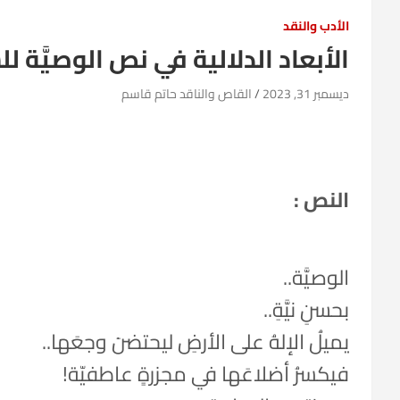
الأدب والنقد
الأبعاد الدلالية في نص الوصيَّة 
ديسمبر 31, 2023
القاص والناقد حاتم قاسم
النص :
الوصيَّة..
بحسنِ نيَّةِ..
يميلُ الإلهُ على الأرضِ ليحتضنَ وجعَها..
فيكسرُ أضلاعَها في مجزرةٍ عاطفيّة!