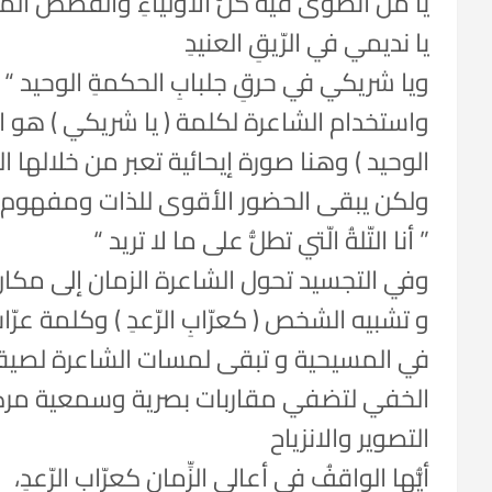
يا من انضوى فيه كلُّ الأولياءِ والقصصُ ال
يا نديمي في الرّيقِ العنيدِ
ويا شريكي في حرقِ جلبابِ الحكمةِ الوحيد “
واستخدام الشاعرة لكلمة ( يا شريكي ) هو 
الوحيد ) وهنا صورة إيحائية تعبر من خلالها 
ولكن يبقى الحضور الأقوى للذات ومفهوم الأ
” أنا التّلةُ الّتي تطلُّ على ما لا تريد “
وفي التجسيد تحول الشاعرة الزمان إلى 
و تشبيه الشخص ( كعرّابِ الرّعدِ ) وكلمة عر
في المسيحية و تبقى لمسات الشاعرة لصيقة 
الخفي لتضفي مقاربات بصرية وسمعية مرك
التصوير والانزياح
أيُّها الواقفُ في أعالي الزِّمان كعرّابِ الرّعدِ،