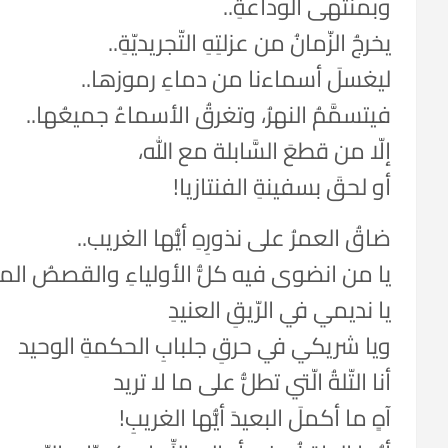
وبمنتهى الوداعةِ..
يخرجُ الزّمانُ من عزلتِهِ التّجريديّةِ..
ليغسلَ أسماءنا من دماءِ رموزها..
فيتسمَّمُ النهرُ، وتغرقُ الأسماءُ جميعُها..
إلّا من قطعَ السَّابلة مع الله،
أو لحقَ بسفينةِ الفنتازيا!
ضاقُ العمرُ على نذورِهِ أيُّها الغريب..
يا من انضوى فيه كلُّ الأولياءِ والقصصُ ال
يا نديمي في الرّيقِ العنيدِ
ويا شريكي في حرقِ جلبابِ الحكمةِ الوحيد
أنا التّلةُ الّتي تطلُّ على ما لا تريد
آهٍ ما أكملَ البعيدَ أيُّها الغريبِ!