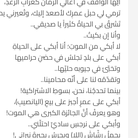
أيُّها الواقفُ في أعالي الزِّمان كعرّابِ الرّعدِ،
ترمي لي حبلَ عمرِكَ لأصعدَ إليك، وتُعيرني يد
تَشرقُ بي الحياةُ كثيراً يا صديقي..
وأنا إن بكيتُ..
لا أبكي من الموتِ؛ أنا أبكي على الحياةِ
أبكي على بلدٍ تجلسُ في حضنِ حراميها
وتخبّئ في جيوبه حليّها..
وتقدّمُه لنا على أنّه محامينا..
بينما تحدجُنا، نحن، بسوطِ الاشتراكية!
أبكي على عمرٍ أجبرَ على بيعِ (اليانصيبِ)،
وهو يعرفُ أنَّ الجائزة الكبرى هي الموت!
وأبكي على نرجسٍ ساديٍّ احتلّني..
يحملُ رشّاشَ (اللا) ويحرسُ بحيرةَ نيراني!