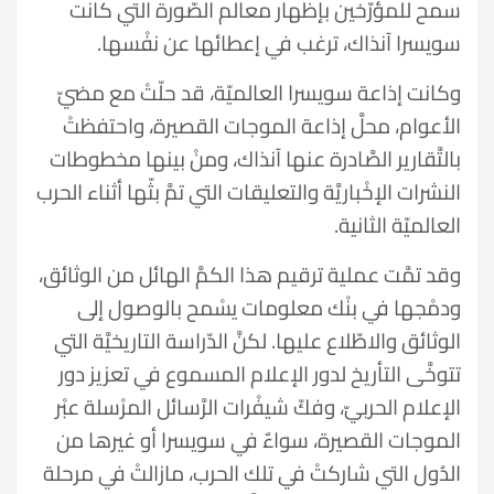
سمح للمؤرّخين بإظهار معالم الصّورة التي كانت
سويسرا آنذاك، ترغب في إعطائها عن نفْسها.
وكانت إذاعة سويسرا العالميّة، قد حلّتْ مع مضيّ
الأعوام، محلَّ إذاعة الموجات القصيرة، واحتفظتْ
بالتَّقارير الصَّادرة عنها آنذاك، ومنْ بينها مخطوطات
النشرات الإخْباريَّة والتعليقات التي تمَّ بثّها أثناء الحرب
العالميّة الثانية.
وقد تمَّت عملية ترقيم هذا الكمَّ الهائل من الوثائق،
ودمْجها في بنْك معلومات يسْمح بالوصول إلى
الوثائق والاطّلاع عليها. لكنَّ الدّراسة التاريخيَّة التي
تتوخَّى التأريخ لدور الإعلام المسموع في تعزيز دور
الإعلام الحربيّ، وفكّ شيفْرات الرَّسائل المرْسلة عبْر
الموجات القصيرة، سواءٌ في سويسرا أو غيرها من
الدُول التي شاركتْ في تلك الحرب، مازالتْ في مرحلة