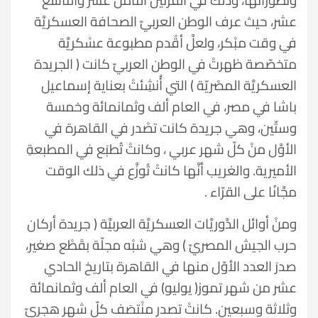
عشر، حيث عرف الوطن العربيّ الصحافة العسكريَّة
في وقت مبْكر، ولعلَّ أقْدم مطبوعة عسْكريَّة
متخصّصة ظهرتْ في الوطن العربيّ كانت ( الجريدة
العسكريَّة المصْريّة ) التي أُنشِئتْ بعناية إسماعيل
باشا في مصر، في العام ألف وثمانمائة وخمسة
وستّين، وهي جريدة كانت تصْدر في القاهرة في
الأوَّل منْ كلّ شهر عربي ، وكانتْ تُطبَع في المطبعةِ
الأميرية. والغريب أنَّها كانتْ تُوزَّع في ذلك الوقت
مجَّانًا على القرّاء .
ومنْ أوائل الدَّوريَّات العسكريَّة العربيَّة ( جريدة أركان
حرب الجيش المصريّ ) وهي شبْه مجلّة بقَطْع صغير،
صدرَ العدد الأوّل منها في القاهرة بتاريخ الحادي
عشر من شهر تموز( يوليو) في العام ألف وثمانمائة
وثلاثة وسبعين. كانتْ تصدر منْتصَف كلّ شهر هجريّ