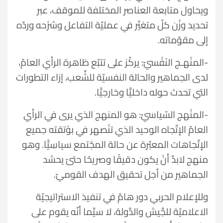
ويحاول متابعة العناصر المختلفة للموقف، عبر
تحديد وزْن كلّ متغيِّر في عمليّة التفاعل وشرْحه وردّه
إلى مقوّماته.
-المنْهـج النَفْسيّ: يركّز على تتبّع ظاهرة الرأي العامّ،
لدى الجماهير والحالة النفسيّة للشَّعب، إزاء التطورات
التي تحدث حوله داخليًّا وخارجيًّا.
-المنْهج السّياسيّ: هو المنهج الذي يرى في الرأي
العامّ الإتّجاه الوحيد الذي تنْصهر في بوْتقته جميع
الإتّجاهات المعبّرة عن حالة المجْتمع سياسِيًّا. وهو
منهج لابدَّ أنْ يكون دقيقًا وصريحًا حتىّ يحشد
الجماهير من أجل تحقيق الهدف القوميّ.
وللإعلام الحربي دور هامّ في تنفيذ الاستراتيجيّة
الاعلاميّة للجَّيش والدَّولة، لا سيَّما أنّه يقوم على