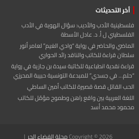
أخر التحديثات
فلسطينية الأدب والأديب: سؤال الهوية في الأدب
الفلسطيني ل أ. د. عادل الأسطة
الماضي والحاضر في رواية “وادي الغيم” لعامر أنور
سلطان قراءة للكاتب والناقد رائد الحواري
قراءة نقدية انطباعية للكاتبة سيدة بن جازية في رواية
“حلم… في جسدي” للمبدعة التونسية حبيبة المحرزي
الحب القاتل قصة قصيرة للكاتب أمين الساطي
اللغة العربية بين واقع راهن وطموح مؤمّل للكاتب
محمود محمد أسد
Copyright © 2026
مجلة الفضاء الحر