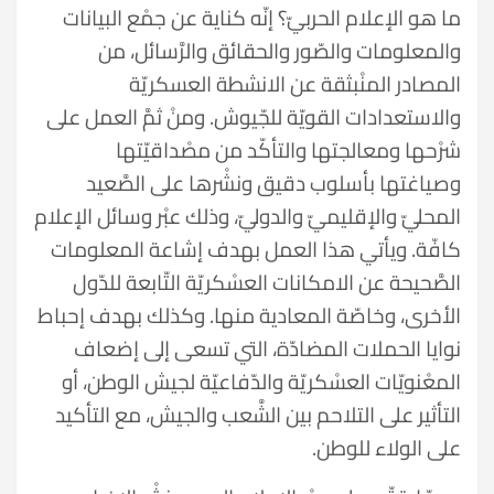
ما هو الإعلام الحربيّ؟ إنّه كناية عن جمْع البيانات
والمعلومات والصّور والحقائق والرَّسائل، من
المصادر المنْبثقة عن الانشطة العسكريّة
والاستعدادات القويّة للجّيوش. ومنْ ثمَّ العمل على
شرْحها ومعالجتها والتأكّد من مصْداقیّتها
وصياغتها بأسلوب دقيق ونشْرها على الصَّعيد
المحليّ والإقليميّ والدوليّ، وذلك عبْر وسائل الإعلام
كافّة. ويأتي هذا العمل بهدف إشاعة المعلومات
الصَّحيحة عن الامكانات العسْكريّة التّابعة للدّول
الأخرى، وخاصّة المعادية منها. وكذلك بهدف إحباط
نوايا الحملات المضادّة، التي تسعى إلى إضعاف
المعْنويّات العسْكريّة والدّفاعيّة لجيش الوطن، أو
التأثیر على التلاحم بین الشَّعب والجيش، مع التأكید
على الولاء للوطن.