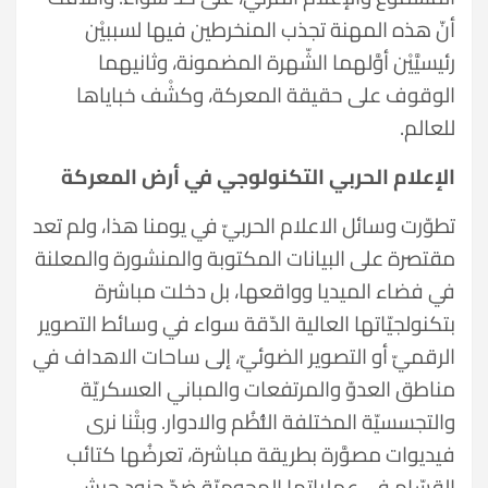
أنّ هذه المهنة تجذب المنخرطين فيها لسببيْن
رئيسيَّيْن أوَّلهما الشّهرة المضمونة، وثانيهما
الوقوف على حقيقة المعركة، وكشْف خباياها
للعالم.
الإعلام الحربي التكنولوجي في أرض المعركة
تطوّرت وسائل الاعلام الحربيّ في يومنا هذا، ولم تعد
مقتصرة على البيانات المكتوبة والمنشورة والمعلنة
في فضاء الميديا وواقعها، بل دخلت مباشرة
بتكنولجيّاتها العالية الدّقة سواء في وسائط التصوير
الرقميّ أو التصوير الضوئيّ، إلى ساحات الاهداف في
مناطق العدوّ والمرتفعات والمباني العسكريّة
والتجسسيّة المختلفة النُّظُم والادوار. وبتْنا نرى
فيديوات مصوَّرة بطريقة مباشرة، تعرضُها كتائب
القسّام في عملياتها الهجوميّة ضدّ جنود جيش