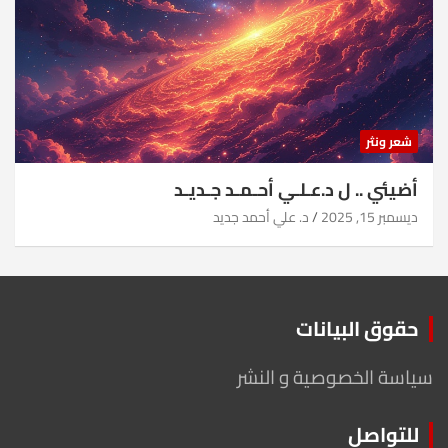
شعر ونثر
أضيئي .. ل د.عـلـي أحـمـد جـديـد
ديسمبر 15, 2025
د. علي أحمد جديد
حقوق البيانات
سياسة الخصوصية و النشر
للتواصل