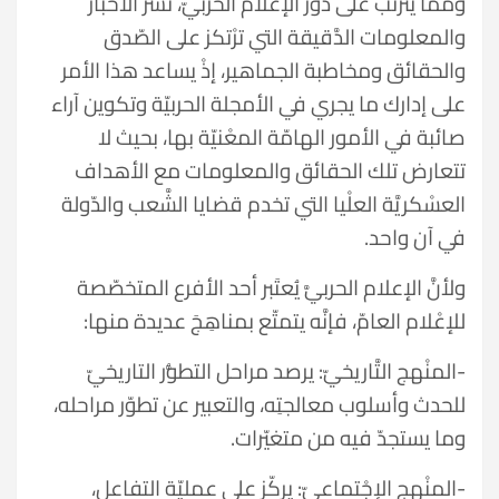
وممّا يترتّب على دوْر الإعلام الحربيّ، نشْر الاخبار
والمعلومات الدَّقيقة التي ترْتكز على الصّدق
والحقائق ومخاطبة الجماهیر، إذْ يساعد هذا الأمر
على إدارك ما یجري في الأمجلة الحربيّة وتكوين آراء
صائبة في الأمور الهامّة المعْنيّة بها، بحیث لا
تتعارض تلك الحقائق والمعلومات مع الأهداف
العسْكريَّة العلْيا التي تخدم قضايا الشَّعب والدّولة
في آن واحد.
ولأنَّ الإعلام الحربيَّ يُعتَبر أحد الأفرع المتخصّصة
للإعْلام العامّ، فإنَّه يتمتّع بمناهِجَ عديدة منها:
-المنْهج التَّاريخيّ: يرصد مراحل التطوُّر التاريخيّ
للحدث وأسلوب معالجتِه، والتعبير عن تطوّر مراحله،
وما يستجدّ فيه من متغيّرات.
-المنْهج الإجْتماعيّ: يركّز على عمليّة التفاعل،