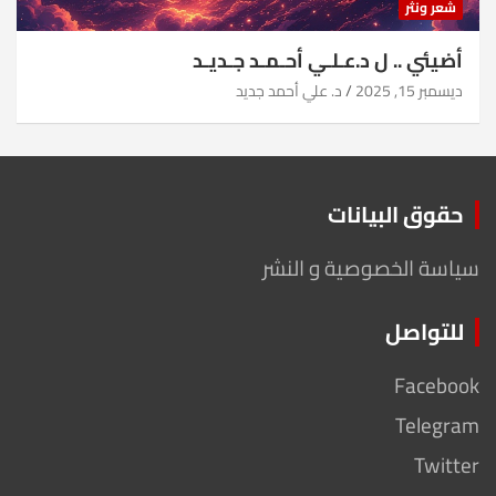
شعر ونثر
أضيئي .. ل د.عـلـي أحـمـد جـديـد
ديسمبر 15, 2025
د. علي أحمد جديد
حقوق البيانات
سياسة الخصوصية و النشر
للتواصل
Facebook
Telegram
Twitter