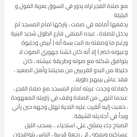
مع صلاة الفجر تراه يدور في السوق بعربة الفول و
البليلة
يدفعها أمامه في صمت ، يتركها امام المسجد ثم
يدخل للصلاة ، عبده المنفي فارع الطول شديد البنية
ورغم ما وصفته به البت بسة أنه ( أبيض وحليوة
وعيونه خضر ) إلا أنه كان خشنا جهوري الصوت لا
يتوافق شكله مع صوته وطريقة عيشته ، كان
خليطا من البدو القريبين من مدينتنا وأهل الصعيد ،
فقد عاش بينهم طويلا .
كعادته وجدت عربته امام المسجد مع صلاة الفجر ،
عندما انتهي من الصلاة وقف في زاويته المعهودة
، ذهبت إليه ألقيت عليه التحية تهلل وجهه حين رآني
وبدأ في أحاديثه الشيقة .
الصباح جاء يمشي علي استحياء …يسحب الليل
عساكره ويمضي إلي رجعة قريبة ، الناس يتوافدون