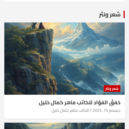
شعر ونثر
شعر ونثر
خفقُ الفؤادِ للكاتب ماهر كمال خليل
ديسمبر 15, 2025
الكاتب ماهر كمال خليل