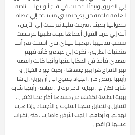
إلي الطريق وتبدأ المحلات في فتح أبوابها …. نادية
العلمة قادمة من بعيد تمشي مستندة إلي عصاة
خطواتها بطيئة ، سرحت قليلا ثم عدت إلي الأرض ،
أتت إلي عربة الفول أعطاها عبده طلبها ثم مضت
تسحب قدميها ، تبعتها عيناي حتي اختفت مع أحد
منحنيات الطريق ، نظرت إلي عبده و كأنه فهم
قصدي فأخذ في الحكايا عنها وأنها كانت راقصة
تهز الافراح هزا بهز جسدها ، ركبت جواد الخيال و
رأيتها ترقص كان الجواد جموح ابي أن يرينى إياها
شابة لكن في نهاية الأمر ترك لي قياده ، رأيتها شابة
بهية الطلعة تكشف من جسدها أكثر مما تخفي ،
تتمايل و تتمايل معها القلوب و الأجساد وإذا هزت
نهديها و أردافها ارتجت الأرض واهتزت ، حتي نظرات
عينيها تتراقص