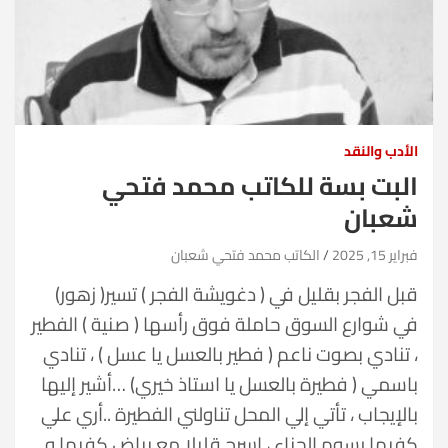
الأدب والنقد
البت بسة للكاتب محمد فتحي
شعبان
فبراير 15, 2025
الكاتب محمد فتحي شعبان
قبل الفجر بقليل في ( دغويشة الفجر ) تسير( زهور)
في شوارع السوق حاملة فوق رأسها ( صنية ) الفطير
، تنادي بصوت ناعم ( فطير بالعسل يا عسل ) ، تنادي
باسمي ( فطيرة بالعسل يا استاذ خيري) …أشير إليها
بالإيجاب ، تأتي إلي المحل تناولني الفطيرة ..أري علي
كفيها رسوم الحناء ، اسرح قليلا مع بياض كفيها و