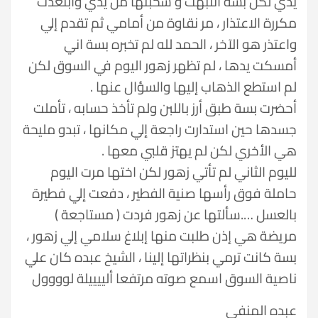
يدي لكن بسة انتبهت و سحبتها من يدي وابتعدت
مكررة الاعتذار ، مر نقاوة من أمامي ثم تقدم إلي
واعتذر هو الآخر ، الحمد لله لم تخبره بسة اني
أمسكت يدها ، لم تظهر زهور اليوم في السوق لكن
لم استطع الذهاب إليها والسؤال عنها .
أحضرت بسة طبق أرز باللبن ولم تأخذ حسابه ، تأملت
جسدها حين استدارت راجعة إلي مكانها ، تبدو مليحة
هي الأخري لكن لم يهتز قلبي معها .
لليوم الثاني لم تأتي زهور لكن اختها مرت اليوم
حاملة فوق رأسها صنية الفطير ، دفعت إلي فطيرة
بالعسل ….سألتها عن زهور فردت ( مستاجعة )
مريضة هي إذن طلبت منها إبلاغ سلامي إلي زهور ،
بسة كانت ترمي بنظراتها إلينا ، الشيخ عبده كان علي
ناصية السوق اسمع صوته مرتفعا ألييييلة لوووول
عبده المنفي