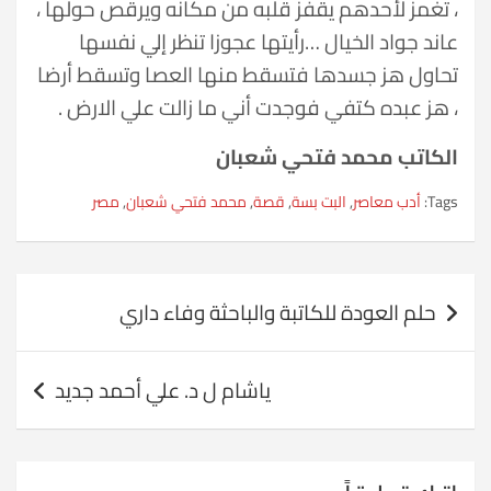
، تغمز لأحدهم يقفز قلبه من مكانه ويرقص حولها ،
عاند جواد الخيال …رأيتها عجوزا تنظر إلي نفسها
تحاول هز جسدها فتسقط منها العصا وتسقط أرضا
، هز عبده كتفي فوجدت أني ما زالت علي الارض .
الكاتب محمد فتحي شعبان
Tags:
أدب معاصر
,
البت بسة
,
قصة
,
محمد فتحي شعبان
,
مصر
تصفّح
حلم العودة للكاتبة والباحثة وفاء داري
المقالات
ياشام ل د. علي أحمد جديد