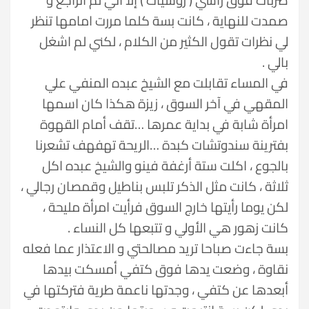
صمدت للنهاية ، كانت بسة كلما مررت امامها تنظر
لي نظرات تقول الكثير من الكلام ، لكني لم اشغل
بالي .
في المساء تقابلت مع الشيخ عبده المنفي علي
المقهي في آخر السوق ، زيزة هكذا كان اسمها
امرأة شابة في بداية عمرها …تقف أمام القهوة
بفترينة سندوتشات كبدة …الريحة تهفهف تشعرنا
بالجوع ، اكلت ستة أرغفة فينو والشيخ عبده اكل
ثلاثة ، كانت مثل الذكر تلبس بناطيل وقمصان رجالي ،
لكن يوما رأيتها خارج السوق فرأيت امرأة مليحة ،
كانت زهور هي الأولي و تتبعها كل النساء .
بسة جاءت صباحا تريد مصالحتي و الاعتذار عما فعله
نقاوة ، وضعت يدها فوق كتفي أمسكت بيدها
أبعدها عن كتفي ، وجدتها ناعمة طرية فتركتها في