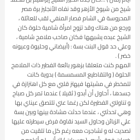
شيخ من شيوخ الأزهر وقد نفاه الأنجليز برة مصر
المحروسة في الشام فصار المنفي لقب للعائلة ،
ورجع من هناك وقد تزوج امرأة شامية حلوة كان
الشيخ عبده يشبهها فكان صاحب ملامح شامية ،
وعلي حد قول البنت بسة : (أبيضاني وحليوة وعيونه
خضر ) .
المهم كنت متعلقا بزهور بائعة الفطير ذات الملامح
الحلوة ( والتقاطيع المسمسمة ) بدوية كانت
تتمخطر في مشيتها فيهتز قلبي مع كل اهتزازة في
جسدها ، أحاول أن أبدو ( ثقيلا ) عندما تمر كل صباح
و تناولني الفطيرة لكن رغما عني تلتصق عيناي بها
وهي تحدثني ، عندما حدثت مشادة بينها وبين بسة
علي الزبائن وحاول السيد نقاوة فرض سيطرته عليها
تصديت له و تشاجرت معه رغم كل ما تلقيت من
ضربات فوق رأسي ( روسيات ) إلا أني لم أتراجع و