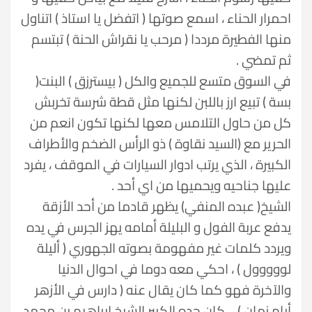
احمرار الحناء ، اسمع صوتها ( اتفضل يا استاذ ) اتناول
منها الفطيرة مرددا ( مرحب يا نقراش الحنة ) تبتسم
ثم تمضي .
في السوق متسع للجميع والكل ( بيسترزق ) البنت(
بسة ) تبيع ارز باللبن لكنها مثل قطة شرسة تخربش
كل من حاول التلامس معها لكنها تكون انعم من
الحرير مع (السيد نقاوة ) ذو الرأس الضخم والأطراف
الكبيرة ، الذي يرتب ادوار السيارات في الموقف ، يفرد
عليها جناحيه ويحميها من اي أحد .
الشيخ( عبده المنفي) يظهر قادما من أحد الأزقة
يدفع عربة الفول و البليلة أمامه يهز الجرس في يده
ويردد كلمات غير مفهومة بصوته الجهوري ( أليلة
لووووول ) ، احكي معه دوما في احوال الدنيا
والآخرة فهو كما كان يقال عنه ( دارس في الأزهر
أيام زمان ) …كان جده الكبير الشيخ إبراهيم بن محمد