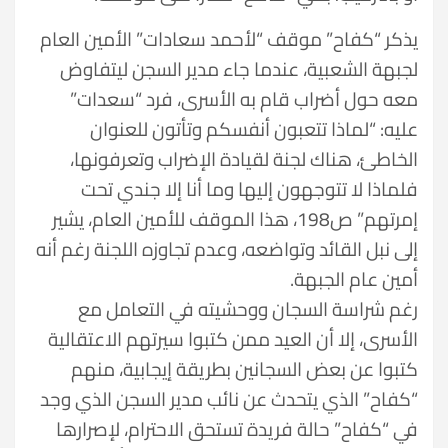
يذكر “كفاح” موقف “لأحمد سعادات” الأمين العام
لجبهة الشعبية، عندما جاء مدير السجن ليتفاوض
معه حول أضراب قام به الأسرى، فرد “سعدات”
عليه: “لماذا تتعبون أنفسكم وتأتون للعنوان
الخاطئ، هناك لجنة لقيادة الإضراب وتعرفونها،
فلماذا لا تتوجهون إليها وما أنا إلا جندي تحت
إمرتهم” ص198، هذا الموقف للأمين العام، يشير
إلى نبل القائد وتواضعه، وعدم تجاوزه اللجنة رغم أنه
أمين عام الجبهة.
رغم شراسة السجان ووحشيته في التعامل مع
الأسرى، إلا أن العيد ممن كتبوا سيرتهم الاعتقالية
كتبوا عن بعض السجانين بطريقة إيجابية، منهم
“كفاح” الذي يتحدث عن نائب مدير السجن الذي وجد
في “كفاح” حالة فريدة تستحق الاحترام، لإصرارها