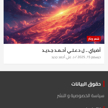
شعر ونثر
أضيئي .. ل د.عـلـي أحـمـد جـديـد
ديسمبر 15, 2025
د. علي أحمد جديد
حقوق البيانات
سياسة الخصوصية و النشر