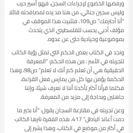
ورفضها الخضوع لإجراءات السجن، فهو أسير حرب
وليس سجين جنائي، من هنا مد يده لمصافحته قائلا
“أنا أحترمك” ص109، فتثبيت هذا الموقف في
مؤلف أدبي يحسب للفلسطيني الذي يتحدث
بموضوعية وحيادية حتى عن عدوه.
ونجد في الكتاب بعض الحكم التي تمثل رؤية الكاتب
لتجربته في الأسر : من هذه الحكم: “المعرفة
الحقيقية هي أن تعلم كم أنك لا تعلم” ص98، وهذا
الحكمة يؤمن بها كل من يمارس فعل القراءة،
فكلما قرأنا أكثر تأكدنا أننا لا نعرف شيئا، وإننا
جاهلين وبحاجة إلى مزيد من المعرفة.
وعن تجربته في مقارعة السجان يقول: “أنا بخير ما
دمت أعاند الباطل” 417، هذه الفقرة نثرها الكاتب
في أكثر من موضع في الكتاب، وهذا يشير إلى