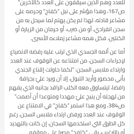
للعدد وهم الذين سيقفون على العدد كالآخرين”
ص167، وهذا مؤشر على نبل “كفاح” وحرصه على
مشاعر قادته، لهذا لم يكن يهتم لما سيحل به من
سجن انفرادي، أو من ضرب، أو حرمان من الزيارة أو
الكنتين، فكل همه مشاعر زملاءه الأسرى.
أما عن ألمه الجسدي الذي ترتب عليه رفضه الانصياع
لإجراءات السجن، من امتناعه عن الوقوف عند العدد
وارتداء ملابس السجن: “لكما حاولت إقناع الجندي
بأني محصور وأريد التبول، إلا أن ويرد عليّ بجرافة
رافضا، ليتساوق معه الكلب الراقد بجانبه الذي يفهم
من لهجته أن ينبح عليّ مهددا ومتوعدا أن أصمت”
ص384، ومع هذا استمر “كفاح” في الامتناع عن
الوقوف عند العدد ورفض ارتداء ملابس السجن، رغم
كل الطرق التي استخدمها السجان، إن كانت بالتهديد
أو بالترغيب، بقي “كافح” مصرا على موقفه.