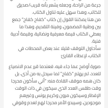
جرعة من الراحة، وجعله يشعر بأنه قريب/صديق
للكاتب، وهذا سهل عليه تناول الكتاب.
من هنا يمكننا القول إن كتاب “كفاح كفاح” جمع
بين وطنية المضمون، وفينة التقديم، وهذا ما
يعطي الكتاب قيمة معرفية ونضالية، وقيمة أدبية
فنية.
سأحاول التوقف قليلا عند بعض المحطات في
الكتاب، لإعطاء القارئ
صورة أوضح عما جاء فيه، فعندما قرر عدم الانصياع
للعدد، لم يهتم “كفاح” لما سيحل به من أذى، بل
كان همه موقف القادة منه: “أني سأكون محرجا
وقت طقس العدد الذي سيكون في ذات الوقت
الإفطار وسيكون مرون وكريم يونس وغيرهم
موجودين، وسيبدو الأمر محرجا لهم لعدم وقوفي