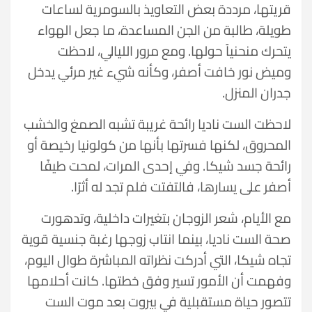
قريتها، مرددة بعض التعاويذ بالسومرية لساعات
طويلة، طالبة من الجن المساعدة، ما جعل الهواء
يتحرك منحنياً حولها. ومع مرور الليالي، لاحظت
وميض نور خافت أصفر، وكأنه شيء غير مرئي يدخل
جدران المنزل.
لاحظت الست ناديا رائحة غريبة تشبه الصمغ والخشب
المحروق، لكنها فسرتها بأنها من كولونيا رخيصة أو
رائحة جسد شيكا. وفي إحدى المرات، لمحت طيفًا
أصفر على يسارها، فالتفتت فلم تجد له أثرًا.
مع الأيام، شعر الزوجان بتغيرات داخلية، وتدهورت
صحة الست ناديا، بينما انتاب زوجها رغبة جنسية قوية
تجاه شيكا، التي أدركت نظراته المباشرة طوال اليوم،
وفهمت أن الأمور تسير وفق خطتها. كانت أحلامها
تتصور حياة مستقبلية في بيروت بعد موت الست