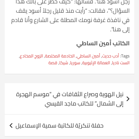
رجل أسود هنا”. فسألها: “كيف خطر على بالك هذا
السؤال؟”، فقالت: “رأيت منذ قليل رجلاً أسود يقف
في نافذة غرفة نومك المطلة على الشارع وأنا قادم
إلى هنا”.
الكاتب أمين الساطي
Tags:
أدب حديث
,
أمين الساطي
,
الخادمة المخلصة
,
الزوج المخادع
,
الست ناديا
,
العمالة الإثيوبية
,
سوريا
,
شيكا
,
قصة
تصفّح
نيل الهوية وصراع الثقافات في “موسم الهجرة
المقالات
إلى الشمال” للكاتب ماجد القيسي
حفلة تنكريّة للكاتبة سمية الإسماعيل