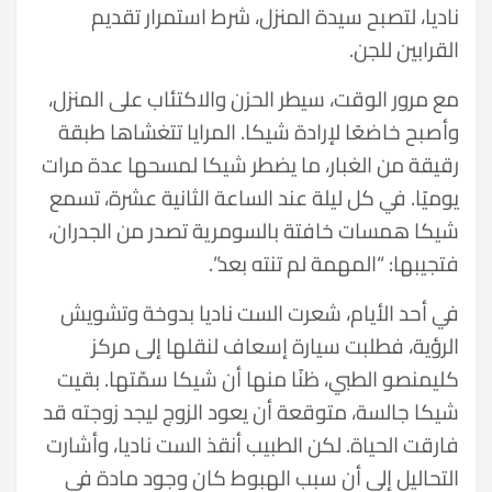
ناديا، لتصبح سيدة المنزل، شرط استمرار تقديم
القرابين للجن.
مع مرور الوقت، سيطر الحزن والاكتئاب على المنزل،
وأصبح خاضعًا لإرادة شيكا. المرايا تتغشاها طبقة
رقيقة من الغبار، ما يضطر شيكا لمسحها عدة مرات
يوميًا. في كل ليلة عند الساعة الثانية عشرة، تسمع
شيكا همسات خافتة بالسومرية تصدر من الجدران،
فتجيبها: “المهمة لم تنته بعد”.
في أحد الأيام، شعرت الست ناديا بدوخة وتشويش
الرؤية، فطلبت سيارة إسعاف لنقلها إلى مركز
كليمنصو الطبي، ظنًا منها أن شيكا سمّتها. بقيت
شيكا جالسة، متوقعة أن يعود الزوج ليجد زوجته قد
فارقت الحياة. لكن الطبيب أنقذ الست ناديا، وأشارت
التحاليل إلى أن سبب الهبوط كان وجود مادة في