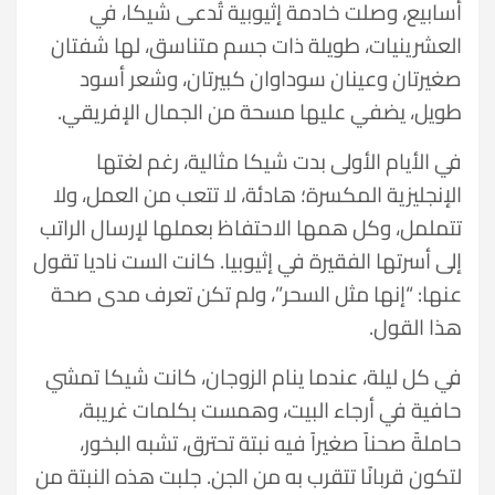
أسابيع، وصلت خادمة إثيوبية تُدعى شيكا، في
العشرينيات، طويلة ذات جسم متناسق، لها شفتان
صغيرتان وعينان سوداوان كبيرتان، وشعر أسود
طويل، يضفي عليها مسحة من الجمال الإفريقي.
في الأيام الأولى بدت شيكا مثالية، رغم لغتها
الإنجليزية المكسرة؛ هادئة، لا تتعب من العمل، ولا
تتململ، وكل همها الاحتفاظ بعملها لإرسال الراتب
إلى أسرتها الفقيرة في إثيوبيا. كانت الست ناديا تقول
عنها: “إنها مثل السحر”، ولم تكن تعرف مدى صحة
هذا القول.
في كل ليلة، عندما ينام الزوجان، كانت شيكا تمشي
حافية في أرجاء البيت، وهمست بكلمات غريبة،
حاملةً صحناً صغيراً فيه نبتة تحترق، تشبه البخور،
لتكون قربانًا تتقرب به من الجن. جلبت هذه النبتة من