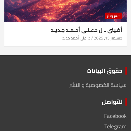
شعر ونثر
أضيئي .. ل د.عـلـي أحـمـد جـديـد
ديسمبر 15, 2025
د. علي أحمد جديد
حقوق البيانات
سياسة الخصوصية و النشر
للتواصل
Facebook
Telegram