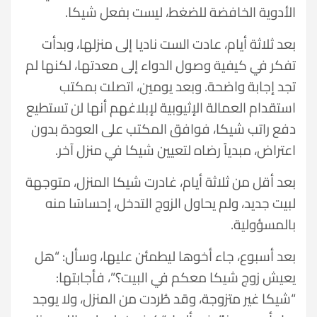
الأدوية الخافضة للضغط، ليست بفعل شيكا.
بعد ثلاثة أيام، عادت الست ناديا إلى منزلها، وبدأت
تفكر في كيفية وصول الدواء إلى معدتها، لكنها لم
تجد إجابة واضحة. وبعد يومين، اتصلت بمكتب
استقدام العمالة الإثيوبية لإبلاغهم أنها لن تستطيع
دفع راتب شيكا، فوافق المكتب على العودة بدون
اعتراض، مبدياً رضاه لتعيين شيكا في منزل آخر.
بعد أقل من ثلاثة أيام، غادرت شيكا المنزل، متوجهة
لبيت جديد، ولم يحاول الزوج التدخل، إحساسًا منه
بالمسؤولية.
بعد أسبوع، جاء أخوها ليطمئن عليها، وسأل: “هل
يعيش زوج شيكا معكم في البيت؟”، فأجابتها:
“شيكا غير متزوجة، وقد طُردت من المنزل، ولا يوجد