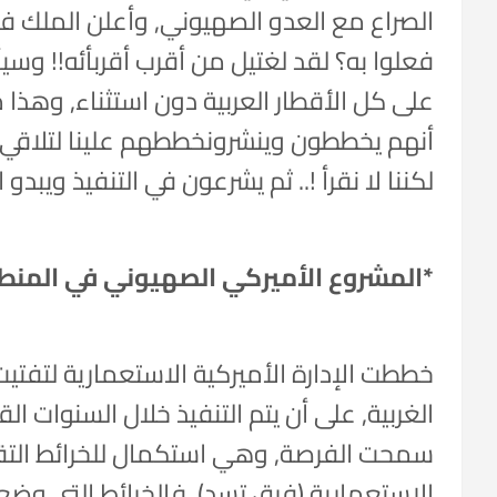
الصراع مع العدو الصهيوني, وأعلن الملك ف
فعلوا به؟ لقد لغتيل من أقرب أقربأئه!! وسيأ
على كل الأقطار العربية دون استثناء, وهذا 
أنهم يخططون وينشرونخططهم علينا لتلاقي ال
لكننا لا نقرأ !.. ثم يشرعون في التنفيذ ويبدو 
*المشروع الأميركي الصهيوني في المنطق
خططت الإدارة الأميركية الاستعمارية لتفتيت
الغربية, على أن يتم التنفيذ خلال السنوات ال
سمحت الفرصة, وهي استكمال للخرائط التق
الاستعمارية (فرق تسد). فالخرائط التي و