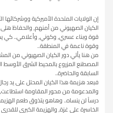
إن الولايات المتحدة الأميركية ووشركائها 
الكيان الصهيوني من أمنهم, والحفاظ هلى 
قوة وبناء عسري, وكوني, وأعلامي.. كي يج
وقوة ناعمة في المنطقة..
من هنا يأتي دور الكيان الصهيوني من المشر
المصطنع المزروع بالمحيط الشرق الأوسط الذ
السابقة والحاضرة..
فبعد هزيمة هذا الكيان المحتل على يد رجال ا
والمدعومة من محور المقاومة استطاعت, أن
درساً لن ينساه.. وهاهو يتذوق طعم الهزيمة ف
الخاسرة على غزة, والهزيمة الكبرى للقدرى 