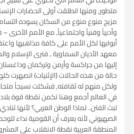
متطور, ومنها انطلقت أولى الحضارات الإنسا
مزيج منوع منوَع من السكان يسوده التسامح و
وأدبياً وفنياً واجتماعياً, مع الأمم الأخرى 
أبوابها لكل الأمم على كافة مذاهبها واعتقا
معهد الأديان السماوية ـ فنرى الإسلام والم
حالة من هذه الحالات (الإثنيات) انصهرت كل
ولكل منهم له ثقافته, فشكلت نسيجاً متجانس
في العالم أجمع وهنا تكمن نقطة قوة بلا
لبث الفتن.. لماذا الوطن العربي؟ لأنها تناد
الصهيوني لأنه يعرف أن القومية نداء للوحدة
المنطقة العربية نقطة الانقلاب على المشرو