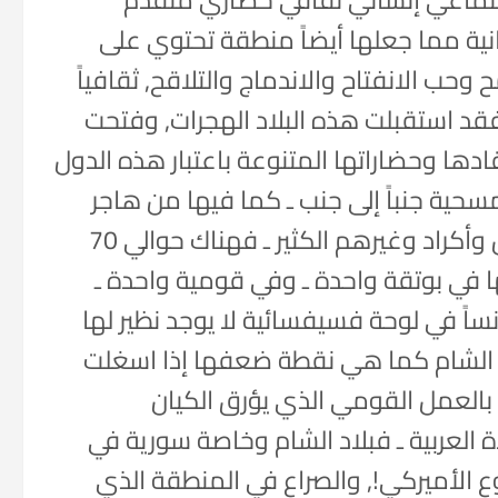
نية مما جعلها أيضاً منطقة تحتوي على
حب الانفتاح والاندماج والتلاقح, ثقافياً
– فقد استقبلت هذه البلاد الهجرات, وفتحت
دها وحضاراتها المتنوعة باعتبار هذه الدول
سحية جنباً إلى جنب ـ كما فيها من هاجر
إليها من جراكسة وأرمن وتركمان وداغستان وأكراد وغيرهم الكثير ـ فهناك حوالي 70
ها في بوتقة واحدة ـ وفي قومية واحدة ـ
اً في لوحة فسيفسائية لا يوجد نظير لها
د الشام كما هي نقطة ضعفها إذا اسغلت
ي بالعمل القومي الذي يؤرق الكيان
 العربية ـ فبلاد الشام وخاصة سورية في
ع الأميركي!, والصراع في المنطقة الذي