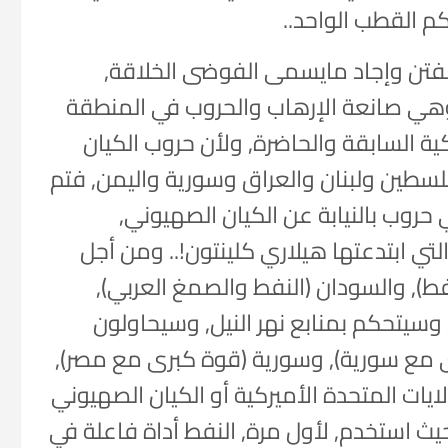
م القطب الواحد..
فتن وإجاد مايسمى الفوضى الخلاقة,
ام وهي صانعة الإرهاب والحروب في المنطقة
ركية السابقة والحاضرة, ولأن حروب الكيان
سطين ولبنان والعراق وسورية واليمن, فتم
حروب بالنيابة عن الكيان الصهيوني,
التي ابتدعتها هيلاري كلينتون!.. ومن أجل
فط), والسودان (النفط والصمغ العربي),
سيتحكم بمنابع نهر النيل, وسيحاولون
رى مع سورية), وسورية (قوة كبرى مع مصر),
ايات المتحدة الأميركية أو الكيان الصهيوني
وقف العربي في حرب تشرين عام 1973 حيث استخدم, لأول مرة, النفط أداة فاعلة في