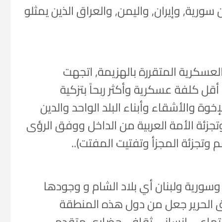
رية, وإيران, واليمن, والعراق الذين يمثلو
عسكرية المتقررة بالهزيمة, اتجهت
قل كلفة عسكرية وأكثر ربحاً بتزكية
خوة والأشقاء وأبناء البلد الواحد والدين
تجزئة الأمة العربية من الداخل ووفق الرؤى
 وتجزئة المجزأ وتفتيت المفتت)..
سورية ولبنان أي بلاد الشام و وجودها
يق الحرير جعل من دول هذه المنطقة
اجتماعي إنساني ثقافي حضاري متقدم