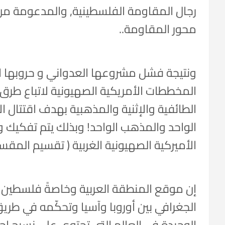
رجال المقاومة الفلسطينية, والمدعومة من سو
محور المقاومة..
ونتيجة فشل مشروعها العدواني و حروبها ال
المخططات الأمريكية الصهيونية لاتباع طرق أ
الطائفية والإثنية والمذهبية بهدف اقتتال الإ
الواحد والمذهب الواحد! وبذلك يتم تفكيك و
الأميركية الصهيونية الغربية ( تقسيم المقسم
إن موقع المنطقة العربية وخاصةً فلسطين و
الجغرافي بين أوروبا وآسيا وتحكّمه في طر
الوحيدة في العالم التي تحتوي على نسيج 