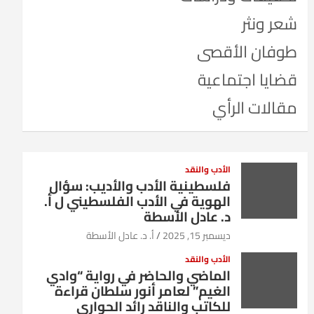
شعر ونثر
طوفان الأقصى
قضايا اجتماعية
مقالات الرأي
الأدب والنقد
فلسطينية الأدب والأديب: سؤال
الهوية في الأدب الفلسطيني ل أ.
د. عادل الأسطة
ديسمبر 15, 2025
أ. د. عادل الأسطة
الأدب والنقد
الماضي والحاضر في رواية “وادي
الغيم” لعامر أنور سلطان قراءة
للكاتب والناقد رائد الحواري