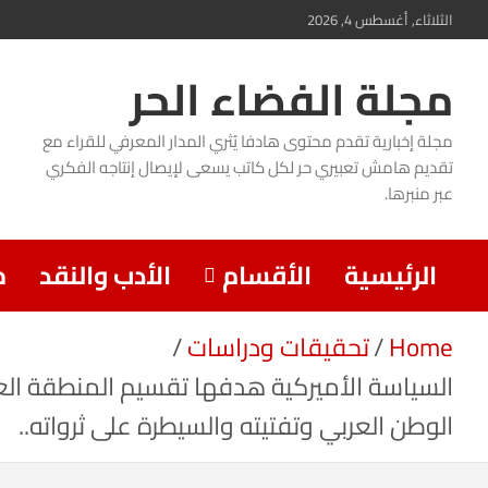
Ski
الثلاثاء, أغسطس 4, 2026
t
مجلة الفضاء الحر
conten
مجلة إخبارية تقدم محتوى هادفا يُثري المدار المعرفي للقراء مع
تقديم هامش تعبيري حر لكل كاتب يسعى لإيصال إنتاجه الفكري
عبر منبرها.
الرئيسية
الأقسام
الأدب والنقد
م
Home
تحقيقات ودراسات
السياسة الأميركية هدفها تقسيم المنطقة الع
الوطن العربي وتفتيته والسيطرة على ثرواته..