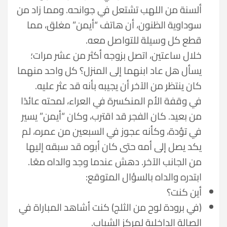
ألسنة من اللهب تشتعل في جوانحه. ومما زاد من
سوداوية الظنون، أن هاتف “أيمن” مغلق، مما
قطع كل وسيلة للتواصل معه.
خلال ساعتين، اتصل بزوجه أكثر من عشر مرات؛
يسأل هل عاد ابنهما إلى المنزل؟ كل واحد منهما
كان ينتظر من الآخر أن يجيبه بأنه قد عثر عليه.
في وقفة الأم المنكسرة في العراء، لمحته عائدًا
من بعيد. كان الفجر قد اقترب، وكان “أيمن” يسير
في تؤدة، وكأنه عجوز في السبعين من عمره، لم
يكد يصل إلى أمه حتى كان أبوه قد سبقه إليها
من الجانب الآخر. دهش عندما وجد والداه معًا.
ابتدره والداه بالسؤال المتوقع:
أين كنت؟
(في برودة لوح من الثلج) كنت أشاهد المباراة في
الصالة الداخلية لمركز الشباب.