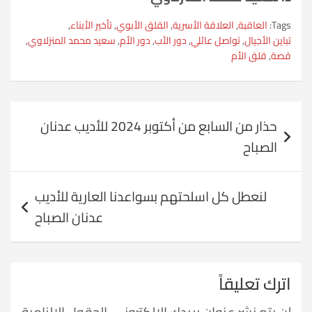
Tags:
العاقبة
,
العلاقة الأسرية
,
القلق الأبوي
,
تأخير الأبناء
,
تباين الأجيال
,
تواصل عائلي
,
دور الأب
,
دور الأم
,
سعيد محمد المنزلاوي
,
قصة
,
قلق الأم
تصفّح
حذار من السابع من أكتوبر 2024 للأديب عدنان
المقالات
الصباح
لنعطل كل اسلحتهم بسواعدنا العارية للأديب
عدنان الصباح
اترك تعليقاً
لن يتم نشر عنوان بريدك الإلكتروني.
الحقول الإلزامية