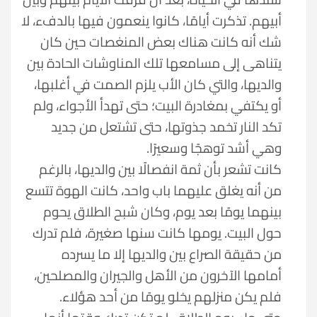
أبيهم. تذكرت أيامًا، كانوا ينعمون فيها بالدفء، لا
شك أنه كانت هناك بعض المنغصات حين كان
يتناهى إلى مسامعها تلك المناوشات الحادة بين
والديها، والتي كان الأب يلزم الصمت في أغلبها،
أو يكتفي بمغادرة البيت؛ حتى تهدأ الأجواء، ولم
تكد النار تخمد جذوتها، حتى تشتعل من جديد
وهي أشد توهجًا وسعيرًا.
كانت تشعر بأن ثمة انفصالًا بين والديها، بالرغم
من أنه يغلق عليهما باب واحد، كانت الهوة تتسع
بينهما يومًا بعد يوم، وكان شبح الطلاق يحوم
حول البيت. يومها كانت سنها صغيرة، فلم تدرك
من حقيقة الصراع بين والديها إلا ما يسرده
أمامها الآخرون من الأهل والجيران والمصلحين،
فلم يكن منزلهم يخلو يومًا من أحد هؤلاء.