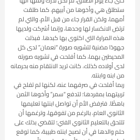
حتى جاء يوم الطلاق، لم تكن تدرك وقتها أنها
ستطلق هي وأخوها من أبيهم، كما طلقت
أمهما، ولكن القرار جاء من قِبل الأم، والتي لم
ترتضِ الانكسار لها وحدها، وإنما أشركت ولديها
هذه المرارة التي اكتوى بها كبدها. فبذلت
جهودًا مضنية لتشويه صورة “نعمان” لدى كل
المحيطين بهما، كما أفلحت في تشويه صورته
لدى أولاده كذلك. كانت تريد الانتقام منه بحرمانه
من ابنه وابنته.
ربما أفلحت في صرفهما عنه، لكنها لم تفلح في
تربيتهما بمفردها؛ لتدفع “سمر” وأخوها الثمن
باهظًا. فترفض الأم أن تواصل ابنتها تعليمها
الثانوي العام، بالرغم من تفوقها، وترغمها أن
تلتحق بالتعليم الثانوي الفني؛ لتقضي بذلك على
حلم والدها في أن تصبح ابنته طبيبة، كما توقع