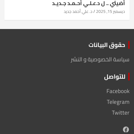
أضيئي .. ل د.عـلـي أحـمـد جـديـد
ديسمبر 15, 2025
د. علي أحمد جديد
حقوق البيانات
سياسة الخصوصية و النشر
للتواصل
Facebook
Telegram
Twitter
Facebook