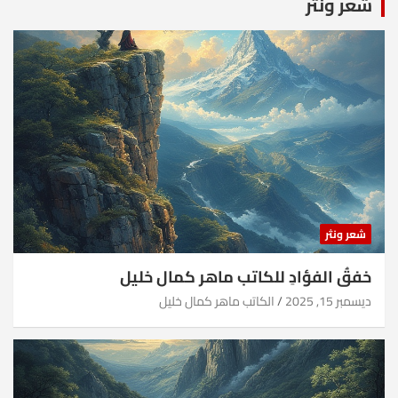
شعر ونثر
شعر ونثر
خفقُ الفؤادِ للكاتب ماهر كمال خليل
ديسمبر 15, 2025
الكاتب ماهر كمال خليل