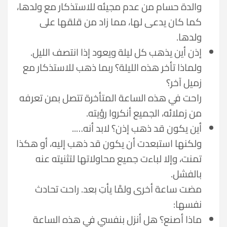
والدة حسام من عدم مجيئه للاستذكار مع ولدها،
كما كان يدعى لها، مما زاد من قلقها على
ولدها.
إذن أين يذهب كل ليلة ويعود إذا انتصف الليل.
ولماذا تأخر هذه الليلة؟ ربما ذهب للاستذكار مع
زميل آخر؟
راحت في هذه الساعة المتأخرة تتصل بمن تعرفه
من زملائه، الجميع أنكروا رؤيته.
أين يكون قد ذهب إذن؟ لابد أنه…..
ولكنها استبعدت أن يكون قد ذهب إليه، أو هكذا
تمنت، وإلا لباءت جميع محاولاتها لتثنيته عنه
بالفشل.
مضت ساعة أخرى ولمَّا يأتِ بعد. راحت تحادث
نفسها:
ماذا أصنع؟ هل أنزل بنفسي في هذه الساعة