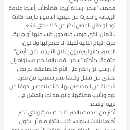
فهمت “سمر” رسالة أبيها، فطأطأت رأسها علامة
الإيجاب، وانحدرت من عينيها الدموع حارقة. كانت
تود لو طال الحضن أكثر من ذلك؛ حتى تشعر
بالأمان الذي حرمت منه دون ذنب منها أو جريرة.
مرت الأيام التالية ثقيلة، لا طعم لها ولا لون،
الجميع كانوا يترقبون إعلان النتيجة. كان “أيمن”
متفوقًا كأخته “سمر”، فما باله انحدر مستواه إلى
أن رسب. نزل الخبر على الأم كالصاعقة، لم تكن
تخشى من فشل ولدها بقدر خشيتها من نظرة
شماتة من المحيطين بها، كانت تتوجس خوفًا من
لوم وتأنيب مطلقها، واتهامه لها بالفشل في
تربية أولاده.
أكثر مَن صدمت بالخبر كانت “سمر”، والتي تكبر
أخاها بثلاث سنوات، كانت تنتظر منه أن يكون
سندها في الحياة، بعد أن فرقت الأيام بينهم وبين