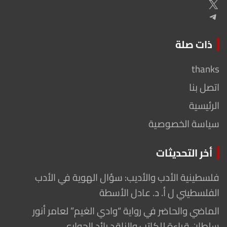
X
Telegram
ذات صلة
thanks
اتصل بنا
الرئيسية
سياسة الخصوصية
أخر التحديثات
فلسطينية الأدب والأديب: سؤال الهوية في الأدب
الفلسطيني ل أ. د. عادل الأسطة
الماضي والحاضر في رواية “وادي الغيم” لعامر أنور
سلطان قراءة للكاتب والناقد رائد الحواري