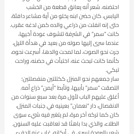
احتضنه، شعر أنه يعانق قطعة من الخشب
اليابس، كان حضن ابنه يخلو من أية مشاعر دافئة،
حتى إنه انفلت من ذراعي والده كمن لدغه عقرب.
كانت “سمر” في الشرفة تتشوف عودة أخيها،
عندما سرى إليها صوته من بعيد في هدأة الليل،
جرت نحو الصوت، لما لمحت والدها، أسرعت نحوه،
كأنما كانت تبحث عنه، اختبأت في حضنه، وراحت
تبكي.
سار جمعهم نحو المنزل ككتلتين منفصلتين؛
التصقت “سمر” بأبيها، وتأبط “أيمن” ذراع أمه.
أغلق عليهم الباب لأول مرة بعد سبع سنوات من
الانفصال، دار “نعمان” بعينيه في جنبات المنزل،
كان كما تركه آخر مرة، لم يتغير فيه شيء سوى
الطلاء، والذي بدا باهتًا قد تعاقبت عليه السنون.
شعر بالبرودة تسري في أركانه، غاب عنه الدفء