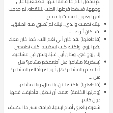
لم تتحمل الأم ما قالته ابنتها، فصفعتها على
وجهها، فسقط قرطها، انحنت لتلتقطه، ثم حدجت
أمها بعيون اغتسلت بالدموع:
ليتك تحملتِ والدي.. ليتك لم تطلبي منه الطلاق..
لقد كان أبوك ….
(قاطعتها) لقد كان أبي نِعْم الأب، كما كان معك
نِعْم الزوج، ولكنكِ كنت تبغضينه. كنت تطمحين
إلى زوج غني، وكان أبي غنيًّا، ولكن في مشاعره.
(بسخرية) مشاعر! هل أطعمكم مشاعر؟ هل
أعلمكم بالمشاعر؟ هل أزوجك وأخاك بالمشاعر؟
هل …
(قاطعتها) ولكنك الآن، بلا مال، وبلا مشاعر.
(وخزتها الكلمة)، همت أن تنطق، فأطبقت فمها
دون كلام.
شعرت بالعري أمام ابنتها، فراحت تستر ما انكشف