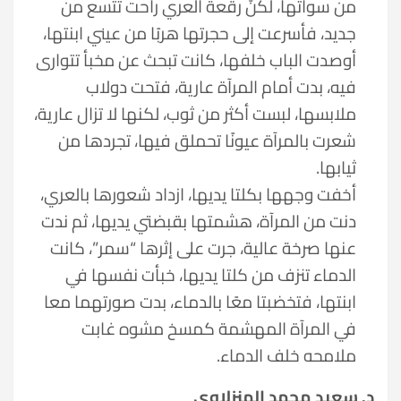
من سوأتها، لكنَّ رقعة العري راحت تتسع من
جديد، فأسرعت إلى حجرتها هربًا من عيني ابنتها،
أوصدت الباب خلفها، كانت تبحث عن مخبأ تتوارى
فيه، بدت أمام المرآة عارية، فتحت دولاب
ملابسها، لبست أكثر من ثوب، لكنها لا تزال عارية،
شعرت بالمرآة عيونًا تحملق فيها، تجردها من
ثيابها.
أخفت وجهها بكلتا يديها، ازداد شعورها بالعري،
دنت من المرآة، هشمتها بقبضتي يديها، ثم ندت
عنها صرخة عالية، جرت على إثرها “سمر”، كانت
الدماء تنزف من كلتا يديها، خبأت نفسها في
ابنتها، فتخضبتا معًا بالدماء، بدت صورتهما معا
في المرآة المهشمة كمسخ مشوه غابت
ملامحه خلف الدماء.
د. سعيد محمد المنزلاوي