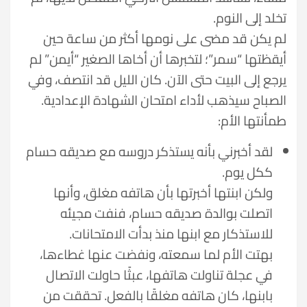
تخلد إلى النوم.
لم يكن قد مضى على نومها أكثر من ساعة حين
أيقظتها “سمر”؛ لتخبرها أن أخاها الصغير “أيمن” لم
يرجع إلى البيت حتى الآن. كان الليل قد انتصف، وفي
الصباح سيذهب لأداء امتحان الشهادة الإعدادية.
طمأنتها الأم:
لقد أخبرني بأنه يستذكر دروسه مع صديقه حسام
ككل يوم.
ولكن ابنتها أخبرتها بأن هاتفه مغلق، وأنها
اتصلت بوالدة صديقه حسام، فنفت مجيئه
للاستذكار مع ابنها منذ بدأت الامتحانات.
بهتت الأم لما سمعته، ونفضت عنها غطاءها،
في عجلة تناولت هاتفها، عبثًا حاولت الاتصال
بابنها، كان هاتفه مغلقًا بالفعل. تحققت من