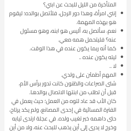
المتأخرة من الليل للبحث عن ابني؟
إنني امرأة، وهذا دور الرجل، فلأتصل بوالده؛ ليقوم
هو بهذه المهمة.
نعم، سأتصل به، أليس هو ابنه، وهو مسئول
عنه؟ فليتحمل همه معي.
كما أنه ربما يكون عنده في هذا الوقت.
ليته يكون عنده ..
لا ..
المهم أطمئن على ولدي.
شتى الصراعات والظنون كانت تدور برأس الأم،
قبل أن تطلب من ابنتها الاتصال بوالدها.
كان الأب قد عاد لتوه من العمل؛ حيث يعمل في
الفترة المسائية في إحدى المصانع، ولم يكد يرتاح،
حتى داهمه خبر تغيب ولده. في عجلة ارتدى ثيابه
وخرج لا يدري إلى أين يذهب للبحث عنه، ولا من أين