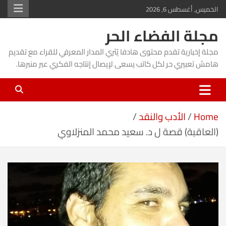
Ski
الخميس, أغسطس 6, 2026
t
مجلة الفضاء الحر
conten
مجلة إخبارية تقدم محتوى هادفا يُثري المدار المعرفي للقراء مع تقديم
هامش تعبيري حر لكل كاتب يسعى لإيصال إنتاجه الفكري عبر منبرها.
Home
الأدب والنقد
(العاقبة) قصة ل د. سعيد محمد المنزلاوي