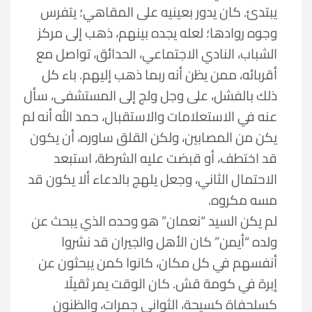
يبتدئ. كان يدور بعينيه على المقاهي؛ يتفرس
وجوه روادها؛ لعله يجده بينهم، ذهب إلى مركز
الشباب، النادي الاجتماعي، الحدائق، تواصل مع
أقربائه، ممن يظن أنه ربما ذهب إليهم. باء كل
ذلك بالفشل، على وجل ولج إلى المستشفى، سأل
عنه في الاستعلامات والاستقبال، حمد الله أنه لم
يكن من المصابين، ولكن القلق ساوره، أن يكون
قد اختطف، أو قبضت عليه الشرطة، استبعد
الاحتمال الثاني، وجعل يلهج بالدعاء ألا يكون قد
مسه مكروه.
لم يكن السيد “نعمان” هو وحده الذي يبحث عن
ولده “أيمن” كان الأهل والجيران قد نشروا
أنفسهم في كل مكان، كانوا كمن يبحثون عن
إبرة في كومة قش. كان الوقت يمر ثقيلًا
كسلحفاة كسيحة، الثواني جمرات، والظنون