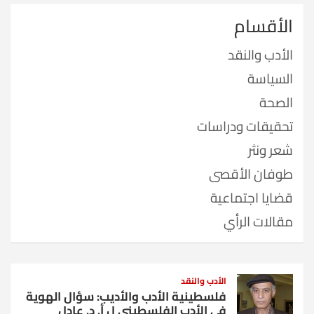
الأقسام
الأدب والنقد
السياسة
الصحة
تحقيقات ودراسات
شعر ونثر
طوفان الأقصى
قضايا اجتماعية
مقالات الرأي
الأدب والنقد
فلسطينية الأدب والأديب: سؤال الهوية
في الأدب الفلسطيني ل أ. د. عادل