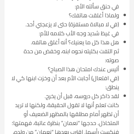
في حنق سألته الأم:
ولماذا أغلقت هاتفك؟
(في لا مبالاة مستفزة) حتى لا يزعجني أحد.
في غيظ شديد وجه الأب كلامه للأم:
هل هذا كل ما يعنيك؟ أنه أغلق هاتفه.
ثم التفت بكليته نحوه ابنه، وخفض من حدة
صوته:
أليس عندك امتحان هذا الصباح؟
(في افتعال) أجابت الأم بعد أن وخزت ابنها كي لا
ينطق:
لقد ذاكر كل دروسه، قبل أن يخرج.
كانت تعلم أنها لا تقول الحقيقة، ولكنها لا تريد
أن تظهر أمام مطلقها بالمظهر الضعيف أو
المتخاذل. حدجها “نعمان” بنظرة عاتبة، فهمتها؛
فنكست رأسها. اقترب بعدها “نعمان” من ولده،