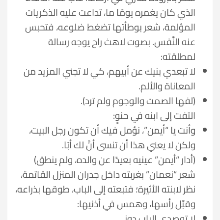
الذي كان يغمره يومًا ما، تداعت عليه الذكريات
المؤلمة، شعر بوطأتها تضغط ضلوعه، فتحبس
عنه النَّفَس. بصوت لاهث راح يوجه رسالة
لمطلقته:
لا تبعدي بنيك عن أبيهم، كي لا تجني المزيد من
المعاناة والألم.
(لفها الصمت والوجوم ولم ترد).
التفت إلى ابنه في حنوٍ:
وأنت يا “أيمن”، نؤمل فيك أن تكون رجل البيت،
ولكن لا يعني هذا أن تنسى أنَّ لك أبًا.
(أدار “أيمن” عينيه بعيدًا عن والده، ولم ينطق)
شعر “نعمان” بغربته داخل جدران المنزل القاتمة،
نظر لابنته الأثيرة؛ فتبعته إلى الباب، طوقها بذراعه،
وقبَّل رأسها، وهمس في أذنيها:
لا توصدي الباب دوني.