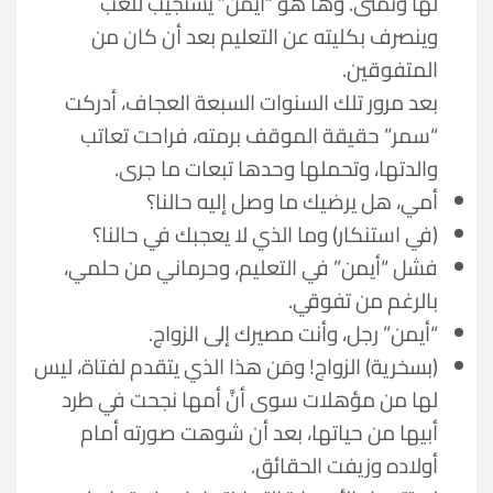
لها وتمنى. وها هو “أيمن” يستجيب للَّعب
وينصرف بكليته عن التعليم بعد أن كان من
المتفوقين.
بعد مرور تلك السنوات السبعة العجاف، أدركت
“سمر” حقيقة الموقف برمته، فراحت تعاتب
والدتها، وتحملها وحدها تبعات ما جرى.
أمي، هل يرضيك ما وصل إليه حالنا؟
(في استنكار) وما الذي لا يعجبك في حالنا؟
فشل “أيمن” في التعليم، وحرماني من حلمي،
بالرغم من تفوقي.
“أيمن” رجل، وأنت مصيرك إلى الزواج.
(بسخرية) الزواج! ومَن هذا الذي يتقدم لفتاة، ليس
لها من مؤهلات سوى أنَّ أمها نجحت في طرد
أبيها من حياتها، بعد أن شوهت صورته أمام
أولاده وزيفت الحقائق.