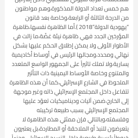
هم خمس تعداد الدولة المذكورة،وهم مواطنون
من الدرجة الثالثة أو الرابعة،وخاصة بعد قانون
“يهودية الدولة”2018 ).أما الظاهرة نفسها،ظاهرة
المؤرخين الجدد فهي ظاهرة نيئة غضّة،ما زالت في
الأطوار الأولى ولا يمكن إطلاق الحكم عليها بشكل
نهائي ومحدد،ومجالها الرئيس في أوساط أكاديمية
يسارية،ولا تملك تاثيراً على الجمهور الواسع المتعدد
والمتنوع وخاصة الأوساط اليمينية ذات التأثير
الملحوظ في الشارع الإسرائيلي،كما أن هذه الظاهرة
تتفاعل داخل المجتمع الإسرائيلي ذاته وغير موجهة
إلى الخارج،ضمن آليات وديناميكيات تعوّد عليها
المجتمع الإسرائيلي بسبب طبيعة تركيبته
وفلسفته،وبالتالي فإن ممثلي هذه الظاهرة لا
يتعرضون للنبذ أو الملاحقة أو المطاردة،بل يعتبرون
خيوطاً رئيسية طبيعية داخل النسيج الإسرائيلي وجزءاً