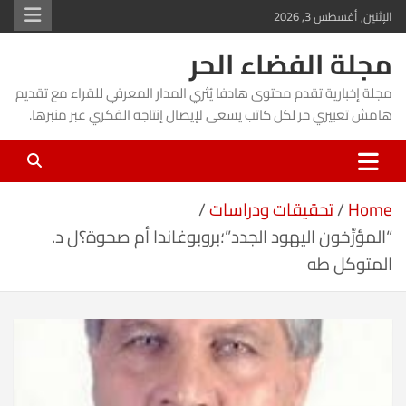
Ski
الإثنين, أغسطس 3, 2026
t
مجلة الفضاء الحر
conten
مجلة إخبارية تقدم محتوى هادفا يُثري المدار المعرفي للقراء مع تقديم
هامش تعبيري حر لكل كاتب يسعى لإيصال إنتاجه الفكري عبر منبرها.
Home
تحقيقات ودراسات
“المؤرِّخون اليهود الجدد”؛بروبوغاندا أم صحوة؟ل د.
المتوكل طه