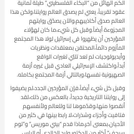
الكم الهائل من “البكاء الفلسطيني” طيلة ثمانية
عقود تقريباً، يعني لم يصدق العالم روايتنا،ولكن هذا
العالم صدق أكاذيبهم،والآن يصدّق روايتهم
المجزوءة أيضاً.وقبل كل شيء،ما كان لهؤلاء
المؤرخين أن يظهروا في إسرائيل لولا هذا المجتمع
المأزوم دائماً،المحتقن بمعتقدات ونظريات
وأيديولوجيات لم تعد تلبّي تغيرات الواقع
أبداً،واكتشف الإسرائيلي العادي قبل غيره أزمة
الصهيونية نفسها،وبالتالي أزمة المجتمع بكامله.
وقبل كل شيء أيضاً،فإن المؤرخين الجدد،لم يضيفوا
إلى روايتنا التاريخية جديداً، بالعكس من ذلك،لقد
أنقصوا منها،وقدّموها لنا وللعالم ولأنفسهم
فتافيت وأجزاء وشذرات،لا رابط بينها في كثير من
الأحيان،بمعنى آخر،ماذا قدم “بيني موريس” و”توم
سيجف” أكثر من الدكتور وليد الخالدي أو إلياس