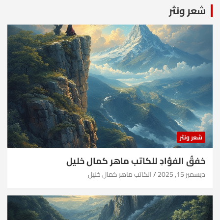
شعر ونثر
شعر ونثر
خفقُ الفؤادِ للكاتب ماهر كمال خليل
ديسمبر 15, 2025
الكاتب ماهر كمال خليل