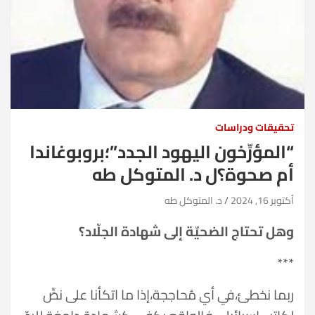
تحقيقات ودراسات
“المؤرِّخون اليهود الجدد”؛بروبوغاندا
أم صحوة؟ل د. المتوكل طه
أكتوبر 16, 2024
د. المتوكل طه
وهل تحتاج الضحيّة إلى شهادة الجلّاد؟
***
ربما نخطئ،في أي مُحاججة،إذا ما اتكأنا على نصٍّ