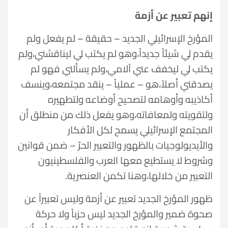
إنهم تعبير عن أزمة
المؤرخ الإسرائيلي الجديد – حقيقة – لم يفعل ولم
يقدم لي شيئاً جديداً،وهو لم يكتب لي ليناقشني،ولم
يكتب لي ليخفف عني آلامي،ولم يسألني فهو لم
يصدقني أصلاً،هو – عملياً – ينقد مجتمعه،وينسف
أكاذيبه وأوهامه لتصحيح أوضاعه ولتطهيره
ولتقويته ولمعافاته،وهو يفعل ذلك من منطلق أن
المجتمع الإسرائيلي يسمح لكل الأفكار
والأيديولوجيات بالظهور والتعبير الحرّ – ضمن قوانين
وشروط لا يستطيع معها العرب والفلسطينيون
التعبير من خلالها،وهنا تكمن العنصرية.
ظهور المؤرخ الجديد تعبير عن أزمة وليس تعبيراً عن
صحوة ضمير والمؤرخ الجديد ليس حزباً ولا حركة