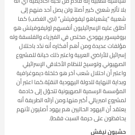
سياسية شعبية إنه قادم من نخبة أكاديمية أي أنه
بلا تأثير شعبي كبير أصلاً ولن يصل أحد منهم إلى
شعبية “يشعياهو ليفوفيتش” (نبي الغضب) كما
أطلق عليه الإسرائيليون أنفسهم (وليفوفيتش هو
بروفيسور يهودي مختص في الفيزياء والفلسفة وله
مؤلفات عديدة ومن أهم أفكاره أنه ندّد باحتلال
إسرائيل للأراضي العربية واعتبر ذلك خيانة للمشروع
الصهيوني وتوسيخ للنظام الأخلاقي الإسرائيلي
واعتبر أن احتلال شعب آخر هو خلخلة ديموغرافية
وبداية النهاية للدولة اليهودية النقيّة.كما اعتبر أن
المؤسسة الرسمية الصهيونية تتحوّل إلى خادمة
لمشروع امبريالي أكبر منها.ومن آرائه الطريفة أنه
يعتقد أن اليهود الحاليين هم يهود أصليون لأنهم
يحافظون على حرمة السبت فقط).
حشبون نيفش