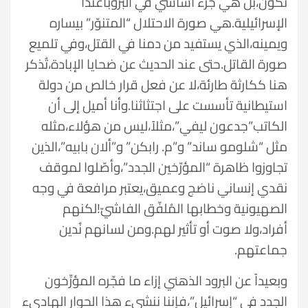
تكون،بل هي جزء أساسي في البروباغندا
الإسرائيلية.هي صورة الاحتلال “المتنوّر” بيساره
ويمينه،الذي يستفيد من دمنا في القتل،وفي تلميع
صورة القاتل.حتى عند الحديث عن ضحايا الإبادة،تُذكر
هنا ككارثة طارئة،لا عن فعل قرار خالص من دولة
استيطانية تأسست على اجتثاثنا.وأنا أميل إلى أن
الكاتب”جدعون ليفي”،مثلاً،ليس من هؤلاء،مثله
مثل “شلومو ساند” و”م. رابكن” و”ألان بابيه”،الذين
تجاوزوا ظاهرة “المؤرّخين الجدد”،وأصّلوا لموقف
نقدي إنساني ناضج وعميق،يعتبر مرافعة في وجه
الصهيونية وخطابها المُلفّق الفاشيّ!لكنهم
أفراد،ولا صوت أو تأثير لهم.ومن لسانهم نُدين
جماعتهم.
وبعيداً عن البرود الذهني إزاء ما فجّره المؤرِّخون
الجدد في “إسرائيل”،فإننا ننشىء هذا الحوار الهادىء