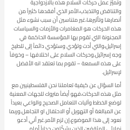
وتميّز عمل حركات السلام هذه بالازدواجية
والتناقض والتذبذب،الأمر الذي أفقدها كثيراً من
أنصارها وتأثيرها،غير متناسين أن سبب نشوء مثل
هذه الحركات هو المغامرات والأزمات والسياسات
المجنونة التي تقوم بها المؤسسة الحاكمة في
إسرائيل،والتي أدت وتؤدي وستؤدي دائماً إلى تلطيخ
وجه إسرائيل.وحركات السلام على اختلافها – وخوفاً
على هذه السمعة – تقوم بما تعتقد انه الأفضل
لإسرائيل.
أما السؤال عن كيفية تعاملنا نحن الفلسطينيين مع
مثل هذه الحركات،فهو أيضاً متروك للجهات المعنية
لوضع الخطط وآليات التعامل الصحيح والواعي بعيداً
عن المبالغة أو التهويل أو الاحتفال او التجاهل.وربما
نعود إلى هذا الموضوع،إن لزم الأمر.غير أني أدعو
زملائي المثقفين الذين يشكّلون جداراً أمام