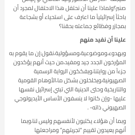
صنبر؟ولماذا علينا أن نحتفل هذا الاحتفال لمجرد أن
باحثاً إسرائيلياً ما اعترف على استحياء أو بشجاعة
بمجازر وفظائع جماعته بحقنا؟
علينا أن نفيد منهم
وبهدوء،وموضوعية،ومسؤولية،نقول:إن ما يقوم به
المؤرخون الجدد جيد ومفيد،من حيث أنهم يؤكدون
جزءاً من روايتنا،ويفككون الرواية الرسمية
الصهيونية،ويخلخلون بشكل ما،الأوهام القومية
والتاريخية وحتى الدينية التي تبني إسرائيل نفسها
عليها -وإن كانوا لا ينسفون الأساس الأيديولوجي
الصهيوني ذاته- .
وبما أن هؤلاء يكتبون لأنفسهم وليس لنا،وبما
أنهم يعيدون تقييم “تجربتهم” ومراجعتها