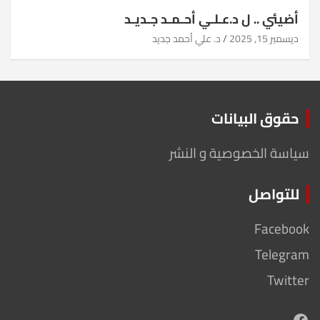
أضيئي .. ل د.عـلـي أحـمـد جـديـد
ديسمبر 15, 2025
د. علي أحمد جديد
حقوق البيانات
سياسة الخصوصية و النشر
للتواصل
Facebook
Telegram
Twitter
Facebook