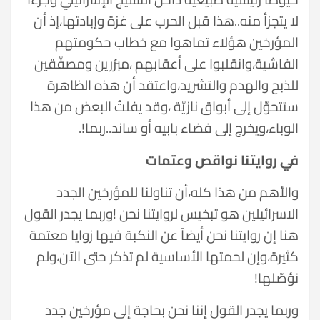
لا يتجزأ منه..هذا قبل الحرب على غزة وإبادتها،إذ أن
المؤرخين هؤلاء تماهوا مع خطاب حكومتهم
الفاشية،وانقلبوا على أعقابهم ،مبرّرين ومصفّقين
للذبح والهدم والتشريد،واعتقد أن هذه الظاهرة
ستتحوّل إلى أبواق نازيّة ،وقد يفلتُ البعض من هذا
الوباء،ويخرج إلى فضاء بابيه أو ساند..ربما!.
في روايتنا نواقص وعتمات
والأهم من هذا كله،أن تناولنا للمؤرخين الجدد
الاسرائيلين هو تبخيس لروايتنا نحن !وربما يجدر القول
هنا إن روايتنا نحن أيضاً عن النكبة فيها زوايا معتمة
كثيرة،وإن لحمتها الأساسية لم تذكر حتى الآن،ولم
نؤصّلها!
وربما يجدر القول إننا نحن بحاجة إلى مؤرخين جدد