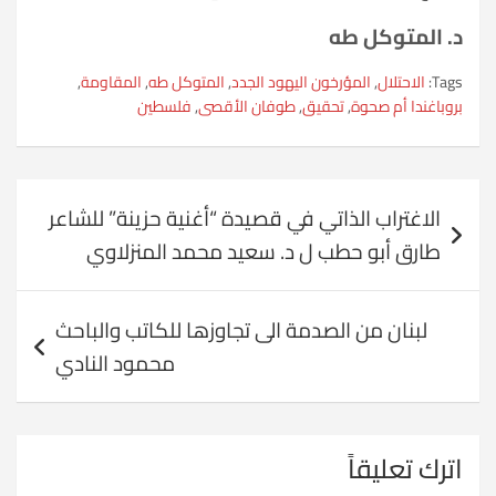
د. المتوكل طه
Tags:
الاحتلال
,
المؤرخون اليهود الجدد
,
المتوكل طه
,
المقاومة
,
بروباغندا أم صحوة
,
تحقيق
,
طوفان الأقصى
,
فلسطين
تصفّح
الاغتراب الذاتي في قصيدة “أغنية حزينة” للشاعر
المقالات
طارق أبو حطب ل د. سعيد محمد المنزلاوي
لبنان من الصدمة الى تجاوزها للكاتب والباحث
محمود النادي
اترك تعليقاً