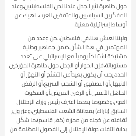
حول ظاهرة تثير الجدل عندنا نحن الفلسطينيين،وعند
المفكّرين السياسيين والمثقفين العرب،ناهيك عن
أوساط إسرائيلية معنية.
ولإننا نعيش هنا،في فلسطين،نحن وعدد من
المهتمين في هذا الشأن،ضمن جماهير وطنية
مشتبكة اشتباكاً يومياً مع الإسرائيلي على تعدد
مستوياتة،فإن الحوار أو الجدل حول ظاهرة المؤرخين
الجدد،يجب أن يكون بعيداًعن التشنّج أو التهوّر أو
الانبهار،أو التصفيق أو الشجب السريع،أو الرفض
الجاهل الأعمى،أو الرضى المريض،أو السكوت
الغبي،وخصوصاً بعدما اعترف رئيس وزراء الإحتلال
السابق (باراك) بمعاناة الشعب الفلسطيني،وعبّر وزير
ثقافته عن خجله من مجزرة (كفر قاسم)،ما شكّل
بداية التفات دولة الإحتلال إلى الفصول المظلمة من