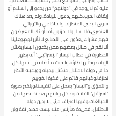
لكاتب إسرائيلي،فالواقع يكفي كشهادة دامغة للردّ
عليه.ثم لا يوجد في “دولتهم” مَن يدعو إلى السلام أو
إيقاف الحرب.كلهم يدعون للإبادة..ولم يعد هناك
سوى اليمين المتطرّف والحاخامي والتوراتي
العنصري،فلا يسار ولا يحزنون.أما أولئك المعترضون
فهم عشرات يعدّون على الأصابع لا تأثير لهم،وعلينا
ألا نقع في حبائل بعضهم ممن يدّعون اليسارية،لأن
الخطورة في خطاب اليسار “الإسرائيلي” أنه يظهر
الإبادة وكأنها طارئة،وليست متأصّلة في بُنيتها.كل
ما في دولة الاحتلال متكتّل بيمينه وويمينه الأكثر
تطرّفا،وكيانهم قائم على فكرة الغوييم
والتفوّق،و”اليسار” يعمل على تنفيسنا،ويلمّع صورة
“اسرائيل” القاتلة،ويجمّل روايتهم بعد تخليصها من
المبالغات،وفيها اعتراف جزئي،لا يدين دولة
الاحتلال..فجريدة هآرتس،مثلا،ليست مصدر ثقة ولن