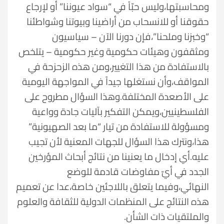
ومحاسبتها،وليس حبّاً في “سواد عيوننا” أو لإرجاع
حقوقنا أو للانسحاب من أراضينا وبيوتنا وشواطئنا
“وخبزنا وملحنا”،فإن دورنا الآن – سياسيون
ومثقفون وهيئات حكومية وغير حكومية – يتلخص
بالاستفادة من هذا التغيير،ومن هذه الزحزحة في
المواقف،وأن نستغلها جيداً في المواجهة اليومية
على الأصعدة المختلفة.وهذا السؤال مطروح على
الفلسطينيين،ويمكن التفكير بآليات جادة وواعية
ومسؤولة للاستفادة من تيار “ما بعد الصهيونية”
هذا،ونترك هذا السؤال للجهات المعنية لأن تجيب
عليه.أي إدخال ما يعنينا من نتائج أبحاث المؤرخين
الجدد في أيّ مفاوضات قادمة للوضع
النهائي،وفيما يتعلق باللاجئين خاصة،عدا عن تعميم
هذه النتائج على المنظمات الدولية للثقافة والعلوم
والملتقيات ذات الشأن.