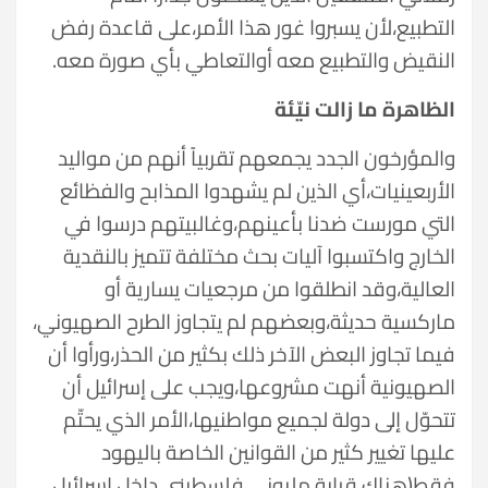
التطبيع،لأن يسبروا غور هذا الأمر،على قاعدة رفض
النقيض والتطبيع معه أوالتعاطي بأي صورة معه.
الظاهرة ما زالت نيّئة
والمؤرخون الجدد يجمعهم تقربياً أنهم من مواليد
الأربعينيات،أي الذين لم يشهدوا المذابح والفظائع
التي مورست ضدنا بأعينهم،وغالبيتهم درسوا في
الخارج واكتسبوا آليات بحث مختلفة تتميز بالنقدية
العالية،وقد انطلقوا من مرجعيات يسارية أو
ماركسية حديثة،وبعضهم لم يتجاوز الطرح الصهيوني،
فيما تجاوز البعض الآخر ذلك بكثير من الحذر،ورأوا أن
الصهيونية أنهت مشروعها،ويجب على إسرائيل أن
تتحوّل إلى دولة لجميع مواطنيها،الأمر الذي يحتّم
عليها تغيير كثير من القوانين الخاصة باليهود
فقط(هناك قرابة مليوني فلسطيني داخل إسرائيل