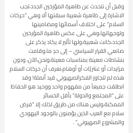
وقبل أن نتحدث عن ظاهرة المؤرخين الجدد،تجب
الاشارة إلى ظاهرة شعبية سبقتها ألا وهي “حركات
السلام” على اختلاف أسمائها ومضامينها
وتوجهاتها،وهي على عكس ظاهرة المؤرخين
الجدد،كانت شعبية،ولها تأثير لا يكاد يذكر على
صانعي القرار السياسي – إلى حدٍ ما،وقامت
بنشاطات معينة بمناسبات معينة،ونحن،الآن، ودون
مزايدات أو عنتريّات أو أوهام،نعرف أن حركات السلام
هذه لم تتجاوز الفكرالصهيوني قيد أنملة! وقد
انطلقت جميعاً من مفهوم واحد ووحيد هو الحفاظ
على “المجتمع والدولة” بأقل الخسائر
الممكنة،وليس هناك من طريق لذلك إلا “فرض
سلام مع العرب الذين يؤمنون بالوجود اليهودي
والمشروع الصهيوني” .