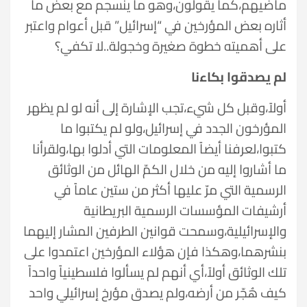
ماضيهم،كما يقولون،وهو ما ينسجم مع بعض ما
أثاره بعض المؤرخين في “إسرائيل” قبل أعوام واعتبر
على أهميته خطوة صغيرة وخجولة..لا تكفي؟
لم يصدقوا بكاءنا
أولاً،وقبل كل شيء،تجب الإشارة إلى أنه لو لم يظهر
المؤرخون الجدد في إسرائيل،ولو لم يكتبوا ما
كتبوا،لعرفنا أيضاً المعلومات التي أدلوا بها،ولقرأنا
ما أشاروا إليه من خلال الكمّ الهائل من الوثائق
الرسمية التي مرّ عليها أكثر من ستين عاماً في
أرشيفات المؤسسات الرسمية البريطانية
والإسرائيلية،وسمحت قوانين الطرفين المشار إليهما
بنشرهما،وهكذا فإن هؤلاء المؤرخين اعتمدوا على
تلك الوثائق أولاً،أي أنهم لم يسألوا فلسطينياً واحداً
كيف هُجّر من أرضه،ولم يصدق مؤرخ إسرائيلي واحد