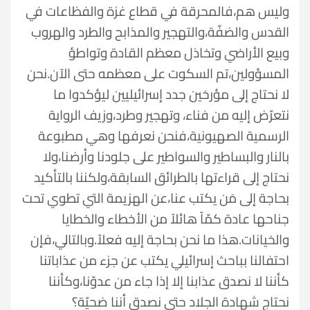
وليس هم،فالمحرقة في قطاع غزة والفظاعات في
القدس والضفّة،والتهجير والمذابح والطرد والهروب
وبيع الأراضي وتخاذل معظم القادة وتواطؤ
المسؤولين،تم السكوت على معظمه حتى الآن.نحن
لا نحتاج إلى مؤرخين جدد إسرائيليين ليؤكدوا ما
نتعرّض إليه من فناء، وتهجير وطرد،وزيف الرواية
الرسمية الصهيونية،فنحن نعرفها وهي مطبوعة
بالنار والبساطير والسواطير على جلودنا وأرضنا،ولا
نحتاج إلى قراءتها بالطرائق السابقة،ولكننا بالتأكيد
بحاجة إلى مَن يكتب عنا،عن الهزيمة التي تطوي تحت
جناحها عادة كمّاً هائلاً من الأخطاء والخطايا
والخيانات.هذا ما نحن بحاجة إليه فعلاً.وبالتالي،فإن
احتفالنا بباحث إسرائيلي يكتب عن جزء من عذاباتنا
كأننا لا نصدق عذابنا إلا إذا جاء من عدوّنا،وكأننا
نحتاج شهادة الجلاد حتى نصدق أننا ضحيّة؟