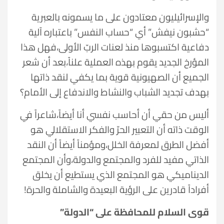
والإسرائيليون معتادون على ما يسمونه بالعبرية
“حشبون نيفش” أي “حساب النفس” باعتباره آلية
دفاعية اكتسبوها منذ لعنات الربّ الأولى،فهل هذا
المؤرخ الجديد يقوم بهذه العملية علناً،بعد أن شعر
الجميع أن الصهيونية قوية بما يكفي لنقد ذاتها
بهدف تجديد الشباب والنشاط والاندفاع إلى الأمام؟
أليس من حقي أن أحاسب نفسي أنا أيضاً،شاعراً في
الوقت ذاته أن التعبير الحرّ والفكر الاستقلالي هو
أفضل الطرق لمعرفة الخلل،ومؤمناً أيضاً أن النقد
الذاتي مفيد للفرد والمجتمع والدولة،وأن المجتمع
الديناميكي هو المجتمع الذي يستطيع أن يخلق
أفراداً قادرين على الرؤية البعيدة والشاملة والحرة!
قوى السلام للمحافظة على “الدولة”