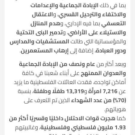
بما في ذلك
الإبادة الجماعية والإعدامات
والاختفاء والترحيل القسري
، و
الاعتقال
التعسفي
بما فيه الإداري، و
هدم المنازل
والاستيلاء على الأراضي
، و
تدمير البنى التحتية
والمؤسساتية التي طالت
المستشفيات والمدارس
ودور العبادة
، إضافة إلى
إرهاب المستعمرين
.
وبعد أكثر من
عام ونصف من الإبادة الجماعية
والعدوان الممنهج
على أبناء شعبنا في كافة
أماكن تواجده، فقدت العائلات الفلسطينية ما يزيد
عن
7,216 امرأة
و
13,319 طفلًا وطفلة
، بنسبة
(70%) من عدد الشهداء
الذين تم التعرف على
هوياتهم.
كما
هجرت قوات الاحتلال داخليًا وقسريًا أكثر من
1.93 مليون فلسطيني وفلسطينية
، وغالبيتهم