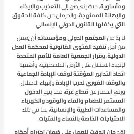
ومأساوية
، حيث يتعرضن إلى
التعذيب والإيذاء
والإهانة الممنهجة
، والحرمان من
كافة الحقوق
التي يكفلها القانون الدولي الإنساني
.
لا بدّ من
المجتمع الدولي ومؤسساته
أن يعمل
من أجل
تنفيذ الفتوى القانونية لمحكمة العدل
الدولية
، و
قرار الجمعية العامة للأمم المتحدة
لإنهاء الاحتلال على الأرض الفلسطينية، وأهمية
اتخاذ التدابير المؤقتة لوقف الإبادة الجماعية
و
الوقف الفوري لحرب الإبادة
وإنهاء الاحتلال
ورفع الحصار عن
قطاع غزة
، مما يتيح
الدخول
المستمر للطعام والماء والوقود والكهرباء
والمساعدات الطبية والإنسانية
، بما في ذلك
الاحتياجات الخاصة بالنساء والفتيات
.
لقد
حان الوقت للعمل على ضمان احترام أحكام