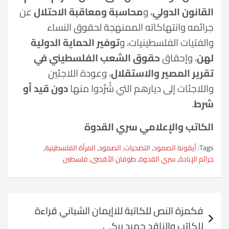
القانون الدولي
، و
محاسبة ومعاقبة الاحتلال
عن
جرائمه وانتهاكاته الممنهجة لحقوق النساء
والفتيات الفلسطينيات، و
توفير الحماية الدولية
لهن
، وإحقاق
حقوق الشعب الفلسطيني في
تقرير المصير والاستقلال
، وعودة اللاجئين
واللاجئات إلى ديارهم التي شُرِّدوا منها
دون قيد أو
شرط
.
الكاتب والإعلامي سري القدوة
Tags:
أيقونة الصمود
,
التضحيات
,
الصمود
,
المرأة الفلسطينية
,
جرائم الإبادة
,
سري القدوة
,
طوفان الأقصى
,
فلسطين
تصفّح
فكمزة النص للكاتبة للاإيمان الشباني قراءة
المقالات
للكاتب والناقد حميد بركي