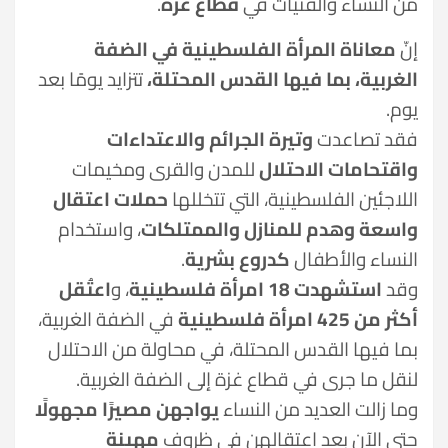
من النساء والفتيات في
قطاع غزة
.
إنّ
معاناة المرأة الفلسطينية في الضفة
الغربية، بما فيها القدس المحتلة،
تتزايد يومًا بعد
يوم.
فقد تصاعدت
وتيرة الجرائم والاعتداءات
واقتحامات الاحتلال
للمدن والقرى ومخيمات
اللاجئين الفلسطينية، التي تتخللها
حملات اعتقال
واسعة وهدم للمنازل والممتلكات
، واستخدام
النساء والأطفال
كدروع بشرية
.
وقد
استشهدت 18 امرأة فلسطينية
، و
اعتُقل
أكثر من 425 امرأة فلسطينية
في الضفة الغربية،
بما فيها القدس المحتلة، في محاولة من الاحتلال
لنقل ما جرى في قطاع غزة إلى الضفة الغربية.
وما زالت العديد من النساء
يواجهن مصيرًا مجهولًا
حتى الآن بعد اعتقالهن في ظروف
مهينة