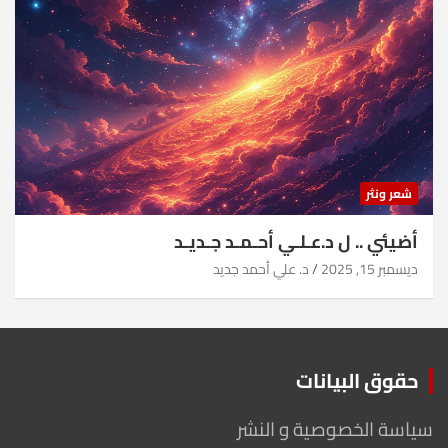
شعر ونثر
أضيئي .. ل د.عـلـي أحـمـد جـديـد
ديسمبر 15, 2025
د. علي أحمد جديد
حقوق البيانات
سياسة الخصوصية و النشر