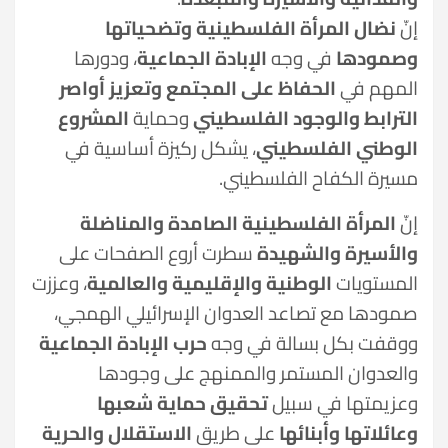
إنّ
نضال المرأة الفلسطينية وتضحياتها
وصمودها
في وجه
الإبادة الجماعية
، ودورها
المهم في
الحفاظ على المجتمع وتعزيز أواصر
الترابط والوجود الفلسطيني
وحماية
المشروع
الوطني الفلسطيني
، يشكل ركيزة أساسية في
مسيرة الكفاح الفلسطيني.
إنّ
المرأة الفلسطينية الصامدة والمناضلة
والأسيرة والشهيدة
سطرت أروع الصفحات على
المستويات
الوطنية والإقليمية والعالمية
، وعززت
صمودها مع تصاعد العدوان الإسرائيلي الهمجي،
ووقفت بكل بسالة في وجه
حرب الإبادة الجماعية
والعدوان المستمر والممنهج على وجودها
وعزيمتها في سبيل
تحقيق حماية شعبها
وعائلاتها وأبنائها
على طريق
الاستقلال والحرية