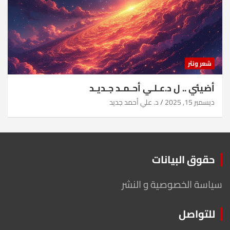
شعر ونثر
أضيئي .. ل د.عـلـي أحـمـد جـديـد
ديسمبر 15, 2025
د. علي أحمد جديد
حقوق البيانات
سياسة الخصوصية و النشر
للتواصل