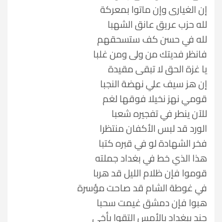
إن الغيارى وإن ماتوا بمعركة
لله حزب عريق عانق الشهبا
لله في حسن كف ستسحقهم
فانظر فديتك من ولى ومن غلبا
يا غزة الحق لا تبقى مقيدة
إن هز سيف علي نهضة النجبا
قومي نهز نخيلا فوقها لغم
للآن ينطر في تفجيره شعبا
الورد قد لبس الأكفان منتظرا
فخر الشهادة لو في قبره كتبا
هذا الذي خط في بغداد جملته
قوموا فإن ظلام الليل قد هربا
في غوطة الشام قد صاحت مؤسرة
هبوا فإن دمشق غيمت سحبا
جند ببغداد بالأمس التقوا بأخي