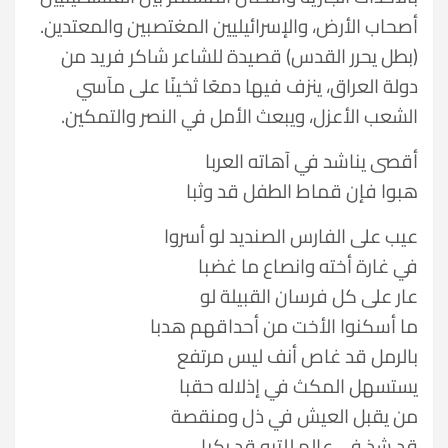
أصحاب الأرض، والإسرائيليين المغتصبين والمعتدين.
(بطل يحرر القدس) قصيدة للشاعر شاكر فريد من
دولة العراق، ينزف فيها دمعًا ثخينًا على مآسي
الشعب الأعزل، ويبعث الأمل في النصر والتمكين.
أقصى يناشد في آهاته العربا
هبوا فإن قماط الطفل قد وثبا
عيب على الفارس الصنديد لو أسروا
في غارة أخته وانصاع ما غضبا
عار على كل فرسان القبيلة لو
ما أسكنوا الأخت من أحداقهم هدبا
بالرمل قد غاص أنف ليس مرتفع
يستسهل المكث في إذلاله حقبا
من يقبل العيش في ذل ومنقصة
قد شذ في عالم للتيه قد ركبا