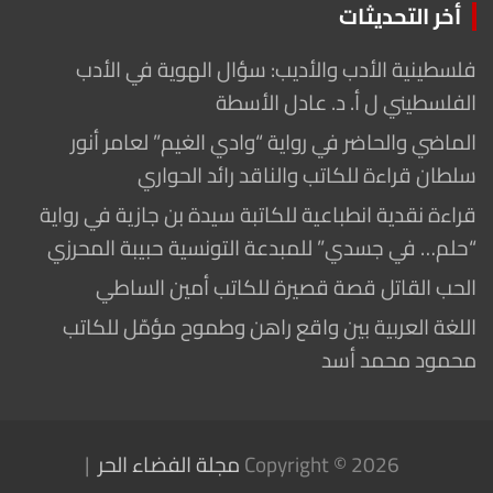
أخر التحديثات
فلسطينية الأدب والأديب: سؤال الهوية في الأدب
الفلسطيني ل أ. د. عادل الأسطة
الماضي والحاضر في رواية “وادي الغيم” لعامر أنور
سلطان قراءة للكاتب والناقد رائد الحواري
قراءة نقدية انطباعية للكاتبة سيدة بن جازية في رواية
“حلم… في جسدي” للمبدعة التونسية حبيبة المحرزي
الحب القاتل قصة قصيرة للكاتب أمين الساطي
اللغة العربية بين واقع راهن وطموح مؤمّل للكاتب
محمود محمد أسد
Copyright © 2026
مجلة الفضاء الحر