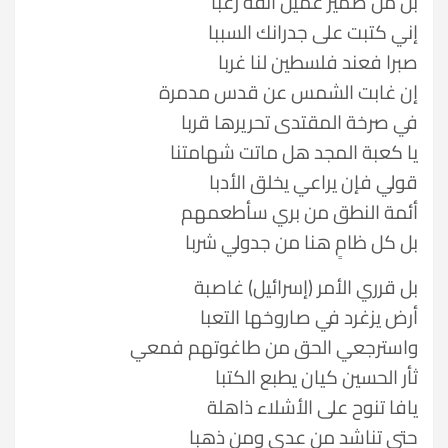
بل من ضمير عميل أنفه رغبا
إني كتبت على جدرانك السببا
صبرا فعند فلسطين لنا غربا
إن غابت الشمس عن قدس مدمرة
في صرخة المقتدى تحريرها قربا
يا كعبة المجد هل ماتت شهامتنا
قولي فإن يراعي يخلق الأدبا
أئمة النطق من بري سأطعمهم
بل كل ظامٍ هنا من جدولي شربا
بل قرري الأمر (إسرائيل) غاصبة
أرض يزغرد في صاروخها التعبا
واسترجعي الحق من طاغوتهم فمعي
ثأر الحسين كيان يطبع الكتبا
يافا تنوح على الأشلاء ذاهلة
حتى تناشد من عدى ومن ذهبا