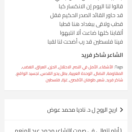
قالوا لنا اليوم إن الانكسار كبا
قد حاور القائد الصدر الحكيم فقل
قطب ولاقى ببغداد هنا قطبا
ألقابنا كلها ضاعت ألا انتبهوا
فينا فلسطين قد رب أضحت لنا لقبا
الشاعر شاكر فريد
Tags:
الأشقاء
,
الأمل في النصر
,
الاحتلال
,
الحزن
,
العراق
,
الغضب
,
المقاومة
,
النضال
,
الوحدة العربية
,
بطل يحرر القدس
,
تجسيد الواقع
,
شاكر فريد
,
شعر
,
طوفان الأقصى
,
غزة
,
فلسطين
تصفّح
اريج الروح ل د. ناديا محمد عوض
المقالات
( أيام تتوالى في صمت )للشاعر محمد عبد المنعم