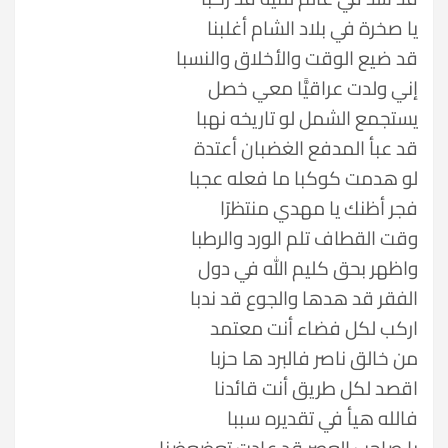
يا صخرة في بلاد الشام أغلبنا
قد ضيع الوقت والأخلاق والنسبا
إني ولدت عراقيًّا معي خصل
يستجمع الشمل لو تاريخه نهبا
قد عبأ المدفع الغضبان أعتدة
لو هدمت كوكبا ما فعله عجبا
فجر أظنك يا مهدي منتظرًا
وقت القطاف تلم الورد والرطبا
واظهر بحق كليم الله في دول
الفقر قد هدها والجوع قد ندبا
اركب لكل فضاء أنت معتمد
من خالق ناصر فالبرد ها حزبا
اقصد لكل طريق أنت قائدنا
فالله هيأ في تقديره سببا
يا صاحب العصر قد عادت تعضعضنا