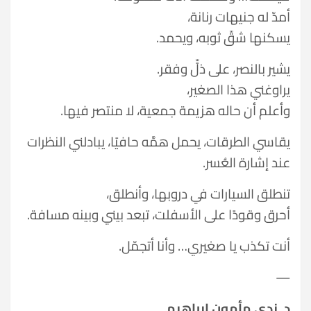
أمدّ له جنيهات رنانة،
يسكنها شقّ ثوبه، ويحمد.
يشير بالنصر، على ذلٍّ وفقر.
يراوغني هذا الصغير،
وأعلم أن حاله هزيمة جمعية، لا منتصر فيها.
يقاسي الطرقات، يحمل همَّه حافيًا، يبادلني النظرات
عند إشارة العُسر.
تنطلق السيارات في دروبها، وأنطلق،
أحرق وقودًا على الأسفلت، تبعد بيني وبينه مسافة.
أنت تكذب يا صغيري… وأنا أتجمّل.
—
د. ندى مأمون إبراهيم