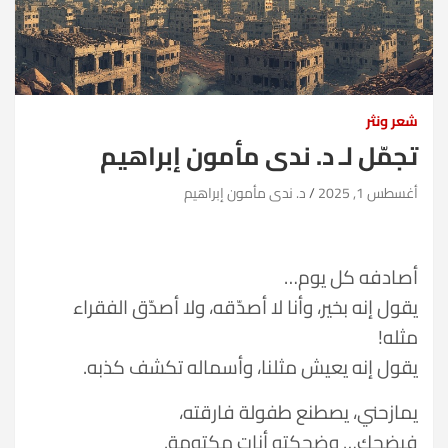
شعر ونثر
تجمّل لـ د. ندى مأمون إبراهيم
أغسطس 1, 2025
د. ندى مأمون إبراهيم
أصادفه كل يوم…
يقول إنه بخير، وأنا لا أصدّقه، ولا أصدّق الفقراء
مثله!
يقول إنه يعيش مثلنا، وأسماله تكشف كذبه.
يمازحني، يصطنع طفولة فارقته،
فيضحك… وضحكته أنات مكتومة.