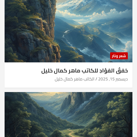
شعر ونثر
خفقُ الفؤادِ للكاتب ماهر كمال خليل
ديسمبر 15, 2025
الكاتب ماهر كمال خليل