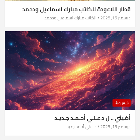
قطار اللاعودة للكاتب مبارك اسماعيل ودحمد
ديسمبر 15, 2025
الكاتب مبارك اسماعيل ودحمد
شعر ونثر
أضيئي .. ل د.عـلـي أحـمـد جـديـد
ديسمبر 15, 2025
د. علي أحمد جديد