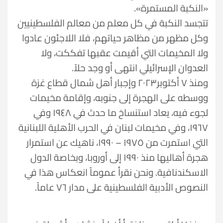
«النكبة المستمرة».
تتجسد النكبة في كل معلم من معالم الفلسطينيين
وكل مظهر من مظاهر حياتهم، فلا اللاجئون عادوا
ولا المخيمات التي أقيمت عقبها تفككت، ولا
العدوان الإسرائيلي انتهى أو وجد حلاً.
ومنذ ٧ أكتوبر٢٠٢٣ وإجبار أهل شمال قطاع غزة
ووسطه على الهجرة إلى جنوبه، وإقامة مخيمات
لجوء فيه، يعاد استنساخ ما حدث في ١٩٤٨ وفي
١٩٦٧، وفي مخيمات لبنان في الحرب الأهلية اللبنانية
التي استمرت من ١٩٧٥ – ١٩٩٠، ناهيك عن استمرار
هجرة أهاليها منذ ١٩٩٠ إلى أوروبا، وبخاصة الدول
الاسكندنافية. ونحن نقرأ عموماً انعكاس هذا في
النصوص الأدبية الفلسطينية على مدار ٧٦ عاماً.