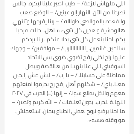
اللي ملهاش لازمة/ – طيب اصبر علينا لبكره. جالس
تطردنا من الآن. النهار إلو عينين/ – الوضع صعب
والقعده بالموااصي طوااله / – ربنا يفرجها وتنتهي
هالوحشية وبعدين كل شيء ساهل.. حللت مرحبا
بكم. احنا بنعمل كل شي بدلا عنكم.. ربنا يردكم
سالمين غانمين. يااااااااااارب/ – موافقين/ – وجهك
عليها راح نخلي رفح تضوي ضوي بس الاتحاد
السوفيتي اللي عنا ينهينا من هالقصة ويبطل
مماطلة على حسابنا../ – يا رب/ – ليش مش رايحين
معنا. باي/ – شكلهم أهل رفح رح يحزموا امتعتهم
معهم والكل يطلع سوا./ – إنها (ء) الحرب في ٢٠٢٧
النهاية للحرب. بدون تعليقات / – الله كريم وتصير/ –
ما احنا برضو نروح نعطي انطباع بيجنن. تستعجلش.
مو وقته هسه».