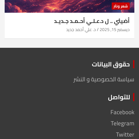
شعر ونثر
أضيئي .. ل د.عـلـي أحـمـد جـديـد
ديسمبر 15, 2025
د. علي أحمد جديد
حقوق البيانات
سياسة الخصوصية و النشر
للتواصل
Facebook
Telegram
Twitter