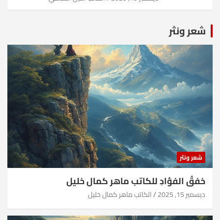
شعر ونثر
شعر ونثر
خفقُ الفؤادِ للكاتب ماهر كمال خليل
ديسمبر 15, 2025
الكاتب ماهر كمال خليل