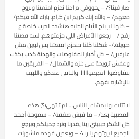
صار فينا؟/ – يخووفي م احنا نحزم امتعتنا ونروح
معهم/ – والله إنك كريم ابن كرام. بارك الله فيكم/
– كلها ابر بنج الأيام الجايه هتشدد الحرب خاصة ع
رفح / – رجعوا الأغراض اللي حزمتوهم. لسه قصتنا
طويلة./- شكلنا كلنا حنحزم امتعتنا بس لوين مش
عارفين/ – كل أخبار المفاوضات والهدنة كذب بكذب
ومفش ترويحة على غزة والشمال/ – الفريقين ما
بتفاوضوا. افهموااااا. والباقي عندكو واللبيب
بالإشارة يفهم.
لا تتلاعبوا بمشاعر الناس… لم تنتهي(؟) هذه
المصيبة بعد/ – ما فيش صفقة/ – سموحة أحمد
كل الشكر حبيبتي ربنا يقدرنا ونرد جميلكم ويرجع
الجميع لبيوتهم يا رب/ – وبعدين فهذه منشورات