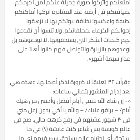
أمتعتكم واتركوا صورة جميلة عنكم لمن أكرمكم
بضيافتكم في أرضه، عند المغادرة اتركوا أماكنكم
نظيفة واعكسوا نظافة بيوتكم بها لا تزهقوا
إخوانكم الكرماء بمخلفاتكم. ولا تنسوا أن تقدموا
لهم كلمات الشكر التي يستحقونها. لا تودعوهم بل
اوعدوهم بالزيارة والتواصل فهم كانوا أهلاً على
مدار سبعة أشهر».
وقرأت ٣٢ تعليقاً لا ضرورة لذكر أصحابها، وهذه هي
بعد إدراج المنشور بثماني ساعات:
«- إن شاء الله نلتقي أيام أفضل وأحسن من هيك
أيام/ – برافو عليك/ – والله يا أخي بدون زعل مني.
في ٣ شهور عشتهم في رفح كرهت حالي. صح في
عالم كويسة بس شاعر كنت عايشة (؟) في ما
يستحق أي احترام عالم بستحق يسير فيهم زي ما