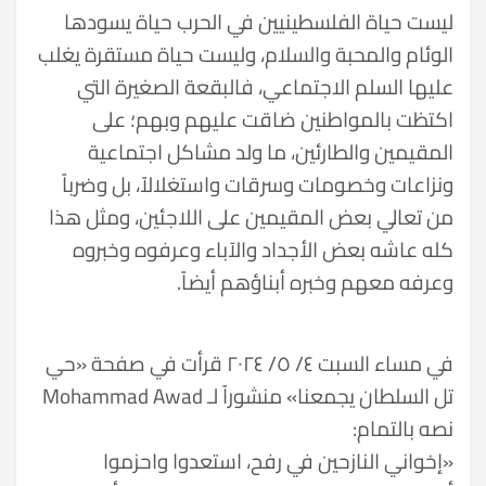
ليست حياة الفلسطينيين في الحرب حياة يسودها
الوئام والمحبة والسلام، وليست حياة مستقرة يغلب
عليها السلم الاجتماعي، فالبقعة الصغيرة التي
اكتظت بالمواطنين ضاقت عليهم وبهم؛ على
المقيمين والطارئين، ما ولد مشاكل اجتماعية
ونزاعات وخصومات وسرقات واستغلالاً، بل وضرباً
من تعالي بعض المقيمين على اللاجئين، ومثل هذا
كله عاشه بعض الأجداد والآباء وعرفوه وخبروه
وعرفه معهم وخبره أبناؤهم أيضاً.
في مساء السبت ٤/ ٥/ ٢٠٢٤ قرأت في صفحة «حي
تل السلطان يجمعنا» منشوراً لـ Mohammad Awad
نصه بالتمام:
«إخواني النازحين في رفح، استعدوا واحزموا