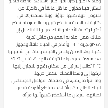
ومنذ ٧ أكتوبر صرنا نقرأ أخباراً ونشاهد أشرطة فيديو
تستثير فينا مخزون ما ظل عالقاً في ذاكرتنا من
نصوص أدبية كتبها أدباؤنا، وبتنا نستحضرها في
كتاباتنا، فالحدث يستحضر شبيهه والصورة تستحضر
أختها وتجربة الأجداد والآباء يمر بها الأبناء، بل إن
هناك، ممن امتد به العمر، من عاش تجربة
١٩٤٨وتجربة ٢٠٢٣ وأقام في الخيام طفلاً وعجوزاً
كهلاً، وهناك من ولد في الخيمة ومات في شبيهتها
بعد سبعة عقود، ولما تتوقف الهجرة، فالآن ٦/ ٥/
٢٠٢٤ تطلب إسرائيل من سكان رفح واللاجئين إليها
تركها إلى وسط القطاع، لتكمل حربها.
وأنا أقرأ ما يكتب، في صفحات التواصل الاجتماعي
لأبناء قطاع غزة، وأشاهد مقاطع أشرطة فيديو
لحياتهم، سرعان ما أستحضر شبيهاً لها قرأته.