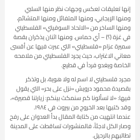
إنها تعليقات تعكس وجهات نظر منها السلبي
ومنها الإيجابي، ومنها المتفائل ومنها المتشائم،
ومنها الساخر من «الاتحاد السوفيتي» الفلسطيني
في غزة (؟) – أي حماس. ومنها اثنان يذكران بقصة
سميرة عزام «فلسطيني» التي عبرت فيها عن أقسى
معاني الاغتراب، حيث يجرد الفلسطيني من ملامحه
الخاصة ويغدو فرداً في قطيع.
مجرد فلسطيني لا اسم له ولا هوية، بل وتذكر
بقصيدة محمود درويش «نزل على بحر» التي يقول
فيها: «لا تسألونا كم سنمكث بينكم: زيارتنا قصيرة»،
وقد كتبها بعد الخروج من بيروت في ١٩٨٤.
عندما انتهيت من كتابة المقال بدأ العدوان على رفح
وصار الكل لاجئاً، فالمنشورات تساقطت على المدينة
تطالبهم بالرحيل.