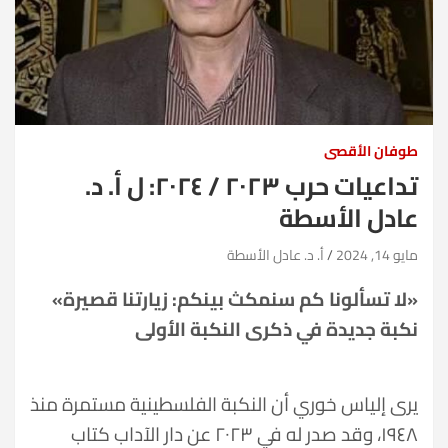
طوفان الأقصى
تداعيات حرب ٢٠٢٣ / ٢٠٢٤: ل أ. د.
عادل الأسطة
مايو 14, 2024
أ. د. عادل الأسطة
«لا تسألونا كم سنمكث بينكم: زيارتنا قصيرة»
نكبة جديدة في ذكرى النكبة الأولى
يرى إلياس خوري أن النكبة الفلسطينية مستمرة منذ
١٩٤٨، وقد صدر له في ٢٠٢٣ عن دار الآداب كتاب