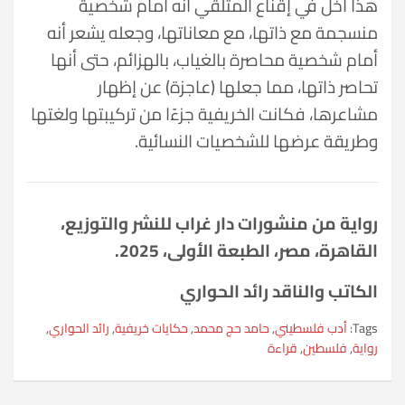
هذا أخلّ في إقناع المتلقي أنه أمام شخصية
منسجمة مع ذاتها، مع معاناتها، وجعله يشعر أنه
أمام شخصية محاصرة بالغياب، بالهزائم، حتى أنها
تحاصر ذاتها، مما جعلها (عاجزة) عن إظهار
مشاعرها، فكانت الخريفية جزءًا من تركيبتها ولغتها
وطريقة عرضها للشخصيات النسائية.
رواية من منشورات دار غراب للنشر والتوزيع،
القاهرة، مصر، الطبعة الأولى، 2025.
الكاتب والناقد رائد الحواري
Tags:
أدب فلسطيني
,
حامد حج محمد
,
حكايات خريفية
,
رائد الحواري
,
رواية
,
فلسطين
,
قراءة