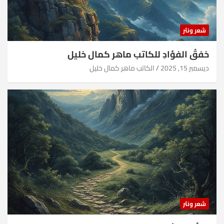
شعر ونثر
خفقُ الفؤادِ للكاتب ماهر كمال خليل
ديسمبر 15, 2025
الكاتب ماهر كمال خليل
شعر ونثر