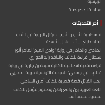
الرئيسية
سياسة الخصوصية
أخر التحديثات
فلسطينية الأدب والأديب: سؤال الهوية في الأدب
الفلسطيني ل أ. د. عادل الأسطة
الماضي والحاضر في رواية “وادي الغيم” لعامر أنور
سلطان قراءة للكاتب والناقد رائد الحواري
قراءة نقدية انطباعية للكاتبة سيدة بن جازية في رواية
“حلم… في جسدي” للمبدعة التونسية حبيبة المحرزي
الحب القاتل قصة قصيرة للكاتب أمين الساطي
اللغة العربية بين واقع راهن وطموح مؤمّل للكاتب
محمود محمد أسد