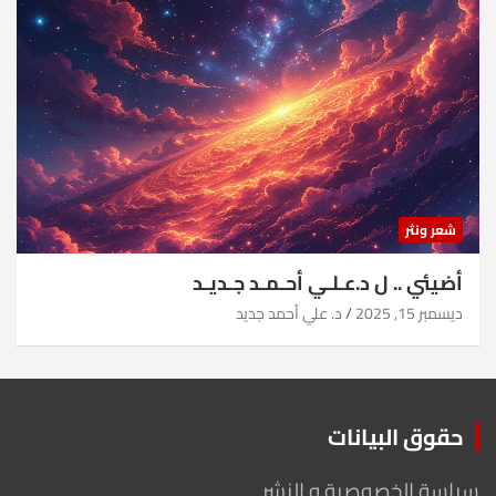
شعر ونثر
أضيئي .. ل د.عـلـي أحـمـد جـديـد
ديسمبر 15, 2025
د. علي أحمد جديد
حقوق البيانات
سياسة الخصوصية و النشر