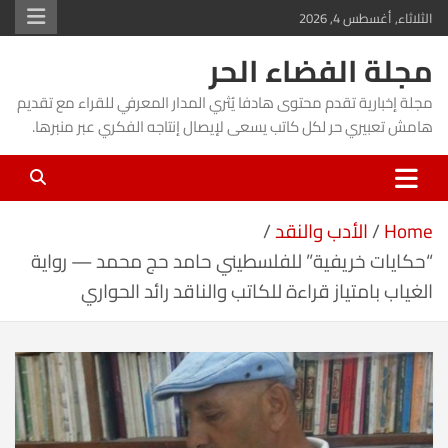
Ski
الثلاثاء, أغسطس 4, 2026
t
مجلة الفضاء الحر
conten
مجلة إخبارية تقدم محتوى هادفا يُثري المدار المعرفي للقراء مع تقديم
هامش تعبيري حر لكل كاتب يسعى لإيصال إنتاجه الفكري عبر منبرها.
Home
الأدب والنقد
“حكايات خريفية” للفلسطيني حامد حج محمد — رواية
الغياب بامتياز قراءة للكاتب والناقد رائد الحواري