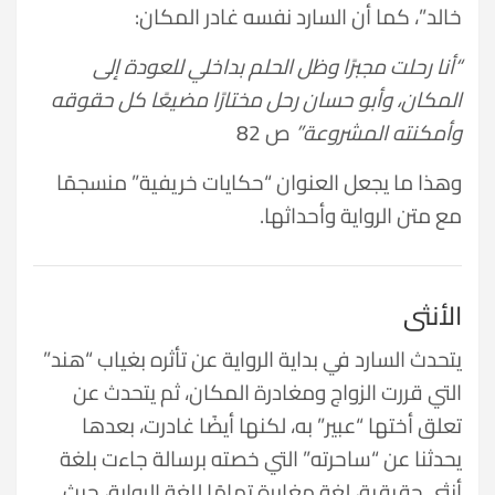
خالد”، كما أن السارد نفسه غادر المكان:
“أنا رحلت مجبرًا وظل الحلم بداخلي للعودة إلى
المكان، وأبو حسان رحل مختارًا مضيعًا كل حقوقه
وأمكنته المشروعة”
ص 82
وهذا ما يجعل العنوان “حكايات خريفية” منسجمًا
مع متن الرواية وأحداثها.
الأنثى
يتحدث السارد في بداية الرواية عن تأثره بغياب “هند”
التي قررت الزواج ومغادرة المكان، ثم يتحدث عن
تعلق أختها “عبير” به، لكنها أيضًا غادرت، بعدها
يحدثنا عن “ساحرته” التي خصته برسالة جاءت بلغة
أنثى حقيقية، لغة مغايرة تمامًا للغة الرواية، حيث