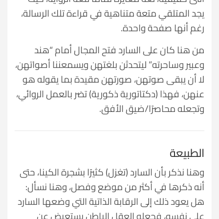
يجد المتلقي متعة متناهية في قراءة تلك الرسالة،
رغم أنها صفحة واحدة.
من هنا كان على السارد فتح المجال أمام “هند
وعبير وساحرته” ليتحدثن بلغتهن ويسمعننا أصواتهن،
لا أن يبقى صوتهن، صورتهن مقيدة بما يقوله هو
عنهن، فهذا (دكتاتورية ذكورية) تضر بالعمل الروائي،
وتجعله محاصرًا/ضيق الأفق.
الطبيعة
وهنا نذكر بأن السارد (تغزل) كثيرًا بشجرة الكينا، حتى
أنه ذكرها في أكثر من موضع وفصل، وهنا نسأل:
هل يعود ذلك إلى الرقابة الذاتية التي وضعها السارد
على نفسه، فجعله العقل الباطن يستعيض عن