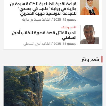
قراءة نقدية انطباعية للكاتبة سيدة بن
جازية في رواية “حلم… في جسدي”
للمبدعة التونسية حبيبة المحرزي
ديسمبر 15, 2025
الكاتبة سيدة بن جازية
الأدب والنقد
الحب القاتل قصة قصيرة للكاتب أمين
الساطي
ديسمبر 15, 2025
الكاتب أمين الساطي
شعر ونثر