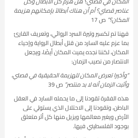
المكان في قصتي؟ هل هزم كل الأبطال وكل
عناصر قصتي؟ أم أن هناك أبطالاً بإمكانهم هزيمة
المكان؟”
ص 17
فهنا تم تكسير وتيرة السرد الروائي، وتعريف القارئ
بما عزم عليه السارد من قتل أبطال الرواية وإحياء
المكان، لكننا نجده يميت المكان أيضًا، ويجعل
الانتصار من نصيب الزمان:
“وأخيرا تعرض المكان للهزيمة الحقيقية في قصتي،
وأثبت الزمان أنه لا بد منتصر”
ص 39
هذه الفقرة تقودنا إلى ما يحمله السارد في العقل
الباطن، وتقودنا إلى الاحتلال الذي يستولي على
الأرض ويغير معالمها ويزيل منها كل أثر متعلق
بوجود الفلسطيني فيها.