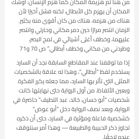
من هنا تم هزيمة المكان كما هزم الإنسان: أوشك
المكان أن يهزم كل الأبطال، لكنه فشل أخيرًا لأن
هناك من هزمه، هناك من كان أقوى منه بكثير.
الزمان انتصر مرارًا حين دمر مكاني وحارتي وانتصر
عليهما، وخطف أغلى أشيائي في لمح البصر،
وطردني من مكاني وخطف أبطالي” ص 70 و71
إذا ما توقفنا عند المقاطع السابقة نجد أن السارد
يستخدم لفظ “أبطالي”، وهذا له علاقة بالشخصيات
المثلى التي تأثر بها السارد، مما جعله يكرر الفكرة
وبعين الألفاظ. من أول الرواية حتى نهايتها كانت
شخصيات “أبو حسان، خالد، عبد اللطيف” حاضرة في
الرواية، وبعد نصف الرواية دخل “أبو عوض”
كشخصية فاعلة ومؤثرة في السارد، حتى أن ذكره
تجاوز ذكر الحبيبة والطبيعة — وهذا أمر سنتوقف
عنده لاحقًا.