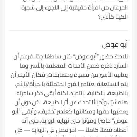
الحرمان من امرأة حقيقية إلى اللجوء إلى شجرة
الكينا كأنثى؟
أبو عوض
نلاحظ حضور “أبو عوض” كان ساطعًا جدًا، فرغم أن
السارد ذكره ضمن الأحداث المتعلقة بالأسر، وما
يعانيه الأسير من قسوة ومضايقات، فكان الأجدر أن
يتم الاستعانة بعناصر الفرح المتمثلة بالمرأة/بالأم،
بالطبيعة، بالكتابة، بالتمرد، لكنه أبقى ذكر ساحرته
هامشيًا، وأحيانًا تحدث عن أثر الطبيعة، لكن دون أن
يعطيها حقها ومكانتها كعنصر تخفيف، وأبقى “أبو
عوض” حاضرًا ومؤثرًا حتى نهاية الرواية، حتى أنه
أعطاه فصلاً كاملاً — آخر فصل في الرواية — كل