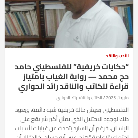
الأدب والنقد
“حكايات خريفية” للفلسطيني حامد
حج محمد — رواية الغياب بامتياز
قراءة للكاتب والناقد رائد الحواري
مايو 1, 2025
الكاتب والناقد رائد الحواري
الفلسطيني يعيش حالة خريفية شبه دائمة، ويعود
ذلك لوجود الاحتلال الذي يمثل أكبر شر يقع على
الإنسان، فرغم أن السارد يتحدث عن غيابات لأسباب
اجتماعية/عادية “هند، عبير، أبو حسان، خالد” إلا أن