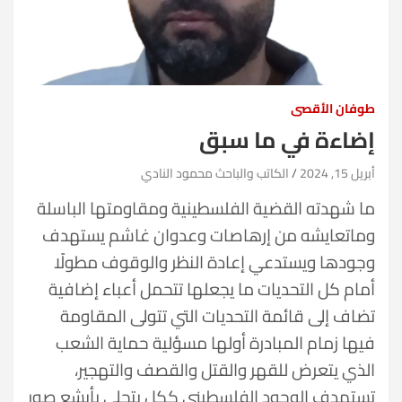
طوفان الأقصى
إضاءة في ما سبق
أبريل 15, 2024
الكاتب والباحث محمود النادي
ما شهدته القضية الفلسطينية ومقاومتها الباسلة
وماتعايشه من إرهاصات وعدوان غاشم يستهدف
وجودها ويستدعي إعادة النظر والوقوف مطولًا
أمام كل التحديات ما يجعلها تتحمل أعباء إضافية
تضاف إلى قائمة التحديات التي تتولى المقاومة
فيها زمام المبادرة أولها مسؤلية حماية الشعب
الذي يتعرض للقهر والقتل والقصف والتهجير،
تستهدف الوجود الفلسطيني ككل يتجلى بأبشع صور