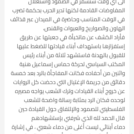
الى أي وقت ستسمر في الصمود واستغلال
المفاوضات القادمة لكنها تدير الحرب بحكمة تضرب
في الوقت المناسب وحاضرة في الميدان عبر قذائف
الهاون والصواريخ والعبوات والقنص،
فأراد الكشف عن ماتخبأة في جعبتها عن طريق
إستفزازها باستهداف أبناء قيادتها للضغط عليها
للقبول بالهدنة فاستشهد ثلاثة من أبناء رئيس
المكتب السياسي لحركة حماس إسماعيل هنية
واثنين من أحفاده فكانت المفاجأة بالرد بعد خمسة
دقائق من جريمة الإغتيال التي دحضت كل الروايات
عن خروج أبناء القيادات وترك الشعب يواجه مصيره
لوحده فكان الرد بمثابة رسالة واضحة للشعب
الفلسطيني للصمود والإلتفاق حول القيادة حين
قال الحمد لله الذي شرفني بإستشهادهم
دماء أبنائي ليست أغلى من دماء شعبي ، في إشارة