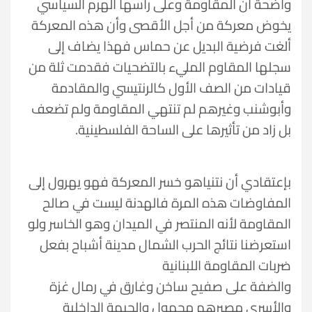
واضحة أن المقاومة وعلى رأسها الهرم السياسي
يخوض معركة من أجل الأقصى وأن هذه المعركة
ألغت فرضية البديل عن حماس فهذا يضاف إلى
سجلها المقاوم المليء بالتضحيات فقدمت ثلة من
قيادات من الصف الأول كالرنتيسي والمقادمة
وأبوشنب وغيرهم لم تنتهي المقاومة ولم تضعف
بل زاد من تأثيرها على الساحة الفلسطينية.
بإعتقادي أن نتنياهو خسر المعركة فهو يهرول إلى
المفاوضات هذه المرة فالهدنة ليست في صالح
المقاومة لأنه المنتصر في الميدان وهو الخاسر ولو
استعرضنا نتائج الحرب الشمال مدينة أشباح بفعل
ضربات المقاومة اللبنانية
والضفة على صفيح ساخن وغارق في رمال غزة
والأسرى مصيرهم مجهول والجبهة الداخلية