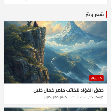
شعر ونثر
شعر ونثر
خفقُ الفؤادِ للكاتب ماهر كمال خليل
ديسمبر 15, 2025
الكاتب ماهر كمال خليل