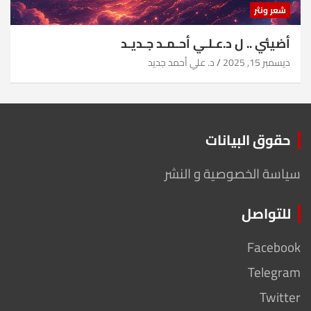
شعر ونثر
أضيئي .. ل د.عـلـي أحـمـد جـديـد
ديسمبر 15, 2025
د. علي أحمد جديد
حقوق البيانات
سياسة الخصوصية و النشر
للتواصل
Facebook
Telegram
Twitter