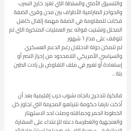
والتنسيق الأمني والسلطة التي تغرد خارج السرب
والحواجز المترامية الأطراف بين مدن وقرى الضفة
فكانت للمقاومة في الضفة مهمة إثقال كاهل
المحتل وتشتيت قواته عبر العمليات المتكررة التي لم
تتوقف على مدار ٦ شهور
لم تتمكن دولة الاحتلال رغم الدعم العسكري
والسياسي الأمريكي اللامحدود من إحراز النصر أو
إستعادة أو تغيير في ملف التفاوض بل زادت الطين
بلة ..
فالكرة تتدحرج باتجاه نشوب حرب إقليمية بعد أن
أذكت نارها حكومة نتنياهو المجرمة التي تجاوز كل
الخطوط الحمر وحماقته وصلت لحد الاستهتار
والعنجهية والغطرسة دعته للإعتداء على السفارة
الإيرانية في سورية التي راح ضحيتها إستشهادقائد