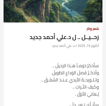
شعر ونثر
رَحــيــل .. ل د.علي أحمد جديد
أكتوبر 15, 2025
د. علي أحمد جديد
سأذكرُ دَومـاً هـٰذا الرَحيلْ ..
وأذكـرُ فَصلَ الوَداعِ الطَويلْ
وتَـلـويحـةَ الأيدي عِـنـدَ الشَفَـقْ ..
وكَيفَ التُـرابُ ..
يُـعاني الأرَقْ .
سأنـأىٰ بَـعيــداً ..