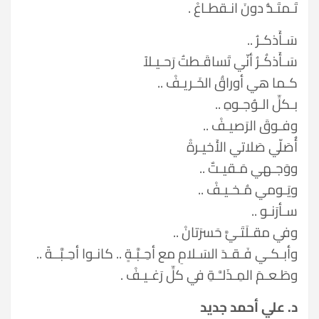
تَـمتَـدُّ دونَ انـقطـاعْ .
سَـأَذكـرُ ..
سَـأَذكُـرُ أنّي تَساقَـطتُ رَحـيـلاً
كـما هي أوراقُ الخَـريـفْ ..
بـكلِّ الـوُجـوهِ ..
وفـوقَ الرَصيـفْ ..
أُصَلّي صَلاتي الأَخيـرةْ
ووَجـهي مَـقيـتٌ ..
ويَـومي مُـخـيـفْ ..
سـأرَنـو ..
وفي مقـلَتَـيَّ حَسرَتانْ ..
وأبـكـي فَـقـدَ السَـلامِ مع أحِـبَّـةٍ .. كانـوا أحِـبَّــةً ..
وطَـعـمَ المِـذَلـَّـةِ في كلِّ رَغـيـفْ .
د. علي أحمد جديد