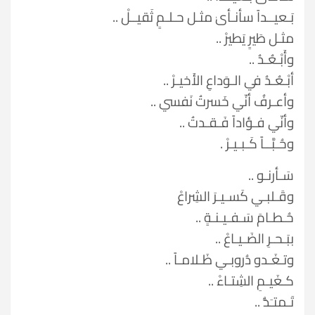
بَـعيــداً سأنـأىٰ مثـل حـلـمٍ ثَقيــلْ ..
مثـل طَيرٍ يَطيرْ ..
وأَبْـعُـدُ ..
أبْـعُـدُ في الـوَداعِ الأَخيـرْ ..
وأعـرفُ أنّي خَسرتُ نَفسي ..
وأنّي فـؤاداً فَـقـدتُ ..
وحُـبَّــاً كَـبـيـرْ .
سَـأرنـو ..
وقَـلبـي كَسـيـرَ الشِراعْ
حُـطـامَ سَـفـيـنـةٍ ..
ببَـحـرِ الضَـيـاعْ ..
وتـغَـدو دُروبـي ظَـلامـاً ..
كـغَيـمِ الشِتـاءْ ..
تَـمتـَدُّ ..