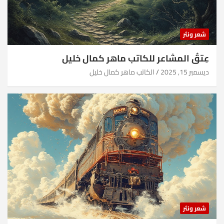
شعر ونثر
عِتقُ المشاعر للكاتب ماهر كمال خليل
ديسمبر 15, 2025
الكاتب ماهر كمال خليل
شعر ونثر