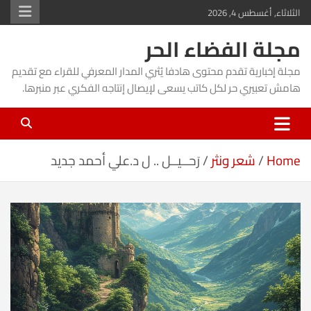
Ski
الثلاثاء, أغسطس 4, 2026
t
مجلة الفضاء الحر
conten
مجلة إخبارية تقدم محتوى هادفا يُثري المدار المعرفي للقراء مع تقديم
هامش تعبيري حر لكل كاتب يسعى لإيصال إنتاجه الفكري عبر منبرها.
Home
شعر ونثر
رَحــيــل .. ل د.علي أحمد جديد