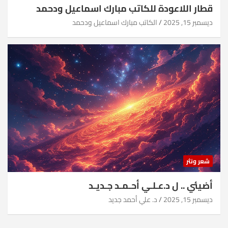
قطار اللاعودة للكاتب مبارك اسماعيل ودحمد
ديسمبر 15, 2025
الكاتب مبارك اسماعيل ودحمد
شعر ونثر
أضيئي .. ل د.عـلـي أحـمـد جـديـد
ديسمبر 15, 2025
د. علي أحمد جديد