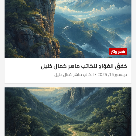
شعر ونثر
خفقُ الفؤادِ للكاتب ماهر كمال خليل
ديسمبر 15, 2025
الكاتب ماهر كمال خليل