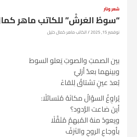
شعر ونثر
“سوطُ العَرشْ” للكاتب ماهر كما
نوفمبر 15, 2025
الكاتب ماهر كمال خليل
بين الصمتِ والصوتِ يَعلو السوط
وبينهما بعدٌ أزليٌ
بُعدَ عينٍ تشتاقُ لِلقاءْ
يُراوِغُ السؤالُ مكانَهُ مُتسائلًا:
أينَ ضاعت الرُّدود؟
ويعودُ منهُ المُبهمُ مُثقَّلًا
بأوجاعِ الروحِ والنَزفْ