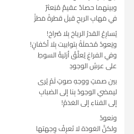
وبينهما حصادٌ عقيمٌ مُبَعثرٌ
في مَهابِ الريحِ قبلَ قطرةْ مَطرْْ
يُسارِعُ القدرُ الرياحَ بِلا صُراخ!
ويَعودُ مُحَملَةً بِتوابيت بِلا أكفانٍ!
وفي الفراغِ يُعلَّقُ أزليةُ السوطِ
على عرشِ الوجودِ
بين صمتٍ ووجهِ صوتٍ لَمْ يُرى
ليمضي الوجودُ بِنا إلى الضبابِ
إلى الفناءِ إلى العَدَمْ!
ونعودُ
ولكنَّ العَودَة لا تَعرِفُ وِجهتها