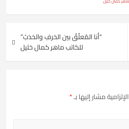
اهر كمال خليل
“أنا المُعلّقُ بين الحَرفِ والحَدَثِ”
للكاتب ماهر كمال خليل
إلزامية مشار إليها بـ
*