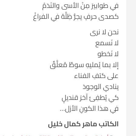
في طوابيرَ مِنْ الأسى والنَدَمْ
كصدى حرفٍ يجرُّ ظِلَّهُ في الفراغْ
نحن لا نرى
لا نَسمع
لا نَخطو
إلا بما يُمليهِ سوطٌ مُعلَّقٌ
على كتفِ الفناء
ينادي الوجودَ
كي يُطفِئ آخرَ قنديلٍ
في هذا الكونِ الأزل…
الكاتب ماهر كمال خليل