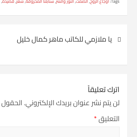
Tags:
أوجاع الروح
,
الصمت
,
النور والشر
,
سنابلنا المحروقة
,
شعر
,
قصيدة
,
م
تصفّح
يا ملازمي للكاتب ماهر كمال خليل
المقالات
اترك تعليقاً
لن يتم نشر عنوان بريدك الإلكتروني.
الحقول ال
التعليق
*