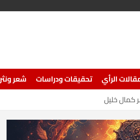
قالات الرأي
تحقيقات ودراسات
شعر ونثر
ر كمال خليل