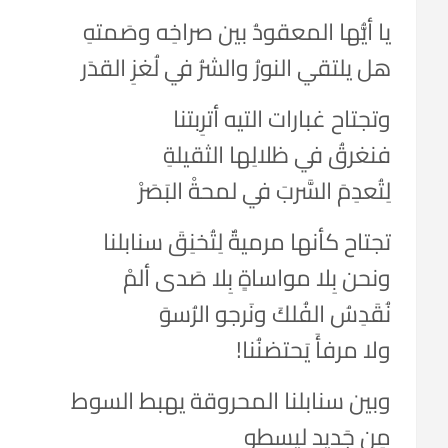
يا أيُّها المعقودُ بين صراخِه وصَمتهِ
هل يلتقي النورُ والشرُ في لُغزِ القدَر
وتجتاح غبارات التيه أترِبتنا
فنغرقُ في ظلالِها الثقيلةِ
لِتُعدِمَ السَّربَ في لمحةْ البَصَرْ
تجتاح كأنها مرميةٌ لِتُخنِقَ سنابلنا
ونحن بِلا مواساةٍ بِلا صَدى ألمْ
نُقَدِسُ الفُلكَ ونَرجو الرُسوَ
ولا مرفأَ يَحتضنُنا!
وبين سنابلنا المحروقة يهبط السوط
مِن جَديد ليسطو