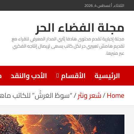
Ski
الثلاثاء, أغسطس 4, 2026
t
مجلة الفضاء الحر
conten
مجلة إخبارية تقدم محتوى هادفا يُثري المدار المعرفي للقراء مع
تقديم هامش تعبيري حر لكل كاتب يسعى لإيصال إنتاجه الفكري
عبر منبرها.
الرئيسية
الأقسام
الأدب والنقد
م
Home
شعر ونثر
“سوطُ العَرشْ” للكاتب ماه