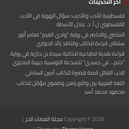
أخر التحديثات
فلسطينية الأدب والأديب: سؤال الهوية في الأدب
الفلسطيني ل أ. د. عادل الأسطة
الماضي والحاضر في رواية “وادي الغيم” لعامر أنور
سلطان قراءة للكاتب والناقد رائد الحواري
قراءة نقدية انطباعية للكاتبة سيدة بن جازية في رواية
“حلم… في جسدي” للمبدعة التونسية حبيبة المحرزي
الحب القاتل قصة قصيرة للكاتب أمين الساطي
اللغة العربية بين واقع راهن وطموح مؤمّل للكاتب
محمود محمد أسد
Copyright © 2026
مجلة الفضاء الحر
Theme by:
Theme Horse