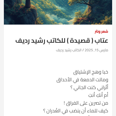
شعر ونثر
عتاب ( قصيدة ) للكاتب رشيد رديف
مارس 15, 2025
الكاتب رشيد رديف
خبا وهج الإشتياق
وماتت الدمعة في الأحداق
أتُرانِي كنت الجاني ؟
أم أنكِ أنتِ
من تصرين على الفراق !
كيف للماء أن ينضب في الغُدران ؟