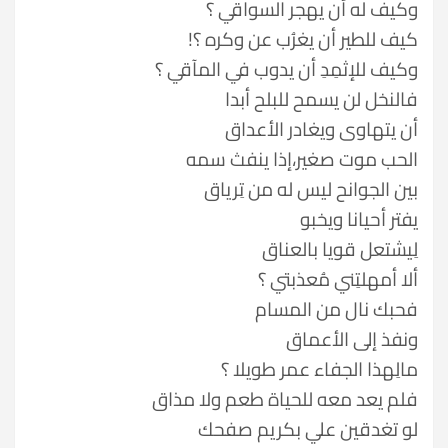
وكيف له أن يهجر السواقي ؟
كيف للطير أن يغرُب عن وكره ؟!
وكيف للإثمِدِ أن يدوب في المآقي ؟
فالنخل لن يسمح للبلح أبدا
أن يتهاوى ويغادر الأعداق
الحب موت صغير،إذا ينفث سمه
بين الجوانح ليس له من تِرياق
يفتر أحيانا ويخبو
لِيشتعل قويا بالعناق
ألا أمهلتِني مُعذبتي ؟
فحبك نال من المسام
ونفذ إلى الأعماق
مالِهذا الجفاء عمر طويلا ؟
فلم يعد معه للحياة طعم ولا مذاق
لو تغدقين علي بكريم صفحك