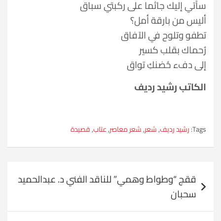
سآتي إليك جاثما على ركبتي سباق
أليس من بارقة أمل؟
تطفو وتلوح في الآفاق
رُحماك بقلب كسير
إلى دفء حُضنكِ تواق
الكاتب رشيد رديف
Tags:
رشيد رديف
,
شعر
,
شعر معاصر
,
عتاب
,
قصيدة
تصفّح
ققج “وطواط وهمي” للناقد الفني د. عبدالحميد
المقالات
سحبان