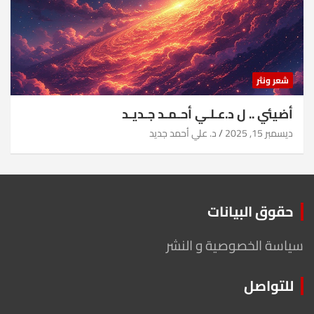
شعر ونثر
أضيئي .. ل د.عـلـي أحـمـد جـديـد
ديسمبر 15, 2025
د. علي أحمد جديد
حقوق البيانات
سياسة الخصوصية و النشر
للتواصل